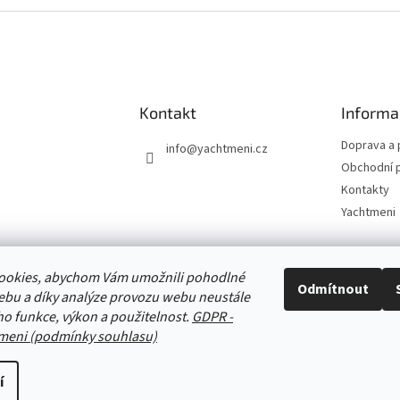
v
l
á
d
a
c
í
Kontakt
Informa
p
r
Doprava a 
info
@
yachtmeni.cz
v
Obchodní 
k
Kontakty
y
v
Yachtmeni
ý
p
i
ookies, abychom Vám umožnili pohodlné
s
Zboží.cz
Heureka.cz
Yachtmeni
ComGate Payments, a.s.
Odmítnout
u
ebu a díky analýze provozu webu neustále
eho funkce, výkon a použitelnost.
GDPR -
meni (podmínky souhlasu)
í
ena.