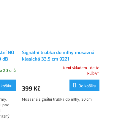
stní NO
Signální trubka do mlhy mosazná
0 dB
klasická 33,5 cm 9221
Není skladem - dejte
o 2-3 dnů
Průměrné
HLÍDAT
hodnocení
produktu
 košíku
Do košíku
399 Kč
je
4,5
Army.
Mosazná signální trubka do mlhy, 30 cm.
z
 i pod
5
í
hvězdiček.
ýrazný