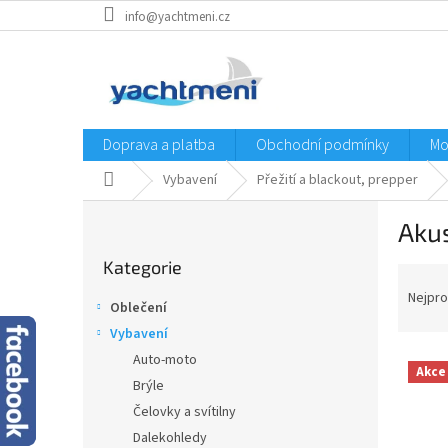
Přejít
info@yachtmeni.cz
na
obsah
Doprava a platba
Obchodní podmínky
Mo
Domů
Vybavení
Přežití a blackout, prepper
P
Akus
o
Přeskočit
s
Kategorie
kategorie
Ř
t
a
r
Nejpro
Oblečení
z
a
Vybavení
e
n
V
n
Auto-moto
n
Akce
ý
í
í
Brýle
p
p
p
Čelovky a svítilny
i
r
a
Dalekohledy