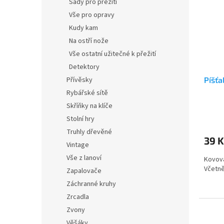
Sady pro přežití
Vše pro opravy
Kudy kam
Na ostří nože
Vše ostatní užitečné k přežití
Detektory
Přívěsky
Píšťa
Rybářské sítě
Skříňky na klíče
Stolní hry
Truhly dřevěné
39 K
Vintage
Vše z lanoví
Kovová
Včetně
Zapalovače
Záchranné kruhy
Zrcadla
Zvony
Věšáky