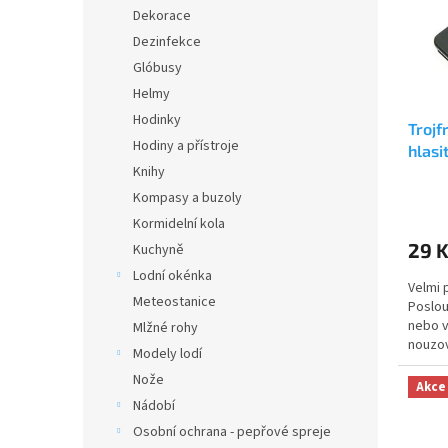
s
o
n
Dekorace
p
d
e
Dezinfekce
r
u
l
o
k
Glóbusy
d
t
Helmy
u
ů
Hodinky
Trojf
k
Hodiny a přístroje
hlasi
t
Knihy
turis
ů
Průmě
použi
Kompasy a buzoly
hodno
Kormidelní kola
produ
29 
Kuchyně
je
5,0
Lodní okénka
Velmi 
z
Meteostanice
Poslou
5
nebo v
hvězdi
Mlžné rohy
nouzov
Modely lodí
pro vš
Nože
Akce
Nádobí
Osobní ochrana - pepřové spreje