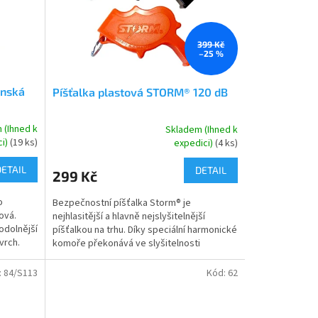
399 Kč
–25 %
enská
Píšťalka plastová STORM® 120 dB
 (Ihned k
Skladem (Ihned k
Průměrné
ci)
(19 ks)
expedici)
(4 ks)
hodnocení
produktu
DETAIL
DETAIL
299 Kč
je
4,5
o
Bezpečnostní píšťalka Storm® je
z
ová.
nejhlasitější a hlavně nejslyšitelnější
5
odolnější
píšťalkou na trhu. Díky speciální harmonické
hvězdiček.
vrch.
komoře překonává ve slyšitelnosti
dvojnásobně nejlepší...
:
84/S113
Kód:
62