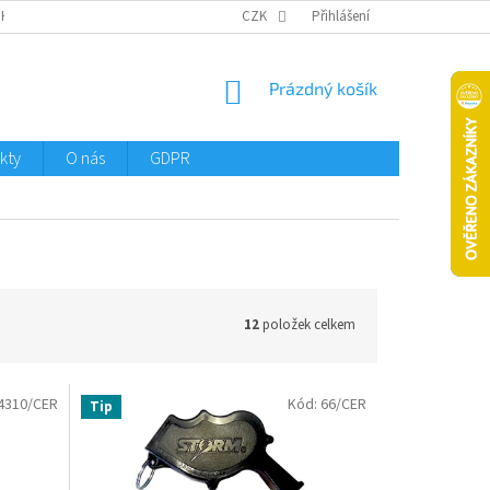
CHTMENI
CZK
Přihlášení
NÁKUPNÍ
Prázdný košík
KOŠÍK
kty
O nás
GDPR
12
položek celkem
4310/CER
Kód:
66/CER
Tip