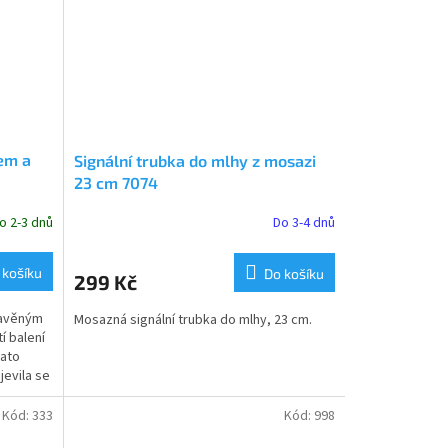
em a
Signální trubka do mlhy z mosazi
23 cm 7074
o 2-3 dnů
Do 3-4 dnů
Průměrné
hodnocení
produktu
 košíku
Do košíku
299 Kč
je
5,0
stavěným
Mosazná signální trubka do mlhy, 23 cm.
z
 balení
5
Tato
hvězdiček.
jevila se
Kód:
333
Kód:
998