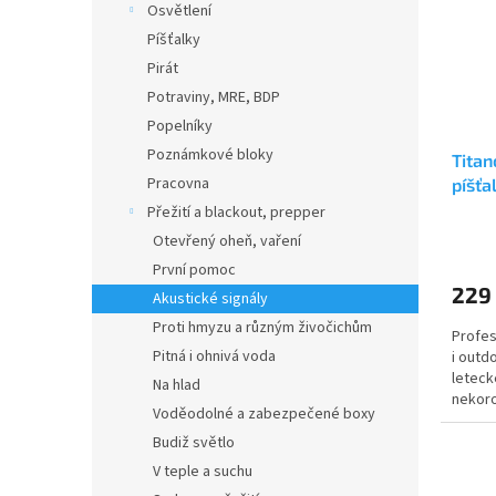
Osvětlení
Píšťalky
Pirát
Potraviny, MRE, BDP
Popelníky
Poznámkové bloky
Titan
Pracovna
píšťa
Přežití a blackout, prepper
Otevřený oheň, vaření
První pomoc
229
Akustické signály
Proti hmyzu a různým živočichům
Profes
Pitná i ohnivá voda
i outd
leteck
Na hlad
nekoro
Voděodolné a zabezpečené boxy
slané 
Budiž světlo
V teple a suchu