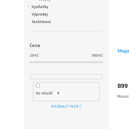
Vysílačky
Výprodej
Yachtmeni
Cena
Mega
29
Kč
999
Kč
Průmě
hodno
produ
899
je
5,0
Na skladě
5
Mosaz
z
5
ROZBALIT FILTR
hvězdi