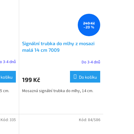
249 Kč
–20 %
Signální trubka do mlhy z mosazi
malá 14 cm 7009
o 3-4 dnů
Do 3-4 dnů
 košíku
Do košíku
199 Kč
5 cm.
Mosazná signální trubka do mlhy, 14 cm.
Kód:
335
Kód:
84/S86