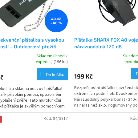
49 Kč
–40 %
rekvenční píšťalka s vysokou
Píšťalka SHARX FOX 40 voj
tostí – Outdoorová přežití,
nárazuodolná 120 dB
tika, kempování, nouzové
Skladem (Ihned k
Skladem
rné
Průměrné
tí
expedici)
(196 ks)
expedi
cení
hodnocení
ktu
produktu
Do košíku
199 Kč
Kč
je
5,0
Bezpečnostní píšťalka navržená d
plochá a skladná nouzová píšťalka!
z
extrémních podmínek. Dvoukomor
ží k přivolání pomoci, upozornění
5
Nárazuodolný polykarbonát - 240x 
yplašení zvěře. Tato multifunkční
ček.
hvězdiček.
na náraz než sklo. Pogumovaný po
á píšťalka je skvělým pomocníkem
Akustický výkon až 120 dB...
echny...
Kód:
84/S817
Kód