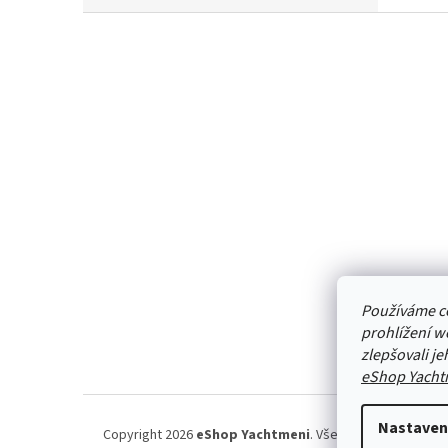
Z
á
p
a
t
í
Používáme c
prohlížení w
zlepšovali j
eShop Yacht
Nastaven
Copyright 2026
eShop Yachtmeni
. Všechna práva vyhraz