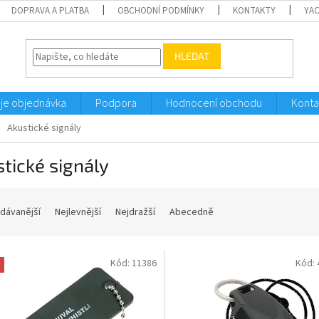
DOPRAVA A PLATBA
OBCHODNÍ PODMÍNKY
KONTAKTY
YA
HLEDAT
je objednávka
Podpora
Hodnocení obchodu
Konta
Akustické signály
tické signály
dávanější
Nejlevnější
Nejdražší
Abecedně
Kód:
11386
Kód: