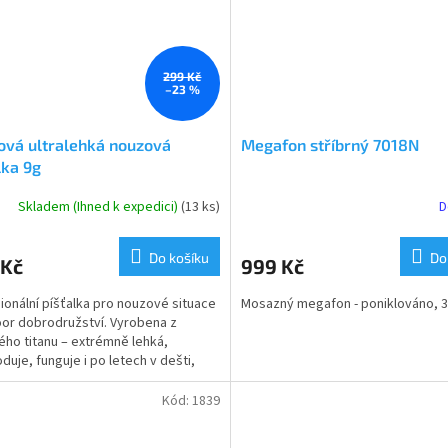
299 Kč
–23 %
ová ultralehká nouzová
Megafon stříbrný 7018N
lka 9g
Skladem (Ihned k expedici)
(13 ks)
D
Průměrné
hodnocení
produktu
Do košíku
Do
 Kč
999 Kč
je
5,0
ionální píšťalka pro nouzové situace
Mosazný megafon - poniklováno, 3
z
oor dobrodružství. Vyrobena z
5
ého titanu – extrémně lehká,
hvězdiček.
duje, funguje i po letech v dešti,
vodě nebo mrazu....
Kód:
1839