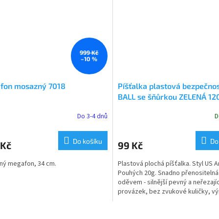
999 Kč
–10 %
fon mosazný 7018
Píšťalka plastová bezpečno
BALL se šňůrkou ZELENÁ 12
Do 3-4 dnů
D
rné
cení
ktu
Do košíku
Do
 Kč
99 Kč
ný megafon, 34 cm.
Plastová plochá píšťalka. Styl US 
Pouhých 20g. Snadno přenositelná
oděvem - silnější pevný a neřezajíc
ček.
provázek, bez zvukové kuličky, v
stálý hvizd. Názor...
O