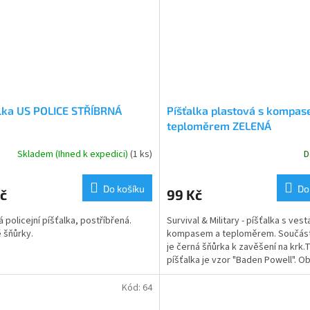
lka US POLICE STŘÍBRNÁ
Píšťalka plastová s kompas
teploměrem ZELENÁ
Skladem (Ihned k expedici)
(1 ks)
D
Do košíku
Do
č
99 Kč
 policejní píšťalka, postříbřená.
Survival & Military - píšťalka s ve
 šňůrky.
kompasem a teploměrem. Součástí
je černá šňůrka k zavěšení na krk.
píšťalka je vzor "Baden Powell". Ob
v roce...
Kód:
64