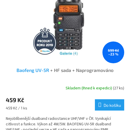
s
k
p
t
r
ů
o
d
u
k
t
ů
599 Kč
–23 %
Baofeng UV-5R
+ HF sada + Naprogramováno
Skladem (Ihned k expedici)
(27 ks)
Průměrné
hodnocení
459 Kč
produktu
je
Do košíku
Měrná
459 Kč / 1 ks
4,7
cena:
z
Nejoblíbenější dualband radiostanice UHF/VHF v ČR. Vynikající
5
citlivost a funkce. Výkon až 4W/5W. BAOFENG UV-5R dualband
hvězdiček.
VHF/UHF - poslední verze + HF sada + naprogramovány PMR...