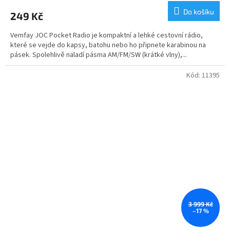
produktu
Do košíku
249 Kč
je
5,0
Vemfay JOC Pocket Radio je kompaktní a lehké cestovní rádio,
z
které se vejde do kapsy, batohu nebo ho připnete karabinou na
5
pásek. Spolehlivě naladí pásma AM/FM/SW (krátké vlny),...
hvězdiček.
Kód:
11395
3 999 Kč
–17 %