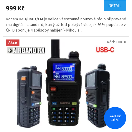
produktu
DETAIL
999 Kč
je
5,0
Rocam DAB/DAB+/FM je velice všestranné nouzové rádio připravené
z
i na digitální standard, který už teď pokrývá více jak 95% populace v
5
ČR. Disponuje 4 způsoby nabíjení - klikou s...
hvězdiček.
Kód:
10818
Akce
749 Kč
–6 %