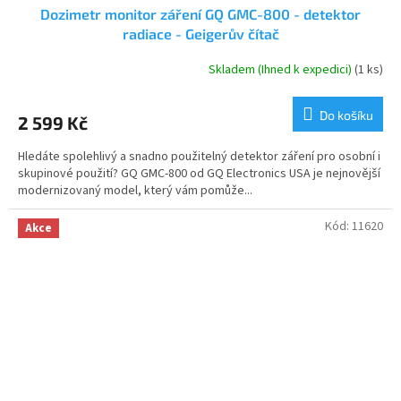
Dozimetr monitor záření GQ GMC-800 - detektor
radiace - Geigerův čítač
Skladem (Ihned k expedici)
(1 ks)
Průměrné
hodnocení
produktu
Do košíku
2 599 Kč
je
5,0
Hledáte spolehlivý a snadno použitelný detektor záření pro osobní i
z
skupinové použití? GQ GMC-800 od GQ Electronics USA je nejnovější
5
modernizovaný model, který vám pomůže...
hvězdiček.
Kód:
11620
Akce