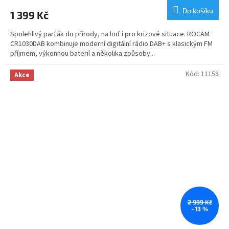
produktu
Do košíku
1 399 Kč
je
5,0
Spolehlivý parťák do přírody, na loď i pro krizové situace. ROCAM
z
CR1030DAB kombinuje moderní digitální rádio DAB+ s klasickým FM
5
příjmem, výkonnou baterií a několika způsoby...
hvězdiček.
Kód:
11158
Akce
2 999 Kč
–13 %