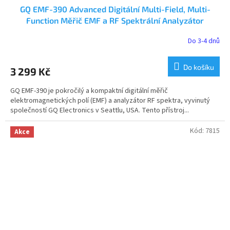
GQ EMF-390 Advanced Digitální Multi-Field, Multi-
Function Měřič EMF a RF Spektrální Analyzátor
Do 3-4 dnů
Průměrné
hodnocení
produktu
Do košíku
3 299 Kč
je
5,0
GQ EMF-390 je pokročilý a kompaktní digitální měřič
z
elektromagnetických polí (EMF) a analyzátor RF spektra, vyvinutý
5
společností GQ Electronics v Seattlu, USA. Tento přístroj...
hvězdiček.
Kód:
7815
Akce