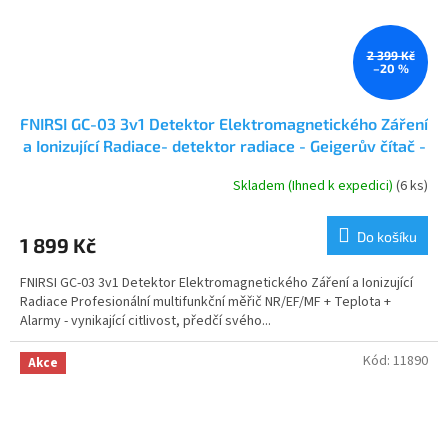
2 399 Kč
–20 %
FNIRSI GC-03 3v1 Detektor Elektromagnetického Záření
a Ionizující Radiace- detektor radiace - Geigerův čítač -
dozimetr
Skladem (Ihned k expedici)
(6 ks)
Průměrné
hodnocení
produktu
Do košíku
1 899 Kč
je
4,0
FNIRSI GC-03 3v1 Detektor Elektromagnetického Záření a Ionizující
z
Radiace Profesionální multifunkční měřič NR/EF/MF + Teplota +
5
Alarmy - vynikající citlivost, předčí svého...
hvězdiček.
Kód:
11890
Akce