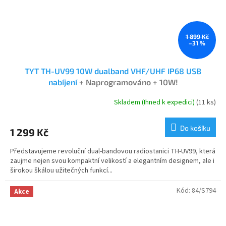
1 899 Kč
–31 %
TYT TH-UV99 10W dualband VHF/UHF IP68 USB
nabíjení
+ Naprogramováno + 10W!
Skladem (Ihned k expedici)
(11 ks)
Průměrné
hodnocení
produktu
Do košíku
1 299 Kč
je
4,9
Představujeme revoluční dual-bandovou radiostanici TH-UV99, která
z
zaujme nejen svou kompaktní velikostí a elegantním designem, ale i
5
širokou škálou užitečných funkcí...
hvězdiček.
Kód:
84/S794
Akce