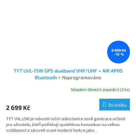
2 999 Kč
–10 %
TYT UVL-15W GPS dualband VHF/UHF + AIR APRS
Bluetooth
+ Naprogramováno
Skladem (Ihned k expedici)
(3 ks)
Průměrné
hodnocení
produktu
Do košíku
2 699 Kč
je
5,0
TYT UVL-15W je robustní ruční radiostanice nové generace určená
z
pro uživatele, kteří potřebují spolehlivou komunikaci na velkou
5
vzdálenost a zároveň ocení moderní funkce jako...
hvězdiček.