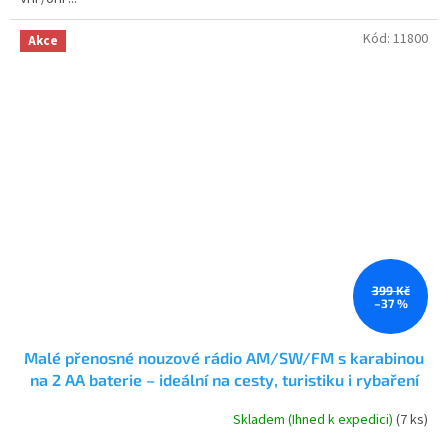
Kód:
11800
Akce
399 Kč
–37 %
Malé přenosné nouzové rádio AM/SW/FM s karabinou
na 2 AA baterie – ideální na cesty, turistiku i rybaření
(černé)
Skladem (Ihned k expedici)
(7 ks)
Průměrné
hodnocení