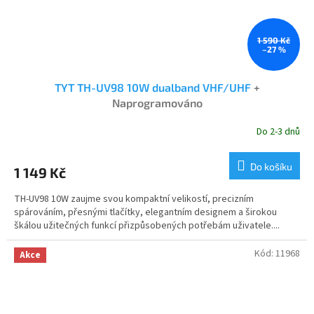
1 590 Kč
–27 %
TYT TH-UV98 10W dualband VHF/UHF
+
Naprogramováno
Do 2-3 dnů
Průměrné
hodnocení
produktu
Do košíku
1 149 Kč
je
5,0
TH-UV98 10W zaujme svou kompaktní velikostí, precizním
z
spárováním, přesnými tlačítky, elegantním designem a širokou
5
škálou užitečných funkcí přizpůsobených potřebám uživatele....
hvězdiček.
Kód:
11968
Akce