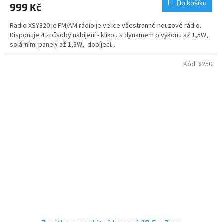
Do košíku
999 Kč
je
5,0
Radio XSY320 je FM/AM rádio je velice všestranné nouzové rádio.
z
Disponuje 4 způsoby nabíjení - klikou s dynamem o výkonu až 1,5W,
5
solárními panely až 1,3W, dobíjecí...
hvězdiček.
Kód:
8250