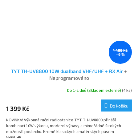
1 499 Kč
–6 %
TYT TH-UV8800 10W dualband VHF/UHF + RX Air
+
Naprogramováno
Do 1-2 dnů (Skladem externě)
(4 ks)
Průměrné
hodnocení
produktu
Do košíku
1 399 Kč
je
5,0
NOVINKA! Výkonná ruční radiostanice TYT TH-UV8800 přináší
z
kombinaci 10W výkonu, moderní výbavy a mimořádně širokých
5
možností poslechu. Kromě klasických amatérských pásem
hvězdiček.
VHF/UHF...