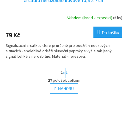
Zrcátko nerozbitné kovové 10,5 x 7 cm
Skladem (Ihned k expedici)
(5 ks)
Průměrné
hodnocení
produktu
Do košíku
79 Kč
je
3,0
Signalizační zrcátko, které je určené pro použití v nouzových
z
situacích - spolehlivě odráží sluneční paprsky a vyšle tak jasný
5
signál. Lehké a nerozbitné. Materiál - nerezová...
hvězdiček.
S
1
2
t
r
27
položek celkem
O
á
v
NAHORU
n
l
k
á
o
v
Z
d
á
a
á
n
c
p
í
í
a
p