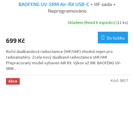
BAOFENG UV-5RM Air-RX USB-C
+ HF sada +
Naprogramováno
Skladem (Ihned k expedici)
(11 ks)
Průměrné
hodnocení
produktu
Do košíku
699 Kč
je
4,8
Ruční dualbandová radiostanice (VHF/UHF) vhodná nejen pro
z
radioamatéry. Zcela nový dualband radiostanice UHF/VHF
5
Přepracovaný model vybaven AIR RX. Výkon až 8W. BAOFENG UV-
hvězdiček.
5RM...
Kód:
9857
Akce