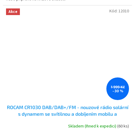
Kód:
12010
Akce
1 999 Kč
–30 %
ROCAM CR1030 DAB/DAB+/FM - nouzové rádio solární
s dynamem se svítilnou a dobíjením mobilu a
powerbankou 12000 mAh
Skladem (Ihned k expedici)
(60 ks)
Průměrné
hodnocení