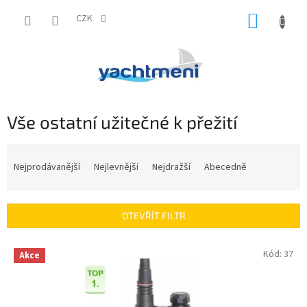
Přejít
NÁKUP
na
CZK
obsah
KOŠÍK
Vše ostatní užitečné k přežití
Ř
a
Nejprodávanější
Nejlevnější
Nejdražší
Abecedně
z
e
n
OTEVŘÍT FILTR
í
p
V
Kód:
37
r
Akce
ý
o
p
d
i
u