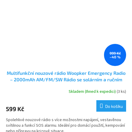
999 Kč
–40 %
Multifunkční nouzové rádio Woopker Emergency Radio
– 2000mAh AM/FM/SW Rádio se solárním a ručním
dobíjením, powerbankou a svítilnou
Skladem (Ihned k expedici)
(3 ks)
Průměrné
hodnocení
produktu
Do košíku
599 Kč
je
5,0
Spolehlivé nouzové rádio s více možnostmi napájení, vestavěnou
z
svítilnou a funkcí SOS alarmu. Ideální pro domácí použití, kempování
5
nebo přípravu na krizové situace.
hvězdiček.