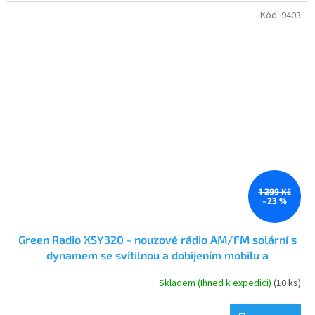
Kód:
9403
1 299 Kč
–23 %
Green Radio XSY320 - nouzové rádio AM/FM solární s
dynamem se svítilnou a dobíjením mobilu a
powerbankou 5000 mAh
Skladem (Ihned k expedici)
(10 ks)
Průměrné
hodnocení
produktu