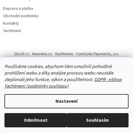
Doprava a platba
Obchodní podmínky
Kontakty
Yachtmeni
Zboží.cz
Heureka.cz
Yachtmeni
ComGate Payments, a.s.
Používáme cookies, abychom Vám umožnili pohodlné
prohlížení webu a díky analýze provozu webu neustále
zlepšovali jeho funkce, výkon a použitelnost.
GDPR - eShop
Yachtmeni (podmínky souhlasu)
Vytvořil Shoptet
Nastavení
Copyright 2026
eShop Yachtmeni
. Všechna práva vyhrazena.
Odmítnout
Souhlasím
S
1
2
t