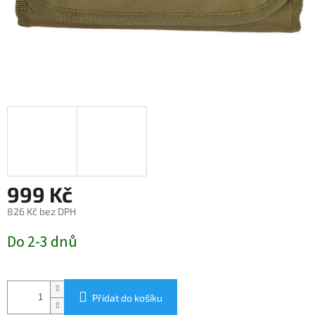
999 Kč
826 Kč bez DPH
Měrná
Do 2-3 dnů
cena:
Přidat do košíku