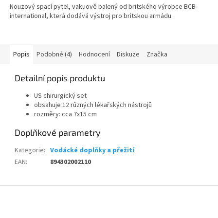
Nouzový spací pytel, vakuově balený od britského výrobce BCB-
international, která dodává výstroj pro britskou armádu.
Popis
Podobné (4)
Hodnocení
Diskuze
Značka
Detailní popis produktu
US chirurgický set
obsahuje 12 různých lékařských nástrojů
rozměry: cca 7x15 cm
Doplňkové parametry
Kategorie
:
Vodácké doplňky a přežití
EAN
:
894302002110
Z
á
p