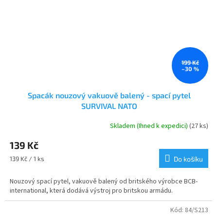
199 Kč
–30 %
Spacák nouzový vakuově balený - spací pytel
SURVIVAL NATO
Skladem (Ihned k expedici)
(27 ks)
Průměrné
hodnocení
139 Kč
produktu
je
Měrná
139 Kč / 1 ks
Do košíku
5,0
cena:
z
Nouzový spací pytel, vakuově balený od britského výrobce BCB-
5
international, která dodává výstroj pro britskou armádu.
hvězdiček.
Kód:
84/S213