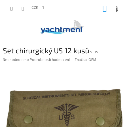
Přejít
NÁKUP
na
CZK
obsah
KOŠÍK
Set chirurgický US 12 kusů
5135
Průměrné
Neohodnoceno
Podrobnosti hodnocení
Značka:
OEM
hodnocení
produktu
je
0,0
z
5
hvězdiček.