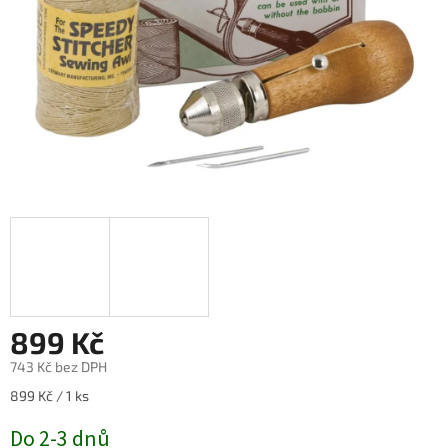
899 Kč
743 Kč bez DPH
Měrná
899 Kč / 1 ks
cena:
Do 2-3 dnů