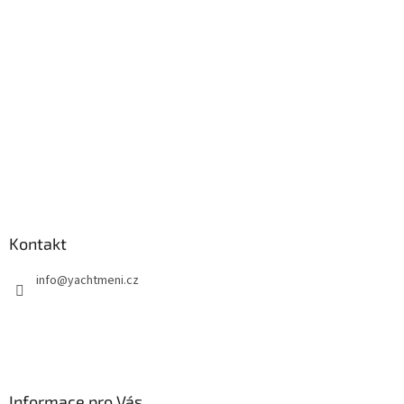
t
í
Kontakt
info
@
yachtmeni.cz
Informace pro Vás