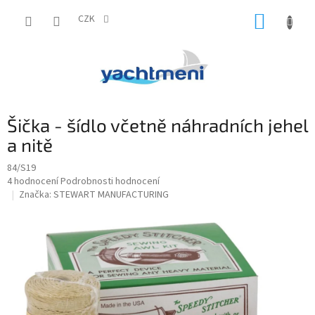
Přejít
NÁKUP
na
CZK
obsah
KOŠÍK
Šička - šídlo včetně náhradních jehel
a nitě
84/S19
Průměrné
4 hodnocení
Podrobnosti hodnocení
hodnocení
Značka:
STEWART MANUFACTURING
produktu
je
5,0
z
5
hvězdiček.