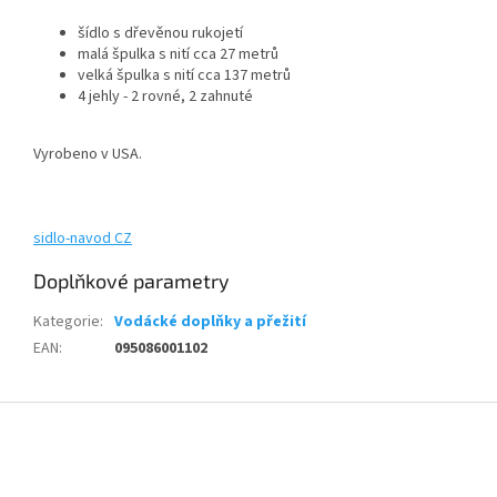
šídlo s dřevěnou rukojetí
malá špulka s nití cca 27 metrů
velká špulka s nití cca 137 metrů
4 jehly - 2 rovné, 2 zahnuté
Vyrobeno v USA.
sidlo-navod CZ
Doplňkové parametry
Kategorie
:
Vodácké doplňky a přežití
EAN
:
095086001102
Z
á
p
a