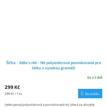
Šička - šídlo s nití - Nit polyesterová povoskovaná pro
látku s vysokou gramáží
Do 2-3 dnů
299 Kč
Měrná
299 Kč / 1 ks
Do košíku
cena:
Velmi pevná polyesterová a povoskovaná nit, která se obvykle