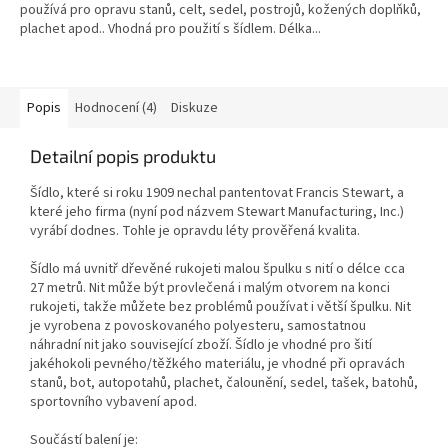
používá pro opravu stanů, celt, sedel, postrojů, kožených doplňků,
plachet apod.. Vhodná pro použití s šídlem. Délka...
Popis
Hodnocení (4)
Diskuze
Detailní popis produktu
Šídlo, které si roku 1909 nechal pantentovat Francis Stewart, a
které jeho firma (nyní pod názvem Stewart Manufacturing, Inc.)
vyrábí dodnes. Tohle je opravdu léty prověřená kvalita.
Šídlo má uvnitř dřevěné rukojeti malou špulku s nití o délce cca
27 metrů. Nit může být provlečená i malým otvorem na konci
rukojeti, takže můžete bez problémů používat i větší špulku. Nit
je vyrobena z povoskovaného polyesteru, samostatnou
náhradní nit jako související zboží. Šídlo je vhodné pro šití
jakéhokoli pevného/těžkého materiálu, je vhodné při opravách
stanů, bot, autopotahů, plachet, čalounění, sedel, tašek, batohů,
sportovního vybavení apod.
Součástí balení je: