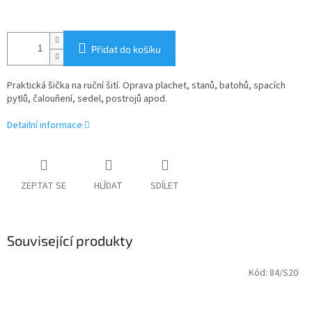
Přidat do košíku
Praktická šička na ruční šití. Oprava plachet, stanů, batohů, spacích
pytlů, čalouňení, sedel, postrojů apod.
Detailní informace
ZEPTAT SE
HLÍDAT
SDÍLET
Související produkty
Kód:
84/S20