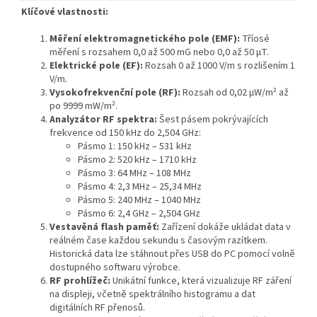
Klíčové vlastnosti:
Měření elektromagnetického pole (EMF):
Tříosé
měření s rozsahem 0,0 až 500 mG nebo 0,0 až 50 μT.
Elektrické pole (EF):
Rozsah 0 až 1000 V/m s rozlišením 1
V/m.
Vysokofrekvenční pole (RF):
Rozsah od 0,02 μW/m² až
po 9999 mW/m².
Analyzátor RF spektra:
Šest pásem pokrývajících
frekvence od 150 kHz do 2,504 GHz:
Pásmo 1: 150 kHz – 531 kHz
Pásmo 2: 520 kHz – 1710 kHz
Pásmo 3: 64 MHz – 108 MHz
Pásmo 4: 2,3 MHz – 25,34 MHz
Pásmo 5: 240 MHz – 1040 MHz
Pásmo 6: 2,4 GHz – 2,504 GHz
Vestavěná flash paměť:
Zařízení dokáže ukládat data v
reálném čase každou sekundu s časovým razítkem.
Historická data lze stáhnout přes USB do PC pomocí volně
dostupného softwaru výrobce.
RF prohlížeč:
Unikátní funkce, která vizualizuje RF záření
na displeji, včetně spektrálního histogramu a dat
digitálních RF přenosů.