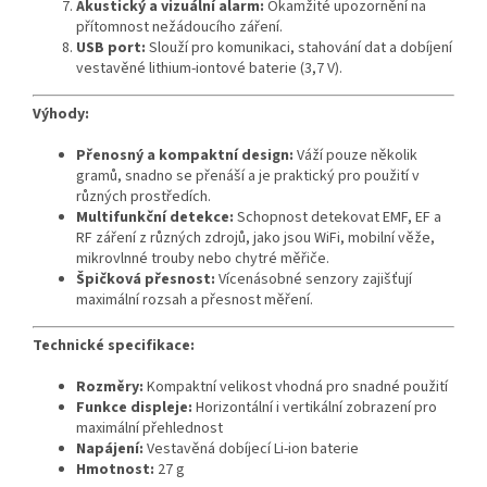
Akustický a vizuální alarm:
Okamžité upozornění na
přítomnost nežádoucího záření.
USB port:
Slouží pro komunikaci, stahování dat a dobíjení
vestavěné lithium-iontové baterie (3,7 V).
Výhody:
Přenosný a kompaktní design:
Váží pouze několik
gramů, snadno se přenáší a je praktický pro použití v
různých prostředích.
Multifunkční detekce:
Schopnost detekovat EMF, EF a
RF záření z různých zdrojů, jako jsou WiFi, mobilní věže,
mikrovlnné trouby nebo chytré měřiče.
Špičková přesnost:
Vícenásobné senzory zajišťují
maximální rozsah a přesnost měření.
Technické specifikace:
Rozměry:
Kompaktní velikost vhodná pro snadné použití
Funkce displeje:
Horizontální i vertikální zobrazení pro
maximální přehlednost
Napájení:
Vestavěná dobíjecí Li-ion baterie
Hmotnost:
27 g