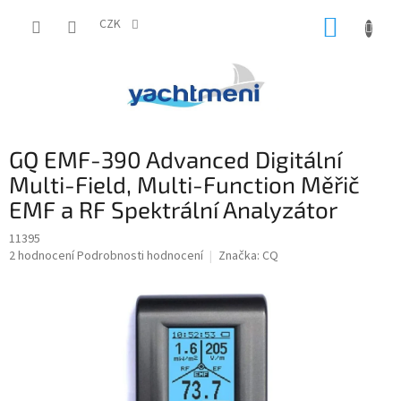
Přejít
NÁKUP
na
CZK
obsah
KOŠÍK
GQ EMF-390 Advanced Digitální
Multi-Field, Multi-Function Měřič
EMF a RF Spektrální Analyzátor
11395
Průměrné
2 hodnocení
Podrobnosti hodnocení
Značka:
CQ
hodnocení
produktu
je
5,0
z
5
hvězdiček.