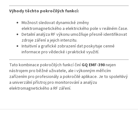
Výhody těchto pokročilých funkcí:
Možnost sledovat dynamické změny
elektromagnetického a elektrického pole v reálném čase.
Detailní analýza RF výkonu umožňuje přesně identifikovat
zdroje záření a jejich intenzitu.
Intuitivní a grafické zobrazení dat poskytuje cenné
informace pro vědecké i praktické využití.
Tato kombinace pokročilých funkcí činí
GQ EMF-390
nejen
nástrojem pro běžné uživatele, ale i výkonným měřicím
zařízením pro profesionály a pokročilé aplikace. Je to spolehlivý
a univerzální přístroj pro monitorování a analýzu
elektromagnetického a RF záření.
Z
á
p
a