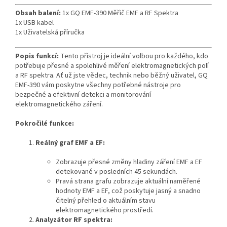
Obsah balení:
1x GQ EMF-390 Měřič EMF a RF Spektra
1x USB kabel
1x Uživatelská příručka
Popis funkcí:
Tento přístroj je ideální volbou pro každého, kdo
potřebuje přesné a spolehlivé měření elektromagnetických polí
a RF spektra. Ať už jste vědec, technik nebo běžný uživatel, GQ
EMF-390 vám poskytne všechny potřebné nástroje pro
bezpečné a efektivní detekci a monitorování
elektromagnetického záření.
Pokročilé funkce:
Reálný graf EMF a EF:
Zobrazuje přesné změny hladiny záření EMF a EF
detekované v posledních 45 sekundách.
Pravá strana grafu zobrazuje aktuální naměřené
hodnoty EMF a EF, což poskytuje jasný a snadno
čitelný přehled o aktuálním stavu
elektromagnetického prostředí.
Analyzátor RF spektra: