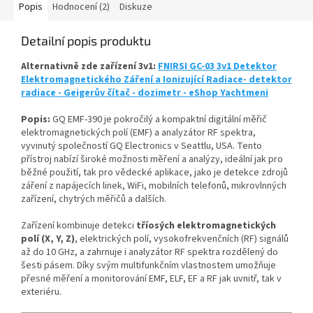
Popis
Hodnocení (2)
Diskuze
Detailní popis produktu
Alternativně zde zařízení 3v1:
FNIRSI GC-03 3v1 Detektor
Elektromagnetického Záření a Ionizující Radiace- detektor
radiace - Geigerův čítač - dozimetr - eShop Yachtmeni
Popis:
GQ EMF-390 je pokročilý a kompaktní digitální měřič
elektromagnetických polí (EMF) a analyzátor RF spektra,
vyvinutý společností GQ Electronics v Seattlu, USA. Tento
přístroj nabízí široké možnosti měření a analýzy, ideální jak pro
běžné použití, tak pro vědecké aplikace, jako je detekce zdrojů
záření z napájecích linek, WiFi, mobilních telefonů, mikrovlnných
zařízení, chytrých měřičů a dalších.
Zařízení kombinuje detekci
tříosých elektromagnetických
polí (X, Y, Z)
, elektrických polí, vysokofrekvenčních (RF) signálů
až do 10 GHz, a zahrnuje i analyzátor RF spektra rozdělený do
šesti pásem. Díky svým multifunkčním vlastnostem umožňuje
přesné měření a monitorování EMF, ELF, EF a RF jak uvnitř, tak v
exteriéru.