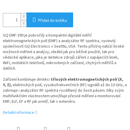
Přidat do košíku
GQ EMF-390 je pokročilý a kompaktní digitální měřič
elektromagnetických polí (EMF) a analyzátor RF spektra, vyvinutý
společností GQ Electronics v Seattlu, USA. Tento přístroj nabízí široké
možnosti měření a analýzy, ideální jak pro běžné použití, tak pro
vědecké aplikace, jako je detekce zdrojů záření z napájecích linek,
WiFi, mobilních telefonů, mikrovlnných zařízení, chytrých měřičů a
dalších.
Zařízení kombinuje detekci
tříosých elektromagnetických polí (X,
Y, Z)
, elektrických polí, vysokofrekvenčních (RF) signálů až do 10 GHz, a
zahrnuje i analyzátor RF spektra rozdělený do šesti pásem. Díky svým
multifunkčním vlastnostem umožňuje přesné měření a monitorování
EMF, ELF, EF a RF jak uvnitř, tak v exteriéru.
Detailní informace