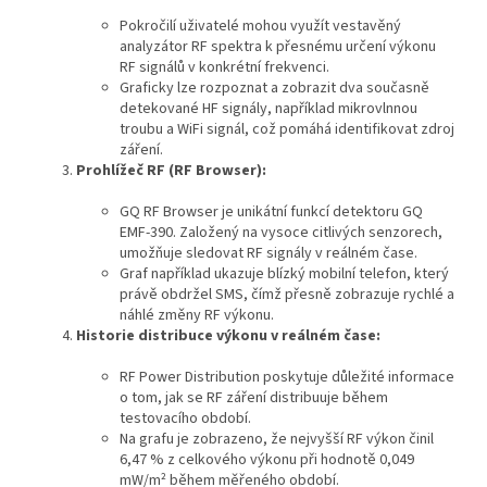
Pokročilí uživatelé mohou využít vestavěný
analyzátor RF spektra k přesnému určení výkonu
RF signálů v konkrétní frekvenci.
Graficky lze rozpoznat a zobrazit dva současně
detekované HF signály, například mikrovlnnou
troubu a WiFi signál, což pomáhá identifikovat zdroj
záření.
Prohlížeč RF (RF Browser):
GQ RF Browser je unikátní funkcí detektoru GQ
EMF-390. Založený na vysoce citlivých senzorech,
umožňuje sledovat RF signály v reálném čase.
Graf například ukazuje blízký mobilní telefon, který
právě obdržel SMS, čímž přesně zobrazuje rychlé a
náhlé změny RF výkonu.
Historie distribuce výkonu v reálném čase:
RF Power Distribution poskytuje důležité informace
o tom, jak se RF záření distribuuje během
testovacího období.
Na grafu je zobrazeno, že nejvyšší RF výkon činil
6,47 % z celkového výkonu při hodnotě 0,049
mW/m² během měřeného období.