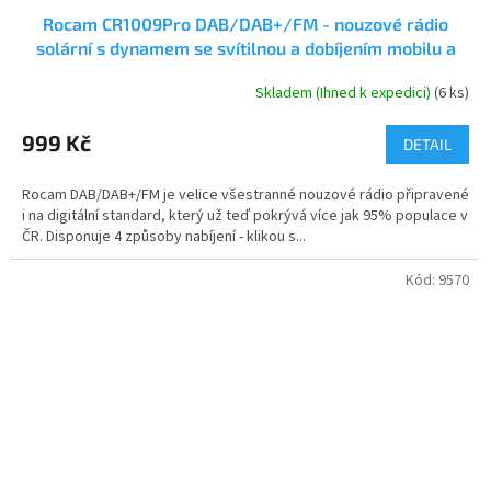
Rocam CR1009Pro DAB/DAB+/FM - nouzové rádio
solární s dynamem se svítilnou a dobíjením mobilu a
powerbankou 5000 mAh
Skladem (Ihned k expedici)
(6 ks)
Průměrné
hodnocení
produktu
999 Kč
DETAIL
je
5,0
Rocam DAB/DAB+/FM je velice všestranné nouzové rádio připravené
z
i na digitální standard, který už teď pokrývá více jak 95% populace v
5
ČR. Disponuje 4 způsoby nabíjení - klikou s...
hvězdiček.
Kód:
9570