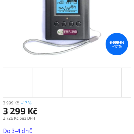
3 999 Kč
–17 %
3 999 Kč
–17 %
3 299 Kč
2 726 Kč bez DPH
Měrná
Do 3-4 dnů
cena: