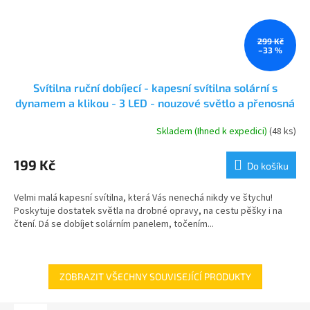
299 Kč
–33 %
Svítilna ruční dobíjecí - kapesní svítilna solární s
dynamem a klikou - 3 LED - nouzové světlo a přenosná
kempinková svítilna s karabinou k zavěšení kapesních
Skladem (Ihned k expedici)
(48 ks)
Průměrné
rozměrů
hodnocení
produktu
199 Kč
Do košíku
je
5,0
Velmi malá kapesní svítilna, která Vás nenechá nikdy ve štychu!
z
Poskytuje dostatek světla na drobné opravy, na cestu pěšky i na
5
čtení. Dá se dobíjet solárním panelem, točením...
hvězdiček.
ZOBRAZIT VŠECHNY SOUVISEJÍCÍ PRODUKTY