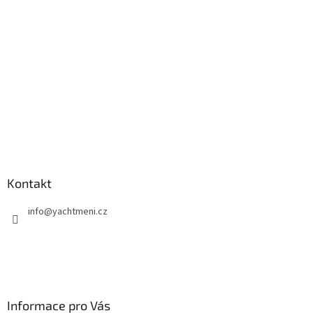
t
í
Kontakt
info
@
yachtmeni.cz
Informace pro Vás