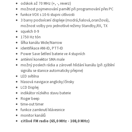
odskok až 70 MHz (+, -, reverz)
možnost pojmenování pamětí při programování přes PC
funkce VOX s 10-ti stupni citlivosti
3 barvy podsvícení displeje (modrá,fialová,oranžová),
možnost volby pro jednotlivé režimy Standby,RX, TX
squelch 0-9
1750 Hz tón
šířka kanálu Wide/Narrow
identifikace ANI-ID, PTT-ID
Power Save šetření baterie ve 4 stupních
anténní konektor SMA male
možný poslech rádia a zároveň hlídání kanálu (při zjištění
signálu se stanice automaticky přepne)
LED svítilna
hlasová navigace anglicky/čínsky
LCD Displej
indikátor nízkého stavu baterie
Roger beep
time-out timer
funkce zamknutí klávesnice
monitor kanálů
citlivé FM radio (65,0 MHz - 108,0 MHz)