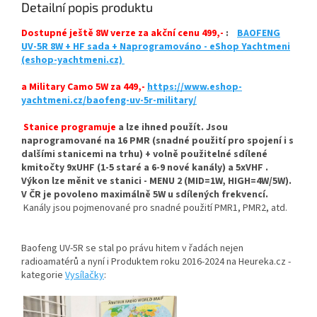
Detailní popis produktu
Dostupné ještě 8W verze za akční cenu 499,-
:
BAOFENG
UV-5R 8W + HF sada + Naprogramováno - eShop Yachtmeni
(eshop-yachtmeni.cz)
a Military Camo 5W za 449,-
https://www.eshop-
yachtmeni.cz/baofeng-uv-5r-military/
Stanice programuje
a lze ihned použít. Jsou
naprogramované na 16 PMR (snadné použití pro spojení i s
dalšími stanicemi na trhu) + volně použitelné sdílené
kmitočty 9xUHF (1-5 staré a 6-9 nové kanály) a 5xVHF .
Výkon lze měnit ve stanici - MENU 2 (MID=1W, HIGH=4W/5W).
V ČR je povoleno maximálně 5W u sdílených frekvencí.
Kanály jsou pojmenované pro snadné použití PMR1, PMR2, atd.
Baofeng UV-5R se stal po právu hitem v řadách nejen
radioamatérů a nyní i Produktem roku 2016-2024 na Heureka.cz -
kategorie
Vysílačky
: