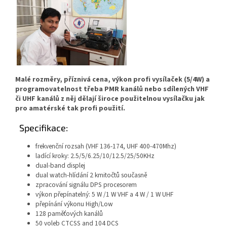
Malé rozměry, příznivá cena, výkon profi vysílaček (5/4W) a
programovatelnost třeba PMR kanálů nebo sdílených VHF
či UHF kanálů z něj dělají široce použitelnou vysílačku jak
pro amatérské tak profi použití.
Specifikace:
frekvenční rozsah (VHF 136-174, UHF 400-470Mhz)
ladící kroky: 2.5/5/6.25/10/12.5/25/50KHz
dual-band displej
dual watch-hlídání 2 kmitočtů současně
zpracování signálu DPS procesorem
výkon přepínatelný: 5 W /1 W VHF a 4 W / 1 W UHF
přepínání výkonu High/Low
128 paměťových kanálů
50 voleb CTCSS and 104 DCS