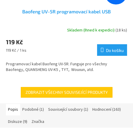
Baofeng UV-5R programovací kabel USB
Skladem (Ihned k expedici)
(18 ks)
Průměrné
hodnocení
119 Kč
produktu
je
Měrná
119 Kč / 1 ks
Do košíku
4,8
cena:
z
Programovací kabel Baofeng UV-5R. Funguje pro všechny
5
Baofengy, QUANSHENG UV-K5 , TYT, Wouxun, atd.
hvězdiček.
ZOBRAZIT VŠECHNY SOUVISEJÍCÍ PRODUKTY
Popis
Podobné (1)
Související soubory (1)
Hodnocení (163)
Diskuze (9)
Značka