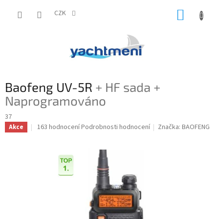
Přejít
NÁKUP
na
CZK
obsah
KOŠÍK
Baofeng UV-5R
+ HF sada +
Naprogramováno
37
Průměrné
163 hodnocení
Podrobnosti hodnocení
Značka:
BAOFENG
Akce
hodnocení
produktu
je
4,7
z
5
hvězdiček.