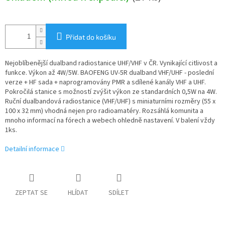
Přidat do košíku
Nejoblíbenější dualband radiostanice UHF/VHF v ČR. Vynikající citlivost a
funkce. Výkon až 4W/5W. BAOFENG UV-5R dualband VHF/UHF - poslední
verze + HF sada + naprogramovány PMR a sdílené kanály VHF a UHF.
Pokročilá stanice s možností zvýšit výkon ze standardních 0,5W na 4W.
Ruční dualbandová radiostanice (VHF/UHF) s miniaturními rozměry (55 x
100 x 32 mm) vhodná nejen pro radioamatéry. Rozsáhlá komunita a
mnoho informací na fórech a webech ohledně nastavení. V balení vždy
1ks.
Detailní informace
ZEPTAT SE
HLÍDAT
SDÍLET