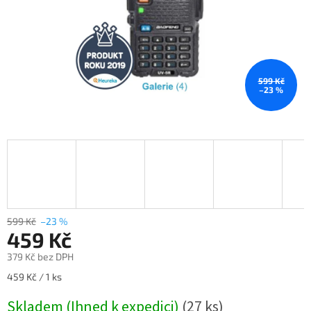
599 Kč
–23 %
599 Kč
–23 %
459 Kč
379 Kč bez DPH
Měrná
459 Kč / 1 ks
cena:
Skladem (Ihned k expedici)
(27 ks)