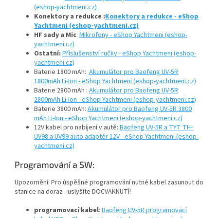
(eshop-yachtmeni.cz)
Konektory a redukce :
Konektory a redukce - eShop
Yachtmeni (eshop-yachtmeni.cz)
HF sady a Mic
:
Mikrofony - eShop Yachtmeni (eshop-
yachtmeni.cz)
Ostatní:
Příslušenství ručky - eShop Yachtmeni (eshop-
yachtmeni.cz)
Baterie 1800 mAh:
Akumulátor pro Baofeng UV-5R
1800mAh Li-Ion - eShop Yachtmeni (eshop-yachtmeni.cz)
Baterie 2800 mAh :
Akumulátor pro Baofeng UV-5R
2800mAh Li-Ion - eShop Yachtmeni (eshop-yachtmeni.cz)
Baterie 3800 mAh:
Akumulátor pro Baofeng UV-5R 3800
mAh Li-Ion - eShop Yachtmeni (eshop-yachtmeni.cz)
12V kabel pro nabíjení v autě:
Baofeng UV-5R a TYT TH-
UV98 a UV99 auto adaptér 12V - eShop Yachtmeni (eshop-
yachtmeni.cz)
Programování a SW:
Upozornění: Pro úspěšné programování nutné kabel zasunout do
stanice na doraz - uslyšíte DOCVAKNUTÍ!
programovací kabel
:
Baofeng UV-5R programovací