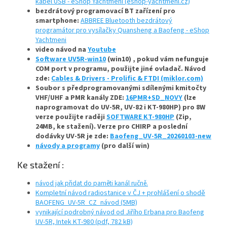
kabel USB - eShop Yachtmeni (eshop-yachtmeni.cz)
bezdrátový programovací BT zařízení pro
smartphone:
ABBREE Bluetooth bezdrátový
programátor pro vysílačky Quansheng a Baofeng - eShop
Yachtmeni
video návod na
Youtube
Software
UV5R-win10
(win10) , pokud vám nefunguje
COM port v programu, použijte jiné ovladač. Návod
zde:
Cables & Drivers - Prolific & FTDI (miklor.com)
Soubor s předprogramovanými sdílenými kmitočty
VHF/UHF a PMR kanály ZDE:
16PMR+SD_NOVY
(lze
naprogramovat do UV-5R, UV-82 i KT-980HP) pro 8W
verze použijte raději
SOFTWARE KT-980HP
(Zip,
24MB, ke stažení). Verze pro CHIRP a poslední
dodávky UV-5R je zde:
Baofeng_UV-5R_20260103-new
návody a programy
(pro další win)
Ke stažení :
návod jak přidat do paměti kanál ručně.
Kompletní návod radiostanice v ČJ + prohlášení o shodě
BAOFENG_UV-5R_CZ_návod (5MB)
vynikající podrobný návod od Jiřího Erbana pro Baofeng
UV-5R, Intek KT-980 (pdf, 782 kB)