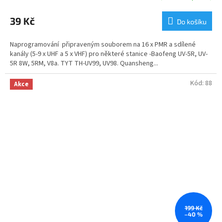
39 Kč
Do košíku
Naprogramování připraveným souborem na 16 x PMR a sdílené
kanály (5-9 x UHF a 5 x VHF) pro některé stanice -Baofeng UV-5R, UV-
5R 8W, 5RM, V8a. TYT TH-UV99, UV98. Quansheng...
Kód:
88
Akce
199 Kč
–40 %