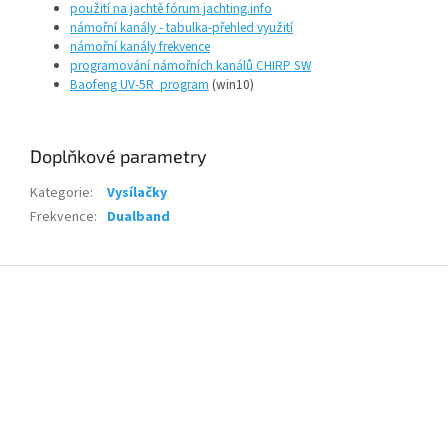
použití na jachtě fórum jachting.info
námořní kanály - tabulka-přehled využití
námořní kanály frekvence
programování námořních kanálů CHIRP SW
Baofeng UV-5R program
(win10)
Doplňkové parametry
Kategorie
:
Vysílačky
Frekvence
:
Dualband
Z
á
p
a
t
í