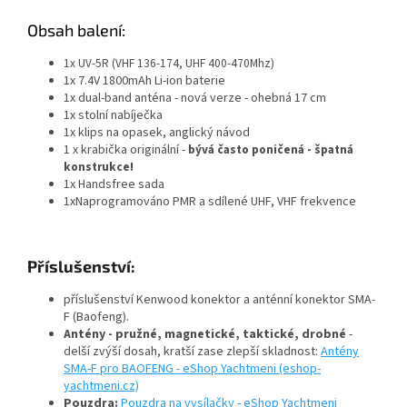
Obsah balení:
1x UV-5R (VHF 136-174, UHF 400-470Mhz)
1x 7.4V 1800mAh Li-ion baterie
1x dual-band anténa - nová verze - ohebná 17 cm
1x stolní nabíječka
1x klips na opasek, anglický návod
1 x krabička originální -
bývá často poničená - špatná
konstrukce!
1x Handsfree sada
1xNaprogramováno PMR a sdílené UHF, VHF frekvence
Příslušenství:
příslušenství Kenwood konektor a anténní konektor SMA-
F (Baofeng).
Antény - pružné, magnetické, taktické, drobné
-
delší zvýší dosah, kratší zase zlepší skladnost:
Antény
SMA-F pro BAOFENG - eShop Yachtmeni (eshop-
yachtmeni.cz)
Pouzdra:
Pouzdra na vysílačky - eShop Yachtmeni