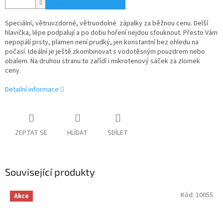
Speciální, větruvzdorné, větruodolné zápalky za běžnou cenu. Delší
hlavička, lépe podpalují a po dobu hoření nejdou sfouknout. Přesto Vám
nepopálí prsty, plamen není prudký, jen konstantní bez ohledu na
počasí. Ideální je ještě zkombinovat s vodotěsným pouzdrem nebo
obalem. Na druhou stranu to zařídí i mikrotenový sáček za zlomek
ceny.
Detailní informace
ZEPTAT SE
HLÍDAT
SDÍLET
Související produkty
Kód:
10055
Akce