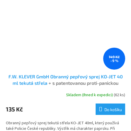
149 Kč
–9 %
F.W. KLEVER GmbH Obranný pepřový sprej KO-JET 40
ml tekutá střela
+ s patentovanou proti-panickou
pojistkou
Skladem (Ihned k expedici)
(62 ks)
Průměrné
hodnocení
produktu
135 Kč
Do košíku
je
5,0
Obranný pepřový sprej tekutá střela KO-JET 40ml, který používá
z
také Policie České republiky. Výstřik má charakter paprsku. Při
5