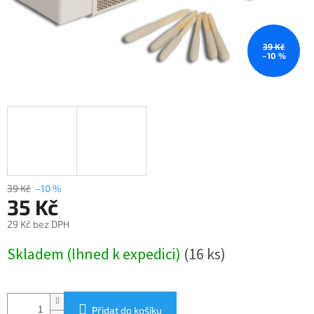
39 Kč
–10 %
39 Kč
–10 %
35 Kč
29 Kč bez DPH
Měrná
Skladem (Ihned k expedici)
(16 ks)
cena:
Přidat do košíku