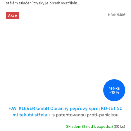
stálém stlačení trysky je obsah vystříkán...
hvězdiček.
Kód:
9486
Akce
159 Kč
–15 %
F.W. KLEVER GmbH Obranný pepřový sprej KO-JET 50
ml tekutá střela
+ s patentovanou proti-panickou
pojistkou
Skladem (Ihned k expedici)
(80 ks)
Průměrné