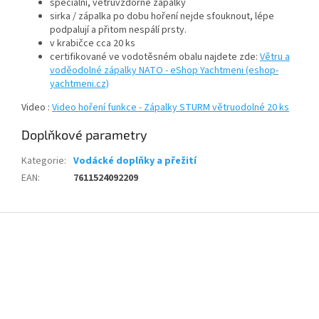
speciální, větruvzdorné zápalky
sirka / zápalka po dobu hoření nejde sfouknout, lépe
podpalují a přitom nespálí prsty.
v krabičce cca 20 ks
certifikované ve vodotěsném obalu najdete zde:
Větru a
voděodolné zápalky NATO - eShop Yachtmeni (eshop-
yachtmeni.cz)
Video :
Video hoření funkce - Zápalky STURM větruodolné 20 ks
Doplňkové parametry
Kategorie
:
Vodácké doplňky a přežití
EAN
:
7611524092209
Z
á
p
a
t
í