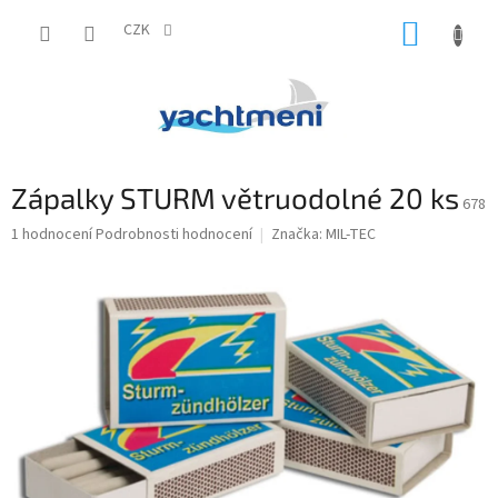
Přejít
NÁKUP
na
CZK
obsah
KOŠÍK
Zápalky STURM větruodolné 20 ks
678
Průměrné
1 hodnocení
Podrobnosti hodnocení
Značka:
MIL-TEC
hodnocení
produktu
je
4,0
z
5
hvězdiček.