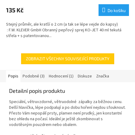
hodnocení
produktu
135 Kč
Do košíku
je
5,0
Stejný průměr, ale kratší o 2 cm (a tak se lépe vejde do kapsy)
z
: F.W. KLEVER GmbH Obranný pepřový sprej KO-JET 40 ml tekutá
5
střela + s patentovanou...
hvězdiček.
ZOBRAZIT VŠECHNY SOUVISEJÍCÍ PRODUKTY
Popis
Podobné (3)
Hodnocení (1)
Diskuze
Značka
Detailní popis produktu
Speciální, větruvzdorné, větruodolné zápalky za běžnou cenu.
Delší hlavička, lépe podpalují a po dobu hoření nejdou sfouknout.
Přesto Vám nepopálí prsty, plamen není prudký, jen konstantní
bez ohledu na počasí. Ideální je ještě zkombinovat s
vodotěsným pouzdrem nebo obalem.