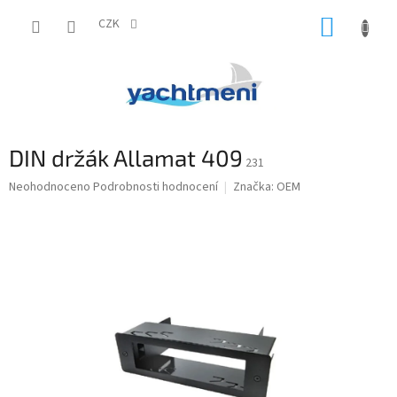
Přejít
NÁKUP
na
CZK
obsah
KOŠÍK
DIN držák Allamat 409
231
Průměrné
Neohodnoceno
Podrobnosti hodnocení
Značka:
OEM
hodnocení
produktu
je
0,0
z
5
hvězdiček.