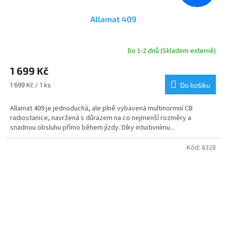
Allamat 409
Do 1-2 dnů (Skladem externě)
Průměrné
hodnocení
1 699 Kč
produktu
je
Měrná
1 699 Kč / 1 ks
Do košíku
4,6
cena:
z
Allamat 409 je jednoduchá, ale plně vybavená multinormní CB
5
radiostanice, navržená s důrazem na co nejmenší rozměry a
hvězdiček.
snadnou obsluhu přímo během jízdy. Díky intuitivnímu...
Kód:
8328