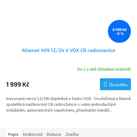
2 199 Kč
–9 %
Allamat 409 12/24 V VOX CB radiostanice
Do 1-2 dnů (Skladem externě)
1 999 Kč
Do košíku
Inovovaná verze 12/24V doplněná o funkci VOX. Osvědčená a hlavně
spolehlivá multinormní CB radiostanice s velmi jednoduchým
ovládáním, automatickým squelchem, přepínáním kanálů...
Popis
Hodnocení
Diskuze
Značka