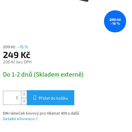
299 Kč
–16 %
299 Kč
–16 %
249 Kč
206 Kč bez DPH
Měrná
Do 1-2 dnů (Skladem externě)
cena:
Přidat do košíku
DIN rámeček kovový pro Allamat 409 a další.
Detailní informace