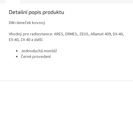
Detailní popis produktu
DIN rámeček kovový.
Vhodný pro radiostanice: ARES, ERMES, ZEUS, Allamat 409, DX-40,
EX-40, ZX-40 a další.
Jednoduchá montáž
Černé provedení
Z
á
p
a
t
í