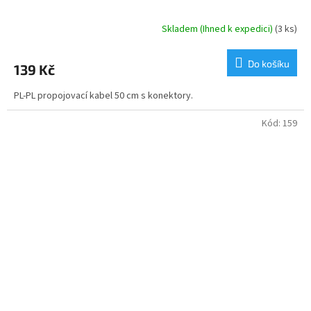
Skladem (Ihned k expedici)
(3 ks)
Průměrné
hodnocení
produktu
Do košíku
139 Kč
je
5,0
PL-PL propojovací kabel 50 cm s konektory.
z
5
hvězdiček.
Kód:
159