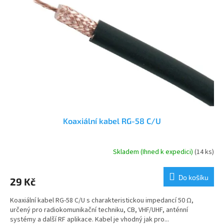
s
k
p
t
r
ů
o
d
u
k
t
ů
Koaxiální kabel RG-58 C/U
Skladem (Ihned k expedici)
(14 ks)
Do košíku
29 Kč
Koaxiální kabel RG-58 C/U s charakteristickou impedancí 50 Ω,
určený pro radiokomunikační techniku, CB, VHF/UHF, anténní
systémy a další RF aplikace. Kabel je vhodný jak pro...