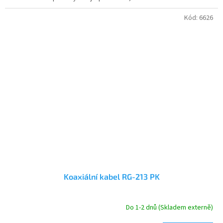
Kód:
6626
Koaxiální kabel RG-213 PK
Do 1-2 dnů (Skladem externě)