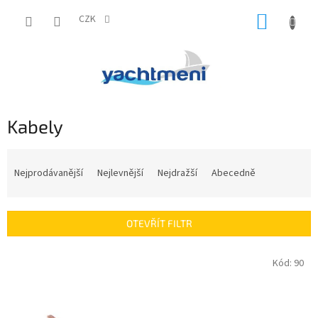
Přejít
NÁKUP
na
CZK
obsah
KOŠÍK
Kabely
Ř
a
Nejprodávanější
Nejlevnější
Nejdražší
Abecedně
z
e
n
OTEVŘÍT FILTR
í
p
V
Kód:
90
r
ý
o
p
d
i
u