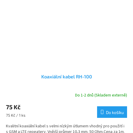
Koaxiální kabel RH-100
Do 1-2 dnů (Skladem externě)
75 Kč
Do košíku
Měrná
75 Kč / 1 ks
cena:
Kvalitní koaxiální kabel s velmi nízkým útlumem vhodný pro použití i
s GSM a LTE repeatery. Vnější průmer 10,3 mm. 50 Ohm.Cena za 1m.