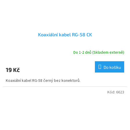
Koaxiální kabel RG-58 CK
Do 1-2 dnů (Skladem externě)
Průměrné
hodnocení
produktu
Do košíku
19 Kč
je
5,0
Koaxiální kabel RG-58 černý bez konektorů.
z
5
hvězdiček.
Kód:
6623