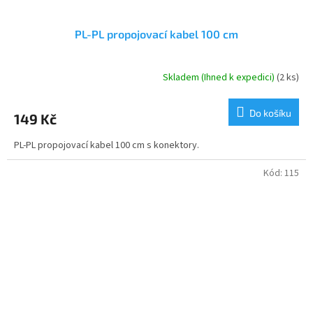
PL-PL propojovací kabel 100 cm
Skladem (Ihned k expedici)
(2 ks)
Průměrné
hodnocení
produktu
Do košíku
149 Kč
je
5,0
PL-PL propojovací kabel 100 cm s konektory.
z
5
hvězdiček.
Kód:
115