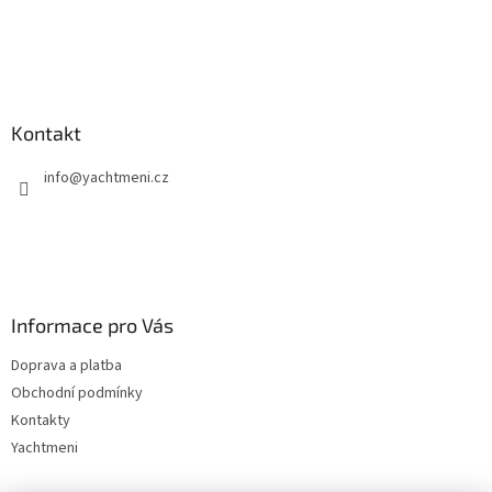
s
u
Kontakt
info
@
yachtmeni.cz
Informace pro Vás
Doprava a platba
Obchodní podmínky
Kontakty
Yachtmeni