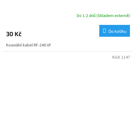
Do 1-2 dnů (Skladem externě)
Průměrné
hodnocení
produktu
Do košíku
30 Kč
je
5,0
Koaxiální kabel RF-240 UF
z
5
hvězdiček.
Kód:
1147