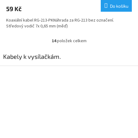
Do košíku
59 Kč
Koaxiální kabel RG-213-PKNáhrada za RG-213 bez označení.
Středový vodič 7x 0,65 mm (měď)
14
položek celkem
O
v
l
Kabely k vysílačkám.
á
d
Z
a
á
c
p
í
a
p
t
r
v
í
k
y
v
ý
p
i