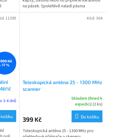
ižší
kapsy, batohu nebo ho připnete karabinou
hvězdiček.
é
na pásek. Spolehlivě naladí pásma
AM/FM/SW (krátké vlny),...
ód:
11395
Kód:
304
 999 Kč
–17 %
ální
Teleskopická anténa 25 - 1300 MHz
Měřič
scanner
átor
Skladem (Ihned k
o 3-4 dnů
Průměrné
expedici)
(2 ks)
hodnocení
produktu
 košíku
Do košíku
399 Kč
je
4,3
tní
Teleskopická anténa 25 - 1300 MHz pro
z
h polí
přehledové přijímače a skenery.
5