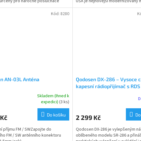
 určený pro náročné posluchače
USA je nejnovější modernizovaný 
vlnného a SSB...
který vám pomůže...
Kód:
8280
K
un AN-03L Anténa
Qodosen DX-286 – Vysoce ci
kapesní rádiopřijímač s RDS
čipem TEF6686
Skladem (Ihned k
D
rné
Průměrné
expedici)
(3 ks)
cení
hodnocení
ktu
produktu
Do košíku
Do
 Kč
2 299 Kč
je
5,0
í příjmu FM / SWZapojte do
Qodosen DX-286 je vylepšeným n
z
ího FM / SW anténního konektoru
oblíbeného modelu SR-286 a přináš
5