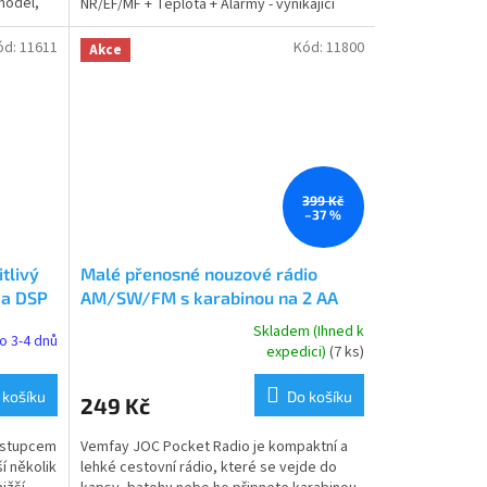
model,
NR/EF/MF + Teplota + Alarmy - vynikající
citlivost, předčí svého...
ód:
11611
Kód:
11800
Akce
399 Kč
–37 %
tlivý
Malé přenosné nouzové rádio
 a DSP
AM/SW/FM s karabinou na 2 AA
baterie – ideální na cesty, turistiku
Skladem (Ihned k
o 3-4 dnů
Průměrné
i rybaření (černé)
expedici)
(7 ks)
hodnocení
produktu
 košíku
Do košíku
249 Kč
je
5,0
ástupcem
Vemfay JOC Pocket Radio je kompaktní a
z
í několik
lehké cestovní rádio, které se vejde do
5