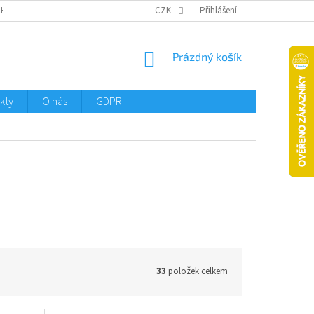
CHTMENI
CZK
Přihlášení
NÁKUPNÍ
Prázdný košík
KOŠÍK
kty
O nás
GDPR
33
položek celkem