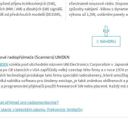
epšení příjmu krátkovlnných (SW),
všestranné nouzové rádio. Disponu
5
ích (MW / AM) a dlouhých (LW) signálů.
způsoby nabíjení - klikou s dynam
ček.
hvězdiček.
díl od předchozích modelů (DE31MS,
výkonu až 1,5W, solárními panely 
S)...
dobíjecí...
S
1
3
t
r
O
NAHORU
á
v
n
l
k
á
ové radiopřijímače (Scanners) UNIDEN
o
d
v
IDEN
vznikla pod obchodním názvem UNI Electronics Corporation v Japonsku
a
á
 po CB stanicích v USA zapříčinily velký vzestup této firmy a v roce 1974 
c
n
ch technologií produkuje tato firma speciální radioskenery, které umožňuj
í
í
elká nabídka softwaru pro Unideny existuje, je také známkou oblíbenosti a po
p
í a programování přijímačů použít freewarové SW nebo placené. Každý má s
r
v
k
rat přijímač pro radiomonitoring?
y
v
 stanic v leteckém pásmu, frekvence, kmitočty
ý
p
i