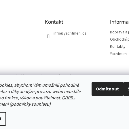
s
u
Kontakt
Informa
Doprava a 
info
@
yachtmeni.cz
Obchodní 
Kontakty
Yachtmeni
Zboží.cz
Heureka.cz
Yachtmeni
ComGate Payments, a.s.
ookies, abychom Vám umožnili pohodlné
Odmítnout
ebu a díky analýze provozu webu neustále
eho funkce, výkon a použitelnost.
GDPR -
meni (podmínky souhlasu)
ena.
NAHORU
í
S
1
3
t