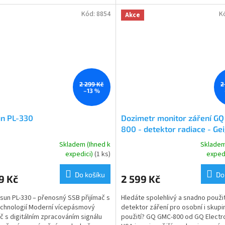
 - klikou s...
situace.
Kód:
8854
K
Akce
2 299 Kč
2
–13 %
un PL-330
Dozimetr monitor záření G
800 - detektor radiace - Ge
čítač
Skladem (Ihned k
Skladem
rné
Průměrné
expedici)
(1 ks)
exped
cení
hodnocení
ktu
produktu
Do košíku
Do
9 Kč
2 599 Kč
je
5,0
sun PL-330 – přenosný SSB přijímač s
Hledáte spolehlivý a snadno použi
z
chnologií Moderní vícepásmový
detektor záření pro osobní i skup
5
ač s digitálním zpracováním signálu
použití? GQ GMC-800 od GQ Electr
ček.
hvězdiček.