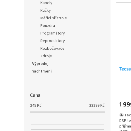
nabíjení
Kabely
Ručky
Měřící přístroje
Pouzdra
Programátory
Reproduktory
Rozbočovače
Zdroje
Výprodej
Tecs
Yachtmeni
Průmě
hodno
Cena
produ
1 99
je
249
Kč
23299
Kč
4,8
📻 Tec
z
DSP te
5
přijím
hvězdi