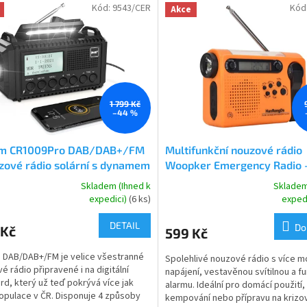
Kód:
9543/CER
Kód
Akce
1 799 Kč
–44 %
m CR1009Pro DAB/DAB+/FM
Multifunkční nouzové rádio
zové rádio solární s dynamem
Woopker Emergency Radio 
ítilnou a dobíjením mobilu a
2000mAh AM/FM/SW Rádio
Skladem (Ihned k
Skladem
rné
Průměrné
rbankou 5000 mAh
solárním a ručním dobíjením
expedici)
(6 ks)
exped
cení
hodnocení
powerbankou a svítilnou
ktu
produktu
DETAIL
Do
 Kč
599 Kč
je
5,0
DAB/DAB+/FM je velice všestranné
Spolehlivé nouzové rádio s více 
z
é rádio připravené i na digitální
napájení, vestavěnou svítilnou a f
5
rd, který už teď pokrývá více jak
alarmu. Ideální pro domácí použití,
ček.
hvězdiček.
pulace v ČR. Disponuje 4 způsoby
kempování nebo přípravu na krizo