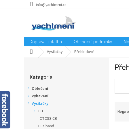
Přejít
info@yachtmeni.cz
na
obsah
Doprava a platba
Obchodní podmínky
Mo
Domů
Vysílačky
Přehledové
P
Přeh
o
Přeskočit
s
Kategorie
kategorie
t
r
Oblečení
a
Vybavení
n
Vysílačky
Ř
n
a
í
CB
Nejpro
z
p
CTCSS CB
e
a
Dualband