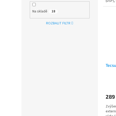
(DSP),
krátko
Na skladě
18
ROZBALIT FILTR
Tecs
Průmě
hodno
produ
289
je
5,0
Zvýšen
z
extern
5