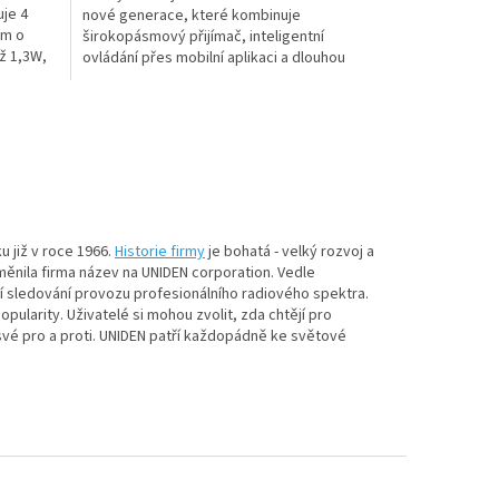
je 4
nové generace, které kombinuje
5
em o
širokopásmový přijímač, inteligentní
hvězdiček.
až 1,3W,
ovládání přes mobilní aplikaci a dlouhou
výdrž baterie. Díky podpoře...
 již v roce 1966.
Historie firmy
je bohatá - velký rozvoj a
změnila firma název na UNIDEN corporation. Vedle
í sledování provozu profesionálního radiového spektra.
pularity. Uživatelé si mohou zvolit, zda chtějí pro
vé pro a proti. UNIDEN patří každopádně ke světové