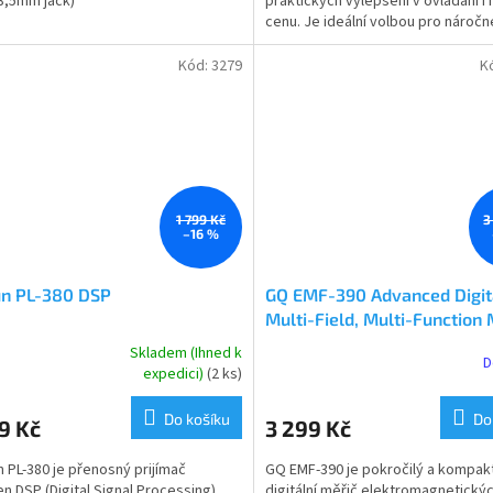
(3,5mm jack)
praktických vylepšení v ovládání i n
ček.
hvězdiček.
cenu. Je ideální volbou pro náročn
posluchače,...
Kód:
3279
K
1 799 Kč
3
–16 %
un PL-380 DSP
GQ EMF-390 Advanced Digit
Multi-Field, Multi-Function 
EMF a RF Spektrální Analyz
Skladem (Ihned k
D
rné
Průměrné
expedici)
(2 ks)
cení
hodnocení
ktu
produktu
Do košíku
Do
9 Kč
3 299 Kč
je
5,0
 PL-380 je přenosný prijímač
GQ EMF-390 je pokročilý a kompak
z
n DSP (Digital Signal Processing).
digitální měřič elektromagnetickýc
5