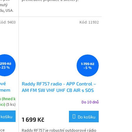
inutý
hvězdiček.
lu, USA.
Kód:
9403
Kód:
11932
 299 Kč
1 799 Kč
–23 %
–5 %
ové
Raddy RF757 radio - APP Control –
namem
AM FM SW VHF UHF CB AIR s SOS
ilu a
funkcí
 (Ihned k
Do 10 dnů
Průměrné
ici)
(5 ks)
hodnocení
produktu
 košíku
Do košíku
1 699 Kč
je
5,0
ice
Raddy RF757 je robustní outdoorové rádio
z