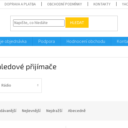
DOPRAVA A PLATBA
OBCHODNÍ PODMÍNKY
KONTAKTY
YA
HLEDAT
je objednávka
Podpora
Hodnocení obchodu
Konta
ledové přijímače
Rádio
dávanější
Nejlevnější
Nejdražší
Abecedně