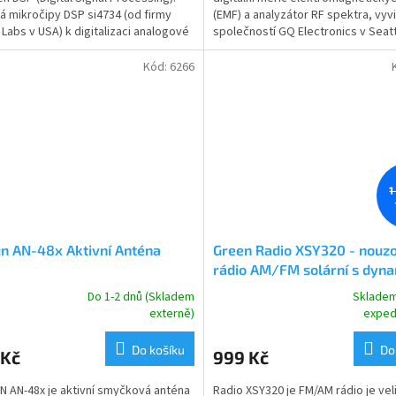
á mikročipy DSP si4734 (od firmy
(EMF) a analyzátor RF spektra, vyv
ček.
hvězdiček.
n Labs v USA) k digitalizaci analogové
společností GQ Electronics v Seatt
í základny...
Tento přístroj...
Kód:
6266
1
n AN-48x Aktivní Anténa
Green Radio XSY320 - nouz
rádio AM/FM solární s dy
se svítilnou a dobíjením mob
Do 1-2 dnů (Skladem
Skladem
rné
Průměrné
powerbankou 5000 mAh
externě)
exped
cení
hodnocení
ktu
produktu
Do košíku
Do
 Kč
999 Kč
je
5,0
 AN-48x je aktivní smyčková anténa
Radio XSY320 je FM/AM rádio je vel
z