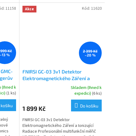
několika způsoby...
ód:
11158
Kód:
11620
Akce
 999 Kč
2 399 Kč
–13 %
–20 %
Q GMC-
FNIRSI GC-03 3v1 Detektor
igerův
Elektromagnetického Záření a
Ionizující Radiace- detektor radiace
 (Ihned k
Skladem (Ihned k
Průměrné
- Geigerův čítač - dozimetr
ici)
(1 ks)
expedici)
(6 ks)
hodnocení
produktu
 košíku
Do košíku
1 899 Kč
je
4,0
telný
FNIRSI GC-03 3v1 Detektor
z
inové
Elektromagnetického Záření a Ionizující
5
onics
Radiace Profesionální multifunkční měřič
hvězdiček.