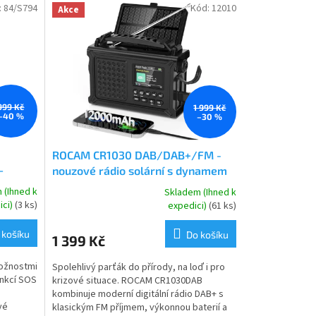
:
84/S794
Kód:
12010
Akce
999 Kč
1 999 Kč
–40 %
–30 %
ROCAM CR1030 DAB/DAB+/FM -
–
nouzové rádio solární s dynamem
 se
se svítilnou a dobíjením mobilu a
 (Ihned k
Skladem (Ihned k
Průměrné
,
powerbankou 12000 mAh
ici)
(3 ks)
expedici)
(61 ks)
hodnocení
produktu
 košíku
Do košíku
1 399 Kč
je
5,0
možnostmi
Spolehlivý parťák do přírody, na loď i pro
z
unkcí SOS
krizové situace. ROCAM CR1030DAB
5
kombinuje moderní digitální rádio DAB+ s
hvězdiček.
vé
klasickým FM příjmem, výkonnou baterií a