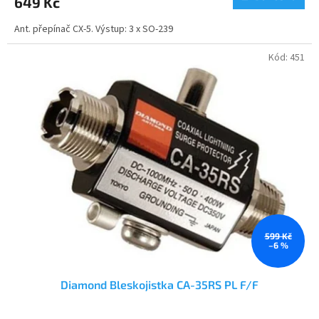
649 Kč
je
5,0
Ant. přepínač CX-5. Výstup: 3 x SO-239
z
5
hvězdiček.
Kód:
451
599 Kč
–6 %
Diamond Bleskojistka CA-35RS PL F/F