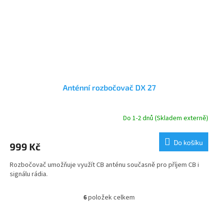
Anténní rozbočovač DX 27
Do 1-2 dnů (Skladem externě)
Do košíku
999 Kč
Rozbočovač umožňuje využít CB anténu současně pro příjem CB i
signálu rádia.
6
položek celkem
O
v