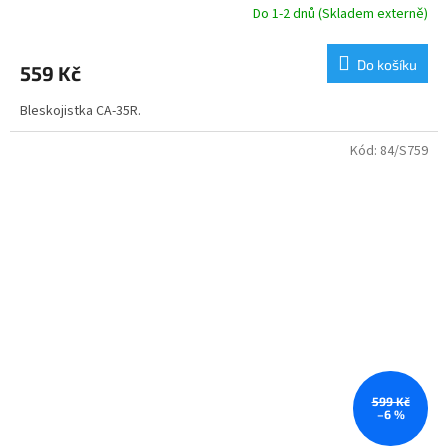
Do 1-2 dnů (Skladem externě)
Do košíku
559 Kč
Bleskojistka CA-35R.
Kód:
84/S759
599 Kč
–6 %