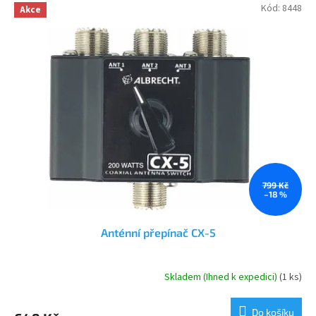
Kód:
8448
Akce
799 Kč
–18 %
Anténní přepínač CX-5
Skladem (Ihned k expedici)
(1 ks)
Průměrné
hodnocení
produktu
Do košíku