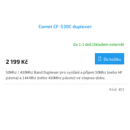
Comet CF-530C duplexer
Do 1-2 dnů (Skladem externě)
Do košíku
2 199 Kč
50Mhz / 430Mhz Band Duplexer pro vysílání a příjem 50Mhz (nebo HF
pásma) a 144 Mhz (nebo 430MHz pásmo) ve stejnou dobu.
Kód:
453