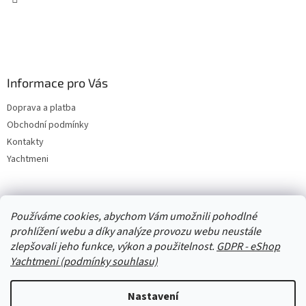
Informace pro Vás
Doprava a platba
Obchodní podmínky
Kontakty
Yachtmeni
Zboží.cz
Heureka.cz
Yachtmeni
ComGate Payments, a.s.
Používáme cookies, abychom Vám umožnili pohodlné
prohlížení webu a díky analýze provozu webu neustále
zlepšovali jeho funkce, výkon a použitelnost.
GDPR - eShop
Yachtmeni (podmínky souhlasu)
Nastavení
Vytvořil Shoptet