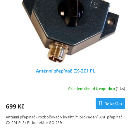
s
k
p
t
r
ů
o
d
u
k
t
ů
Anténní přepínač CX-201 PL
Skladem (Ihned k expedici)
(1 ks)
Průměrné
hodnocení
produktu
Do košíku
699 Kč
je
5,0
Anténní přepínač - rozbočovač v kvalitním provedení. Ant. přepínač
z
CX-201 PL3x PL konektor SO-239
5
hvězdiček.