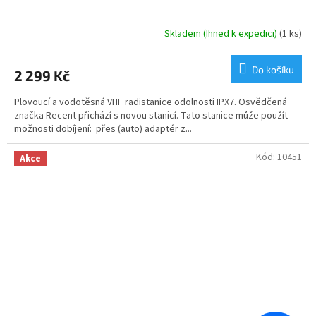
Skladem (Ihned k expedici)
(1 ks)
Do košíku
2 299 Kč
Plovoucí a vodotěsná VHF radistanice odolnosti IPX7. Osvědčená
značka Recent přichází s novou stanicí. Tato stanice může použít
možnosti dobíjení: přes (auto) adaptér z...
Kód:
10451
Akce