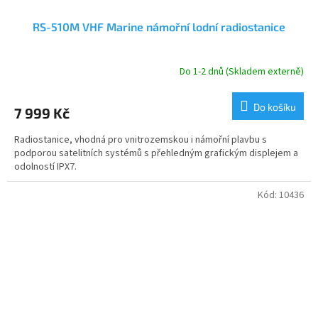
RS-510M VHF Marine námořní lodní radiostanice
Do 1-2 dnů (Skladem externě)
Do košíku
7 999 Kč
Radiostanice, vhodná pro vnitrozemskou i námořní plavbu s
podporou satelitních systémů s přehledným grafickým displejem a
odolností IPX7.
Kód:
10436