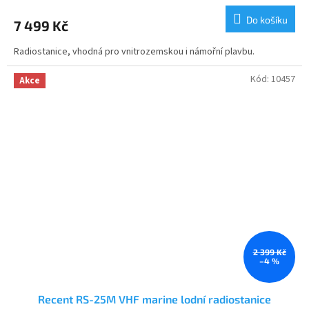
Do košíku
7 499 Kč
Radiostanice, vhodná pro vnitrozemskou i námořní plavbu.
Kód:
10457
Akce
2 399 Kč
–4 %
Recent RS-25M VHF marine lodní radiostanice