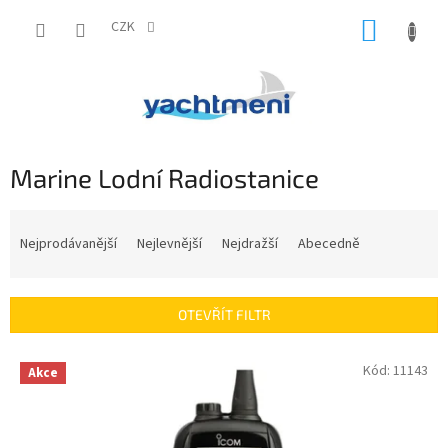
Přejít
NÁKUP
na
CZK
obsah
KOŠÍK
Marine Lodní Radiostanice
Ř
a
Nejprodávanější
Nejlevnější
Nejdražší
Abecedně
z
e
n
OTEVŘÍT FILTR
í
p
V
Kód:
11143
r
Akce
ý
o
p
d
i
u