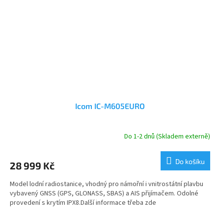
Icom IC-M605EURO
Do 1-2 dnů (Skladem externě)
Do košíku
28 999 Kč
Model lodní radiostanice, vhodný pro námořní i vnitrostátní plavbu
vybavený GNSS (GPS, GLONASS, SBAS) a AIS přijímačem. Odolné
provedení s krytím IPX8.Další informace třeba zde