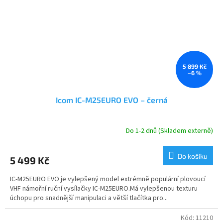
5 899 Kč
–6 %
Icom IC-M25EURO EVO – černá
Do 1-2 dnů (Skladem externě)
Do košíku
5 499 Kč
IC-M25EURO EVO je vylepšený model extrémně populární plovoucí
VHF námořní ruční vysílačky IC-M25EURO.Má vylepšenou texturu
úchopu pro snadnější manipulaci a větší tlačítka pro...
Kód:
11210