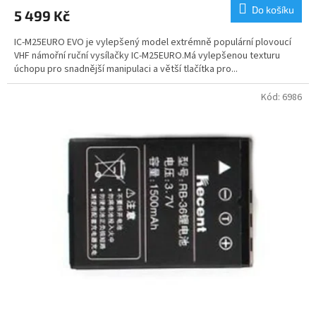
Do košíku
5 499 Kč
IC-M25EURO EVO je vylepšený model extrémně populární plovoucí
VHF námořní ruční vysílačky IC-M25EURO.Má vylepšenou texturu
úchopu pro snadnější manipulaci a větší tlačítka pro...
Kód:
6986