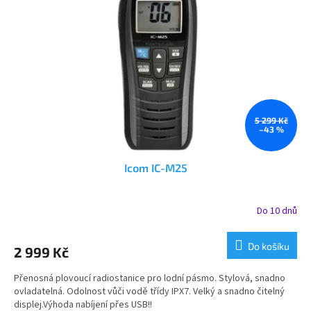
s
k
p
t
r
ů
o
d
u
k
t
ů
5 299 Kč
–43 %
Icom IC-M25
Do 10 dnů
Do košíku
2 999 Kč
Přenosná plovoucí radiostanice pro lodní pásmo. Stylová, snadno
ovladatelná. Odolnost vůči vodě třídy IPX7. Velký a snadno čitelný
displej.Výhoda nabíjení přes USB!!