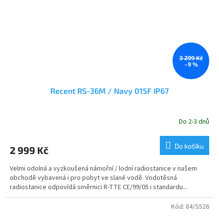
3 299 Kč
–9 %
Recent RS-36M / Navy 015F IP67
Do 2-3 dnů
Průměrné
hodnocení
produktu
Do košíku
2 999 Kč
je
5,0
Velmi odolná a vyzkoušená námořní / lodní radiostanice v našem
z
obchodě vybavená i pro pobyt ve slané vodě. Vodotěsná
5
radiostanice odpovídá směrnici R-TTE CE/99/05 i standardu...
hvězdiček.
Kód:
84/S526