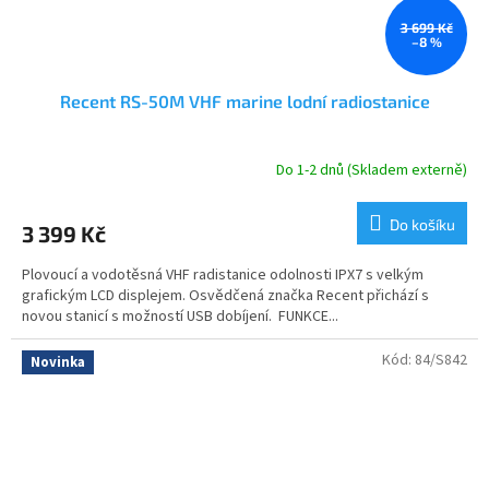
3 699 Kč
–8 %
Recent RS-50M VHF marine lodní radiostanice
Do 1-2 dnů (Skladem externě)
Průměrné
hodnocení
produktu
Do košíku
3 399 Kč
je
5,0
Plovoucí a vodotěsná VHF radistanice odolnosti IPX7 s velkým
z
grafickým LCD displejem. Osvědčená značka Recent přichází s
5
novou stanicí s možností USB dobíjení. FUNKCE...
hvězdiček.
Kód:
84/S842
Novinka