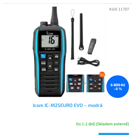
Kód:
11707
5 899 Kč
–6 %
Icom IC-M25EURO EVO – modrá
Do 1-2 dnů (Skladem externě)