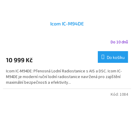
Icom IC-M94DE
Do 10 dnů
Do košíku
10 999 Kč
Icom IC-M94DE: Přenosná Lodní Radiostanice s AIS a DSC. Icom IC-
M94DE je moderní ruční lodní radiostanice navržená pro zajištění
maximální bezpečnosti a efektivity...
Kód:
1084