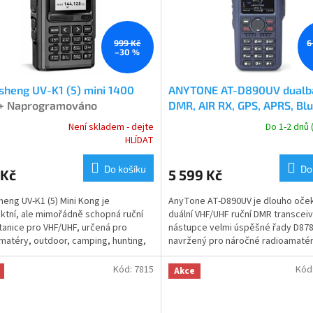
999 Kč
6
–30 %
heng UV-K1 (5) mini 1400
ANYTONE AT-D890UV dualb
+ Naprogramováno
DMR, AIR RX, GPS, APRS, Bl
Není skladem - dejte
Do 1-2 dnů
rné
Průměrné
HLÍDAT
cení
hodnocení
ktu
produktu
Do košíku
Do
 Kč
5 599 Kč
je
4,5
eng UV-K1 (5) Mini Kong je
AnyTone AT-D890UV je dlouho oče
z
tní, ale mimořádně schopná ruční
duální VHF/UHF ruční DMR transceiv
5
tanice pro VHF/UHF, určená pro
nástupce velmi úspěšné řady D878
ček.
hvězdiček.
matéry, outdoor, camping, hunting,
navržený pro náročné radioamatér
 i krizovou...
profesionální uživatele,...
Kód:
7815
Kód
Akce