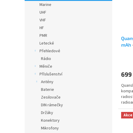
s
o
n
Marine
p
d
e
UHF
r
u
l
o
k
VHF
d
t
HF
u
ů
PMR
Quans
k
Letecké
mAh
t
Přehledové
ů
Průmě
Rádio
hodno
Měniče
produ
699
Příslušenství
je
5,0
Antény
Quansh
z
Baterie
kompak
5
radios
hvězdi
Zesilovače
radioa
DIN rámečky
airsoft
Držáky
Akce
Konektory
Mikrofony