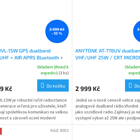
2 999 Kč
3
–10 %
UVL-15W GPS dualband
ANYTONE AT-778UV dualba
UHF + AIR APRS Bluetooth
+
VHF/UHF 25W / CRT MICRO
ogramováno
dualband
+ možnost
Skladem (Ihned k
Skladem
rné
Průměrné
naprogramování
expedici)
(3 ks)
exped
cení
hodnocení
ktu
produktu
Do košíku
Do
9 Kč
2 999 Kč
je
4,9
L-15W je robustní ruční radiostanice
Jedná se o nové cenově velice za
z
enerace určená pro uživatele, kteří
analogové dualband rádio.Vhodné
5
ují spolehlivou komunikaci na velkou
jako vozidlové radio.Zajímavý je n
ček.
hvězdiček.
nost a zároveň ocení moderní
vystupní vykon až 25W ale i podpo
jako...
CTCSS/DCS/DTMF/2TONE/5TONE
Kód:
8052
Kód