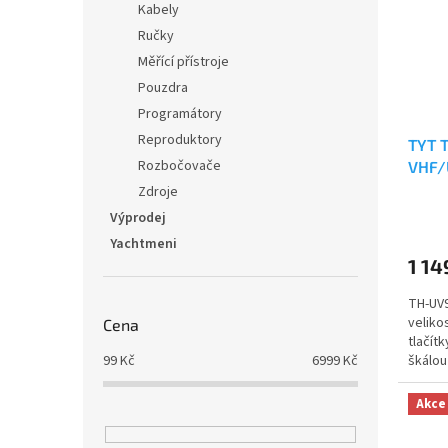
Kabely
Ručky
Měřící přístroje
Pouzdra
Programátory
Reproduktory
TYT 
Rozbočovače
VHF
Zdroje
Průmě
Výprodej
hodno
Yachtmeni
produ
1 14
je
5,0
TH-UV
z
veliko
5
Cena
tlačít
hvězdi
99
Kč
6999
Kč
škálou
potřeb
Akce