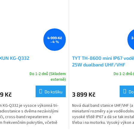
4 999 Kč
3
–4 %
UN KG-Q332
TYT TH-8600 mini IP67 vod
25W dualband UHF/VHF
Do 1-2 dnů (Skladem
Do 1-2 dnů
rné
Průměrné
externě)
cení
hodnocení
ktu
produktu
Do košíku
Do
9 Kč
3 899 Kč
je
5,0
 KG-Q332 je vysoce výkonná tri-
Nová dual band stanice UHF/VHF (
z
adiostanice s dvěma nezávislými
miniaturní rozměry a je voděodoln
5
ači, cross-band repeaterem a
vysoké třídě IP67 a dá se tak insta
ček.
hvězdiček.
m frekvenčním pokrytím, včetně
třeba i na motorku. Vysoký výkon 
d AM příjmu. Tento model...
ovládání ji...