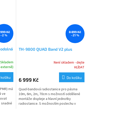
 999 Kč
8 899 Kč
–2 %
–21 %
ěodolná
TH-9800 QUAD Band V2 plus
 (Skladem
Není skladem - dejte
Průměrné
externě)
HLÍDAT
hodnocení
produktu
 košíku
Do košíku
6 999 Kč
je
5,0
a PMR) má
Quad-bandová radiostanice pro pásma
z
á ve
10m, 6m, 2m, 70cm s možností oddělené
5
lovat
montáže displeje a hlavní jednotky
hvězdiček.
a snadné
radiostanice. S možnostím poslechu v
leteckém pásmu a pasmu 800 MHz.