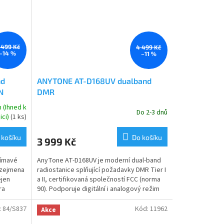
 499 Kč
4 499 Kč
–14 %
–11 %
nd
ANYTONE AT-D168UV dualband
N
DMR
 (Ihned k
Do 2-3 dnů
Průměrné
ici)
(1 ks)
hodnocení
produktu
 košíku
Do košíku
3 999 Kč
je
5,0
jímavé
AnyTone AT-D168UV je moderní dual-band
z
 zejmena
radiostanice splňující požadavky DMR Tier I
5
ejen
a II, certifikovaná společností FCC (norma
hvězdiček.
ra
90). Podporuje digitální i analogový režim
v...
:
84/S837
Kód:
11962
Akce