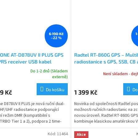
6 190 Kč
1
–22 %
ONE AT-D878UV II PLUS GPS
Radtel RT-860G GPS – Mult
RS receiver USB kabel
radiostanice s GPS, SSB, CB 
mAh baterie
širokopásmovým přijímač
Do 1-2 dnů (Skladem
Není skladem - dej
rné
Naprogramováno + AIR ban
externě)
cení
anténa Radtel
ktu
Do košíku
Do
9 Kč
1 399 Kč
e D878UV II PLUS je nová ruční dual-
Novinka od společnosti Radtel po
HF/UHF radiostanice podporující
možnosti ručních radiostanic na zc
lní režim DMR (kompatibilní s
novou úroveň. Radtel RT-860G GP
ček.
BO Tier 1 a 2), podpora 2 time-
kombinuje klasickou amatérskou 
rovněž umí také...
vysílačku s mimořádně...
Kód:
11464
Akce