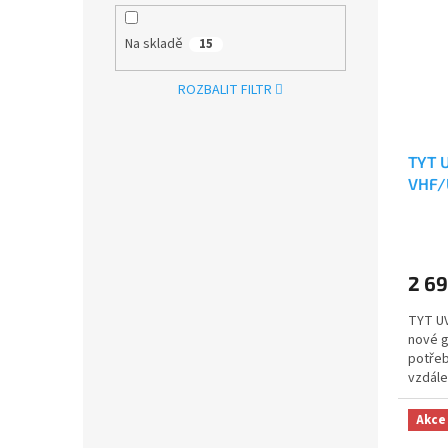
Na skladě
15
ROZBALIT FILTR
TYT 
VHF/
Napr
Průmě
hodno
produ
2 69
je
5,0
TYT UV
z
nové g
5
potřeb
hvězdi
vzdále
funkce 
Akce