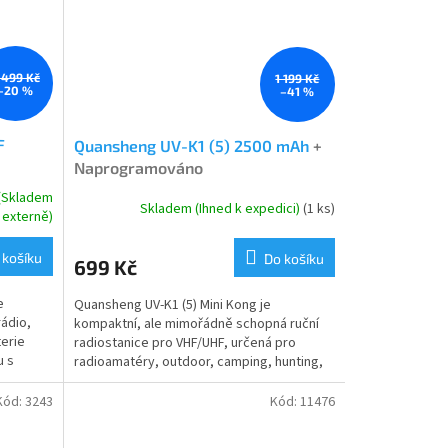
 499 Kč
1 199 Kč
–20 %
–41 %
F
Quansheng UV-K1 (5) 2500 mAh
+
Naprogramováno
 (Skladem
Skladem (Ihned k expedici)
(1 ks)
externě)
 košíku
Do košíku
699 Kč
e
Quansheng UV-K1 (5) Mini Kong je
rádio,
kompaktní, ale mimořádně schopná ruční
terie
radiostanice pro VHF/UHF, určená pro
u s
radioamatéry, outdoor, camping, hunting,
airsoft i krizovou...
Kód:
3243
Kód:
11476