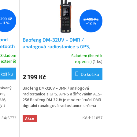
 299 Kč
2 499 Kč
–11 %
–12 %
and
Baofeng DM-32UV – DMR /
uetooth
analogová radiostanice s GPS,
APRS a šifrováním AES-256
+
 (Skladem
Skladem (Ihned k
Průměrné
Naprogramováno
externě)
expedici)
(1 ks)
hodnocení
produktu
 košíku
Do košíku
2 199 Kč
je
5,0
kávaný
Baofeng DM-32UV – DMR / analogová
z
er,
radiostanice s GPS, APRS a šifrováním AES-
5
UV,
256 Baofeng DM-32UV je moderní ruční DMR
hvězdiček.
y a
digitální i analogová radiostanice určená
pro náročné...
:
84/S772
Kód:
11857
Akce