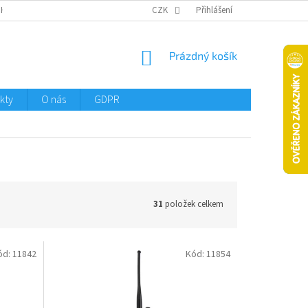
CHTMENI
CZK
Přihlášení
NÁKUPNÍ
Prázdný košík
KOŠÍK
kty
O nás
GDPR
31
položek celkem
ód:
11842
Kód:
11854