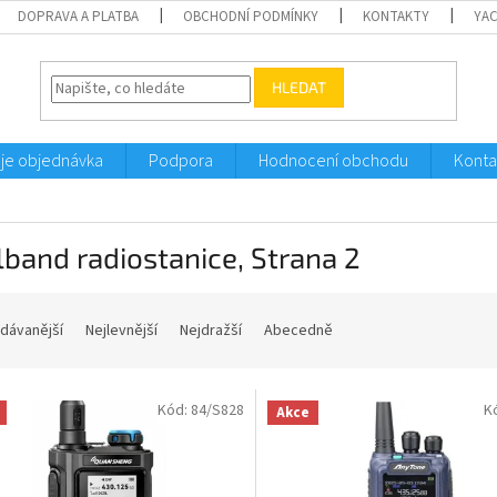
DOPRAVA A PLATBA
OBCHODNÍ PODMÍNKY
KONTAKTY
YA
HLEDAT
je objednávka
Podpora
Hodnocení obchodu
Konta
lband radiostanice
, Strana 2
dávanější
Nejlevnější
Nejdražší
Abecedně
Kód:
84/S828
K
Akce