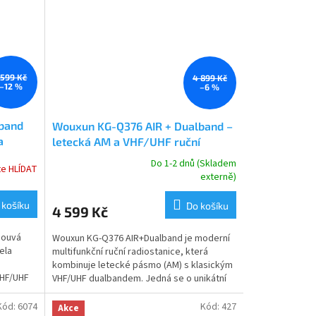
 599 Kč
4 899 Kč
–12 %
–6 %
iband
Wouxun KG-Q376 AIR + Dualband –
a
letecká AM a VHF/UHF ruční
em
+
radiostanice v jednom USB-C
Do 1-2 dnů (Skladem
te HLÍDAT
Průměrné
d
externě)
hodnocení
produktu
 košíku
Do košíku
4 599 Kč
je
5,0
souvá
Wouxun KG-Q376 AIR+Dualband je moderní
z
ela
multifunkční ruční radiostanice, která
5
S
kombinuje letecké pásmo (AM) s klasickým
hvězdiček.
VHF/UHF
VHF/UHF dualbandem. Jedná se o unikátní
řešení pro...
Kód:
6074
Kód:
427
Akce