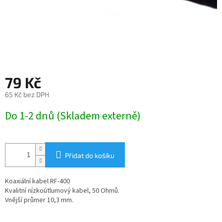
79 Kč
65 Kč bez DPH
Měrná
Do 1-2 dnů (Skladem externě)
cena:
Přidat do košíku
Koaxiální kabel RF-400
Kvalitní nízkoútlumový kabel, 50 Ohmů.
Vnější průmer 10,3 mm.