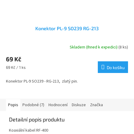
Konektor PL-9 SO239 RG-213
Skladem (Ihned k expedici)
(8 ks)
69 Kč
Měrná
69 Kč / 1 ks
Do košíku
cena:
Konektor PL-9 SO239 - RG-213, zlatý pin.
Popis
Podobné (7)
Hodnocení
Diskuze
Značka
Detailní popis produktu
Koaxiální kabel RF-400