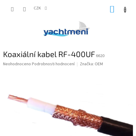
Přejít
NÁKUP
na
CZK
obsah
KOŠÍK
Koaxiální kabel RF-400UF
6620
Průměrné
Neohodnoceno
Podrobnosti hodnocení
Značka:
OEM
hodnocení
produktu
je
0,0
z
5
hvězdiček.