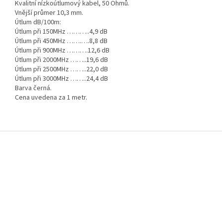
Kvalitní nízkoútlumový kabel, 50 Ohmů.
Vnější průmer 10,3 mm.
Útlum dB/100m:
Útlum při 150MHz ………..4,9 dB
Útlum při 450MHz …….….8,8 dB
Útlum při 900MHz ……….12,6 dB
Útlum při 2000MHz ……..19,6 dB
Útlum při 2500MHz ……..22,0 dB
Útlum při 3000MHz ……..24,4 dB
Barva černá.
Cena uvedena za 1 metr.
Z
á
p
a
t
í