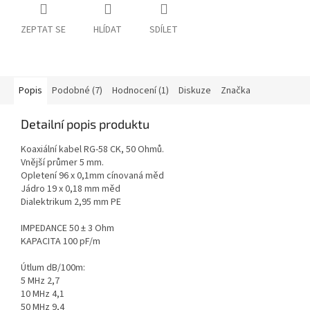
ZEPTAT SE
HLÍDAT
SDÍLET
Popis
Podobné (7)
Hodnocení (1)
Diskuze
Značka
Detailní popis produktu
Koaxiální kabel RG-58 CK, 50 Ohmů.
Vnější průmer 5 mm.
Opletení 96 x 0,1mm cínovaná měd
Jádro 19 x 0,18 mm měd
Dialektrikum 2,95 mm PE
IMPEDANCE 50 ± 3 Ohm
KAPACITA 100 pF/m
Útlum dB/100m:
5 MHz 2,7
10 MHz 4,1
50 MHz 9,4