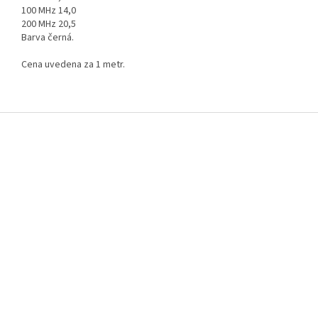
100 MHz 14,0
200 MHz 20,5
Barva černá.
Cena uvedena za 1 metr.
Z
á
p
a
t
í