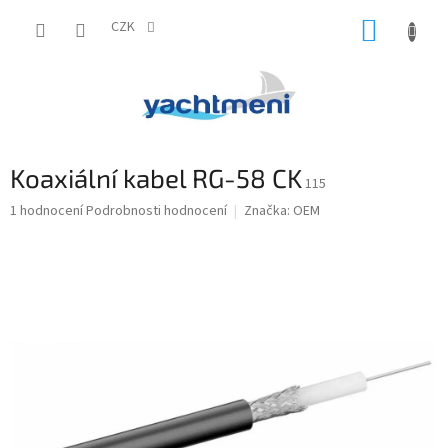
Přejít
NÁKUP
na
CZK
obsah
KOŠÍK
Koaxiální kabel RG-58 CK
115
Průměrné
1 hodnocení
Podrobnosti hodnocení
Značka:
OEM
hodnocení
produktu
je
5,0
z
5
hvězdiček.