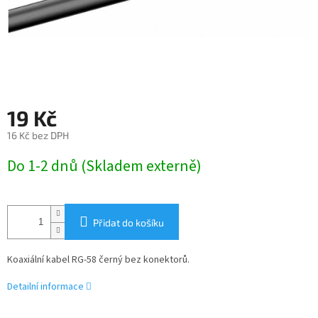
19 Kč
16 Kč bez DPH
Měrná
Do 1-2 dnů (Skladem externě)
cena:
Přidat do košíku
Koaxiální kabel RG-58 černý bez konektorů.
Detailní informace