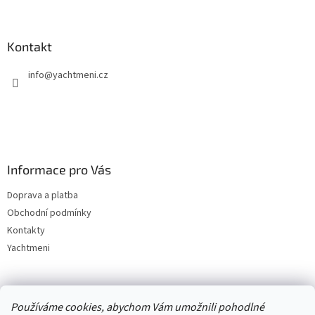
Kontakt
info
@
yachtmeni.cz
Informace pro Vás
Doprava a platba
Obchodní podmínky
Kontakty
Yachtmeni
Zboží.cz
Heureka.cz
Yachtmeni
ComGate Payments, a.s.
Používáme cookies, abychom Vám umožnili pohodlné