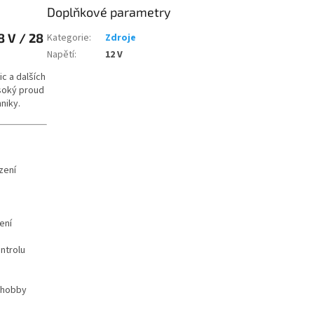
Doplňkové parametry
8 V / 28
Kategorie
:
Zdroje
Napětí
:
12 V
c a dalších
soký proud
hniky.
zení
ení
ntrolu
a hobby