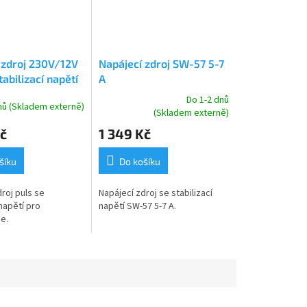
 zdroj 230V/12V
Napájecí zdroj SW-57 5-7
tabilizací napětí
A
-9 A SW-79
Do 1-2 dnů
nů (Skladem externě)
Průměrné
(Skladem externě)
hodnocení
č
1 349 Kč
produktu
je
5,0
šíku
Do košíku
z
5
roj puls se
Napájecí zdroj se stabilizací
hvězdiček.
 napětí pro
napětí SW-57 5-7 A.
e.