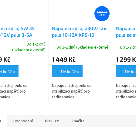
1 599 Kč
–9 %
ecí zdroj SW 35
Napájecí zdroj 230V/12V
Napájecí
/12V puls 3-5A
puls 10-12A KPS-10
puls se s
13.8 V 7
Do 1-2 dnů
Do 1-2 dnů (Skladem externě)
Do 1-2 d
rné
(Skladem externě)
cení
9 Kč
1 449 Kč
1 299 K
ktu
o košíku
Do košíku
Do ko
cí zdroj puls se
Napájecí zdroj puls se
Napájecí zd
ček.
zací napětí pro
stabilizací napětí pro
stabilizací
tanice.
radiostanice.
radiostanic
s
Hodnocení
Diskuze
Značka