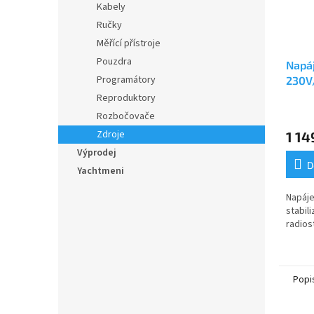
Kabely
Ručky
Měřící přístroje
Pouzdra
Napáj
Programátory
230V
Reproduktory
Průmě
Rozbočovače
hodno
Zdroje
1 14
produ
je
Výprodej
5,0
D
Yachtmeni
z
5
Napáje
hvězdi
stabili
radios
Popi