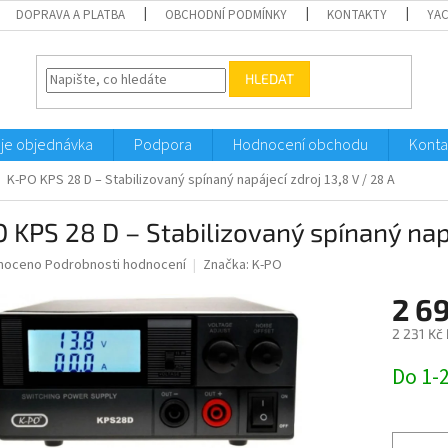
DOPRAVA A PLATBA
OBCHODNÍ PODMÍNKY
KONTAKTY
YA
HLEDAT
je objednávka
Podpora
Hodnocení obchodu
Konta
K-PO KPS 28 D – Stabilizovaný spínaný napájecí zdroj 13,8 V / 28 A
 KPS 28 D – Stabilizovaný spínaný napá
né
noceno
Podrobnosti hodnocení
Značka:
K-PO
ní
2 6
u
2 231 Kč
Měrná
Do 1-
cena:
ek.