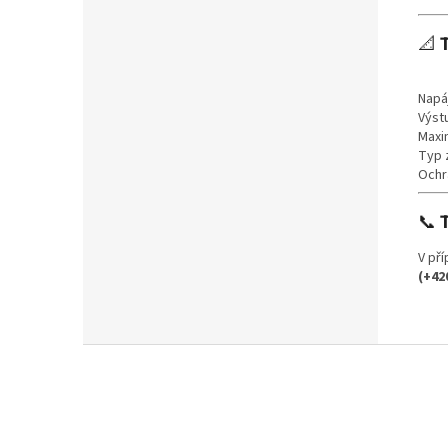
📐
Napá
Výst
Maxi
Typ 
Ochr
📞
V př
(+42
Z
á
p
a
t