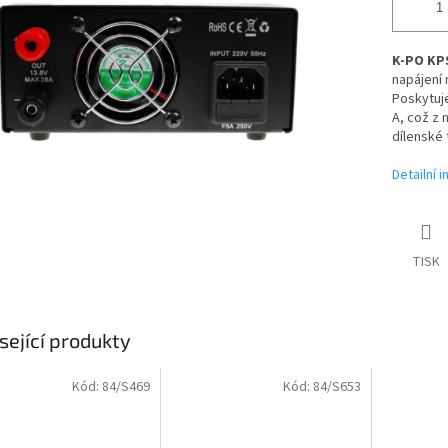
K-PO KPS
napájení 
Poskytuj
A, což z 
dílenské 
Detailní 
TISK
sející produkty
Kód:
84/S469
Kód:
84/S653