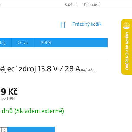
CHTMENI
CZK
Přihlášení
NÁKUPNÍ
Prázdný košík
KOŠÍK
kty
O nás
GDPR
jecí zdroj 13,8 V / 28 A
84/S651
99 Kč
 bez DPH
2 dnů (Skladem externě)