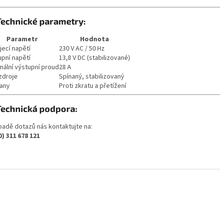
Technické parametry:
Parametr
Hodnota
jecí napětí
230 V AC / 50 Hz
upní napětí
13,8 V DC (stabilizované)
mální výstupní proud
28 A
zdroje
Spínaný, stabilizovaný
any
Proti zkratu a přetížení
Technická podpora:
ípadě dotazů nás kontaktujte na:
0) 311 678 121