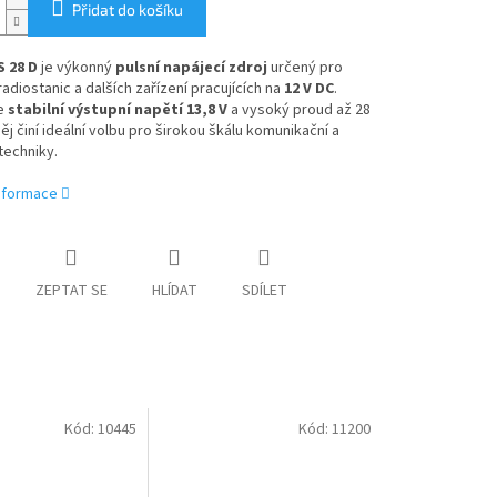
Přidat do košíku
 28 D
je výkonný
pulsní napájecí zdroj
určený pro
radiostanic a dalších zařízení pracujících na
12 V DC
.
e
stabilní výstupní napětí 13,8 V
a vysoký proud až 28
něj činí ideální volbu pro širokou škálu komunikační a
techniky.
informace
ZEPTAT SE
HLÍDAT
SDÍLET
Kód:
10445
Kód:
11200