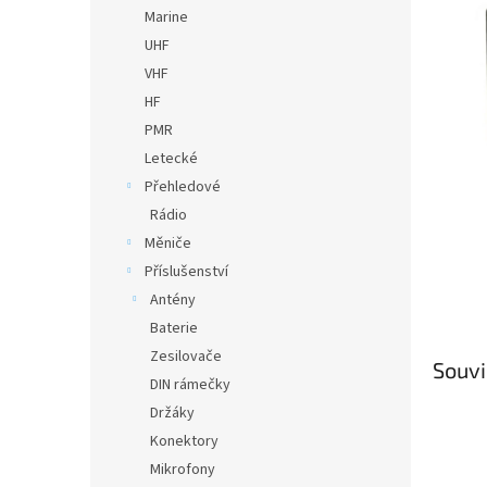
n
Marine
e
UHF
l
VHF
HF
PMR
Letecké
Přehledové
Rádio
Měniče
Příslušenství
Antény
Baterie
Zesilovače
Souvi
DIN rámečky
Držáky
Konektory
Mikrofony