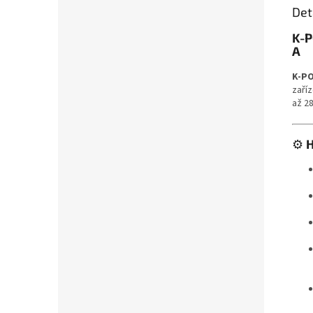
Det
K-P
A
K-PO
zaříz
až 28
⚙️
H