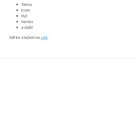
Yaesu
Icom
Hyt
Vertex
a další
SW ke stažení na
zde
.
Z
á
p
a
t
í