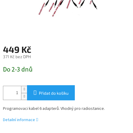
449 Kč
371 Kč bez DPH
Měrná
Do 2-3 dnů
cena:
Přidat do košíku
Programovaci kabel 6 adapterů. Vhodný pro radiostanice.
Detailní informace