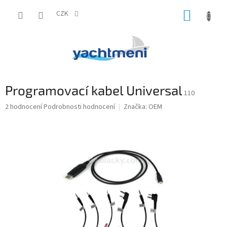
Přejít
NÁKUP
na
CZK
obsah
KOŠÍK
Programovací kabel Universal
110
Průměrné
2 hodnocení
Podrobnosti hodnocení
Značka:
OEM
hodnocení
produktu
je
5,0
z
5
hvězdiček.