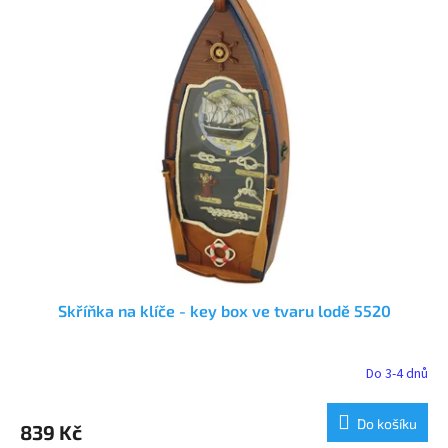
Skříňka na klíče - key box ve tvaru lodě 5520
Do 3-4 dnů
Do košíku
839 Kč