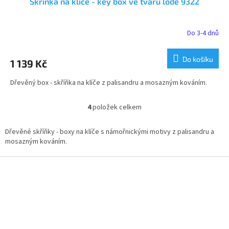
Skříňka na klíče - key box ve tvaru lodě 9322
Do 3-4 dnů
Do košíku
1 139 Kč
Dřevěný box - skříňka na klíče z palisandru a mosazným kováním.
4
položek celkem
O
v
l
Dřevěné skříňky - boxy na klíče s námořnickými motivy z palisandru a
á
mosazným kováním.
d
a
Z
c
á
í
p
p
a
r
t
v
í
k
y