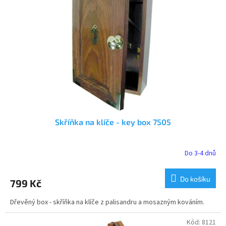
s
k
p
t
r
ů
o
d
u
k
t
ů
Skříňka na klíče - key box 7505
Do 3-4 dnů
Do košíku
799 Kč
Dřevěný box - skříňka na klíče z palisandru a mosazným kováním.
Kód:
8121