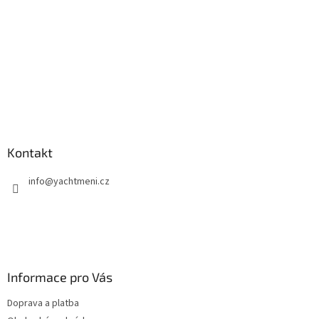
v
ý
p
i
s
u
Kontakt
info
@
yachtmeni.cz
Informace pro Vás
Doprava a platba