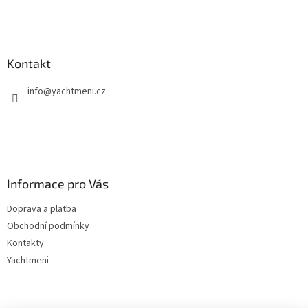
u
Kontakt
info
@
yachtmeni.cz
Informace pro Vás
Doprava a platba
Obchodní podmínky
Kontakty
Yachtmeni