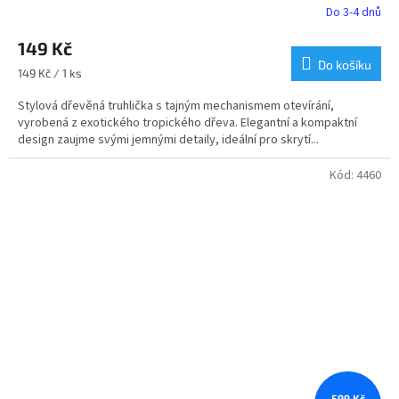
Do 3-4 dnů
149 Kč
Do košíku
Měrná
149 Kč / 1 ks
cena:
Stylová dřevěná truhlička s tajným mechanismem otevírání,
vyrobená z exotického tropického dřeva. Elegantní a kompaktní
design zaujme svými jemnými detaily, ideální pro skrytí...
Kód:
4460
599 Kč