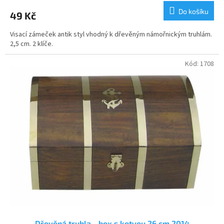
produktu
Do košíku
49 Kč
je
4,3
Visací zámeček antik styl vhodný k dřevěným námořnickým truhlám.
z
2,5 cm. 2 klíče.
5
hvězdiček.
Kód:
1708
Dřevěná truhla - box s kotvou 26 cm 2014