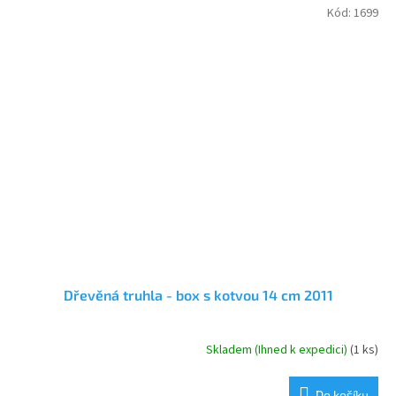
Kód:
1699
Dřevěná truhla - box s kotvou 14 cm 2011
Skladem (Ihned k expedici)
(1 ks)
Průměrné
hodnocení
produktu
Do košíku