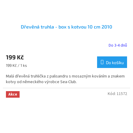
Dřevěná truhla - box s kotvou 10 cm 2010
Do 3-4 dnů
Průměrné
hodnocení
199 Kč
produktu
je
Do košíku
Měrná
199 Kč / 1 ks
4,2
cena:
z
Malá dřevěná truhlička z palisandru s mosazným kováním a znakem
5
kotvy od německého výrobce Sea-Club.
hvězdiček.
Kód:
11572
Akce