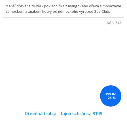
5,0
Menší dřevěná truhla - pokladnička z mangového dřeva s mosazným
z
zámečkem a znakem kotvy od německého výrobce Sea-Club.
5
hvězdiček.
Kód:
643
199 Kč
–25 %
Dřevěná truhla - tajná schránka 9199