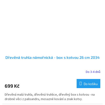
Dřevěná truhla námořnická - box s kotvou 26 cm 2034
Do 3-4 dnů
Do košíku
699 Kč
Dřevěná malá truhla, dřevěná truhlice, dřevěný box s kotvou - na
drobné věci z palisandru, mosazné kování a znak kotvy.