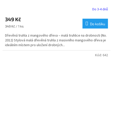
Do 3-4 dnů
Průměrné
hodnocení
349 Kč
produktu
je
Do košíku
Měrná
349 Kč / 1 ks
5,0
cena:
z
Dřevěná truhla z mangového dřeva – malá truhlice na drobnosti (No.
5
2012) Stylová malá dřevěná truhla z masivního mangového dřeva je
hvězdiček.
ideálním místem pro uložení drobných...
Kód:
642