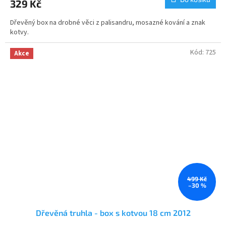
329 Kč
je
5,0
Dřevěný box na drobné věci z palisandru, mosazné kování a znak
z
kotvy.
5
hvězdiček.
Kód:
725
Akce
499 Kč
–30 %
Dřevěná truhla - box s kotvou 18 cm 2012