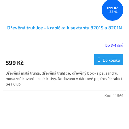
899 Kč
–33 %
Dřevěná truhlice - krabička k sextantu 8201S a 8201N
Do 3-4 dnů
Do košíku
599 Kč
Dřevěná malá truhla, dřevěná truhlice, dřevěný box - z palisandru,
mosazné kování a znak kotvy. Dodáváno v dárkové papírové krabici
Sea Club.
Kód:
11569