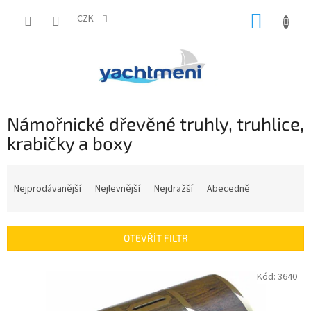
Přejít
NÁKUP
na
CZK
obsah
KOŠÍK
Námořnické dřevěné truhly, truhlice,
krabičky a boxy
Ř
a
Nejprodávanější
Nejlevnější
Nejdražší
Abecedně
z
e
n
OTEVŘÍT FILTR
í
p
V
Kód:
3640
r
ý
o
p
d