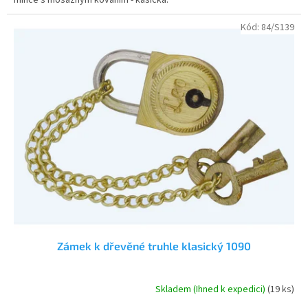
5
hvězdiček.
Kód:
84/S139
Zámek k dřevěné truhle klasický 1090
Skladem (Ihned k expedici)
(19 ks)
Průměrné
hodnocení