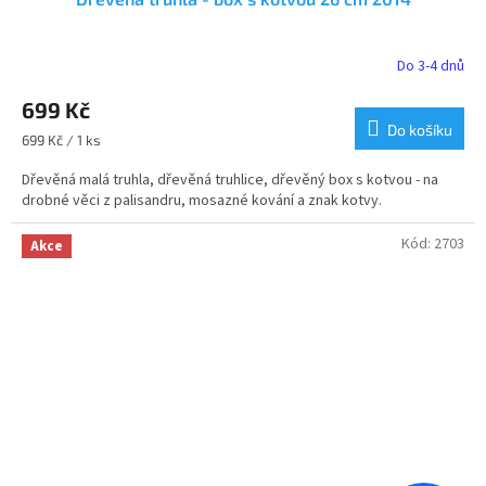
Do 3-4 dnů
Průměrné
hodnocení
699 Kč
produktu
je
Do košíku
Měrná
699 Kč / 1 ks
5,0
cena:
z
Dřevěná malá truhla, dřevěná truhlice, dřevěný box s kotvou - na
5
drobné věci z palisandru, mosazné kování a znak kotvy.
hvězdiček.
Kód:
2703
Akce