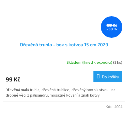
199 Kč
–50 %
Dřevěná truhla - box s kotvou 15 cm 2029
Skladem (Ihned k expedici)
(2 ks)
Do košíku
99 Kč
Dřevěná malá truhla, dřevěná truhlice, dřevěný box s kotvou - na
drobné věci z palisandru, mosazné kování a znak kotvy.
Kód:
4004