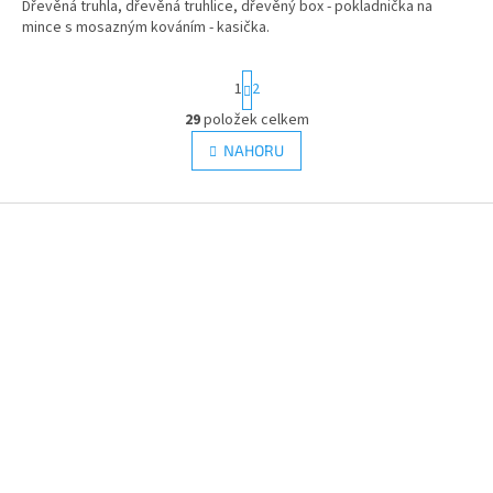
Dřevěná truhla, dřevěná truhlice, dřevěný box - pokladnička na
z
mince s mosazným kováním - kasička.
5
hvězdiček.
S
1
2
t
r
29
položek celkem
O
á
v
NAHORU
n
l
k
á
o
v
Z
d
á
a
á
n
c
p
í
í
a
p
t
r
í
v
k
y
v
ý
p
i
s