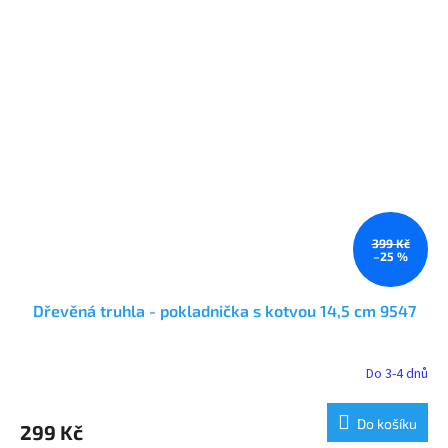
399 Kč
–25 %
Dřevěná truhla - pokladnička s kotvou 14,5 cm 9547
Do 3-4 dnů
Průměrné
hodnocení
produktu
Do košíku
299 Kč
je