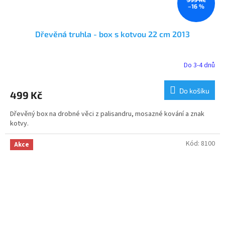
–16 %
Dřevěná truhla - box s kotvou 22 cm 2013
Do 3-4 dnů
Průměrné
hodnocení
produktu
Do košíku
499 Kč
je
5,0
Dřevěný box na drobné věci z palisandru, mosazné kování a znak
z
kotvy.
5
hvězdiček.
Kód:
8100
Akce