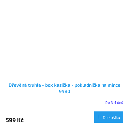
Dřevěná truhla - box kasička - pokladnička na mince
9480
Do 3-4 dnů
Průměrné
hodnocení
produktu
Do košíku
599 Kč
je
5,0