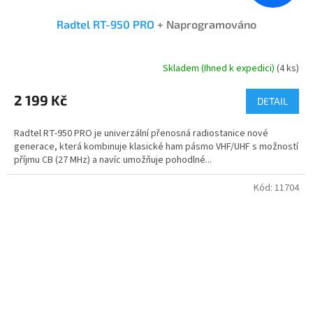
Radtel RT-950 PRO
+ Naprogramováno
Skladem (Ihned k expedici)
(4 ks)
Průměrné
hodnocení
produktu
2 199 Kč
DETAIL
je
4,9
Radtel RT-950 PRO je univerzální přenosná radiostanice nové
z
generace, která kombinuje klasické ham pásmo VHF/UHF s možností
5
příjmu CB (27 MHz) a navíc umožňuje pohodlné...
hvězdiček.
Kód:
11704