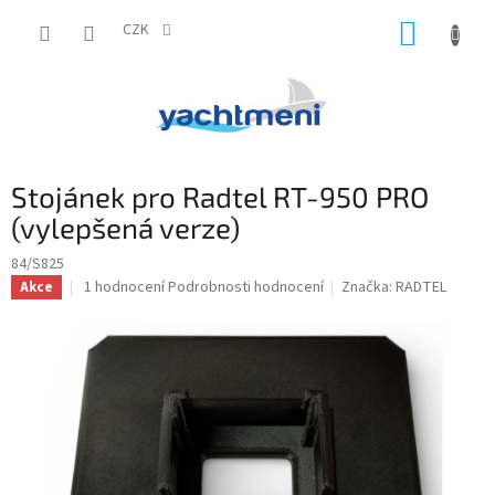
Přejít
NÁKUP
na
CZK
obsah
KOŠÍK
Stojánek pro Radtel RT-950 PRO
(vylepšená verze)
84/S825
Průměrné
1 hodnocení
Podrobnosti hodnocení
Značka:
RADTEL
Akce
hodnocení
produktu
je
5,0
z
5
hvězdiček.