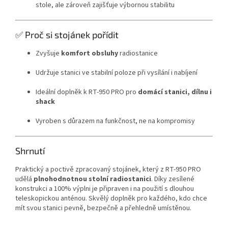
stole, ale zároveň zajišťuje výbornou stabilitu
✅ Proč si stojánek pořídit
Zvyšuje
komfort obsluhy
radiostanice
Udržuje stanici ve stabilní poloze při vysílání i nabíjení
Ideální doplněk k RT-950 PRO pro
domácí stanici, dílnu i
shack
Vyroben s důrazem na funkčnost, ne na kompromisy
Shrnutí
Praktický a poctivě zpracovaný stojánek, který z RT-950 PRO
udělá
plnohodnotnou stolní radiostanici
. Díky zesílené
konstrukci a 100% výplni je připraven i na použití s dlouhou
teleskopickou anténou. Skvělý doplněk pro každého, kdo chce
mít svou stanici pevně, bezpečně a přehledně umístěnou.