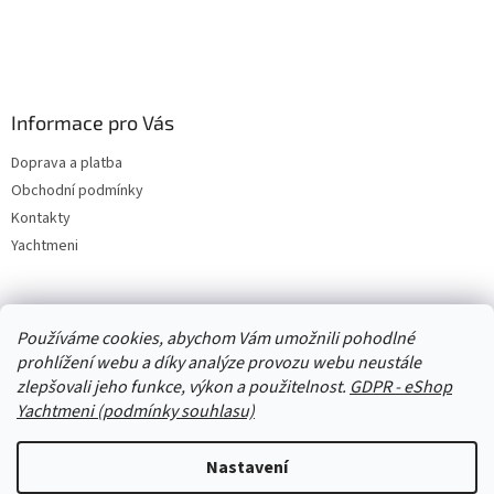
Informace pro Vás
Doprava a platba
Obchodní podmínky
Kontakty
Yachtmeni
Zboží.cz
Heureka.cz
Yachtmeni
ComGate Payments, a.s.
Používáme cookies, abychom Vám umožnili pohodlné
prohlížení webu a díky analýze provozu webu neustále
zlepšovali jeho funkce, výkon a použitelnost.
GDPR - eShop
Yachtmeni (podmínky souhlasu)
Nastavení
Vytvořil Shoptet