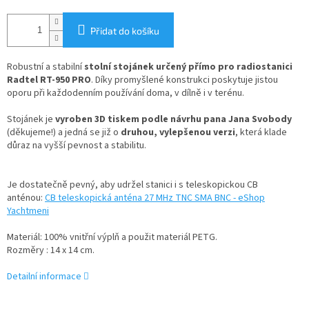
Přidat do košíku
Robustní a stabilní
stolní stojánek určený přímo pro radiostanici
Radtel RT-950 PRO
. Díky promyšlené konstrukci poskytuje jistou
oporu při každodenním používání doma, v dílně i v terénu.
Stojánek je
vyroben 3D tiskem podle návrhu pana Jana Svobody
(děkujeme!) a jedná se již o
druhou, vylepšenou verzi
, která klade
důraz na vyšší pevnost a stabilitu.
Je dostatečně pevný, aby udržel stanici i s teleskopickou CB
anténou:
CB teleskopická anténa 27 MHz TNC SMA BNC - eShop
Yachtmeni
Materiál:
100% vnitřní výplň a použit materiál PETG.
Rozměry : 14 x 14 cm.
Detailní informace