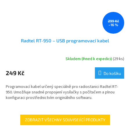
299 Kč
–16 %
Radtel RT-950 – USB programovací kabel
Skladem (Ihned k expedici)
(29 ks)
Průměrné
hodnocení
produktu
249 Kč
Do košíku
je
5,0
Programovací kabel určený speciálně pro radiostanici Radtel RT-
z
950. Umožňuje snadné propojení vysílačky s počítačem a plnou
5
konfiguraci prostřednictvím originálního softwaru.
hvězdiček.
ZOBRAZIT VŠECHNY SOUVISEJÍCÍ PRODUKTY