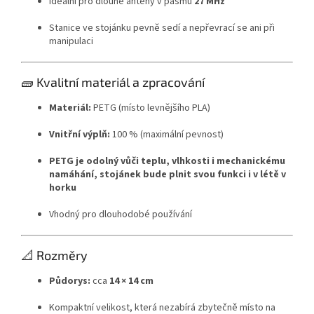
Ideální pro dlouhé antény v pásmu
27 MHz
Stanice ve stojánku pevně sedí a nepřevrací se ani při
manipulaci
🧱 Kvalitní materiál a zpracování
Materiál:
PETG (místo levnějšího PLA)
Vnitřní výplň:
100 % (maximální pevnost)
PETG je odolný vůči teplu, vlhkosti i mechanickému
namáhání, stojánek bude plnit svou funkci i v létě v
horku
Vhodný pro dlouhodobé používání
📐 Rozměry
Půdorys:
cca
14 × 14 cm
Kompaktní velikost, která nezabírá zbytečně místo na