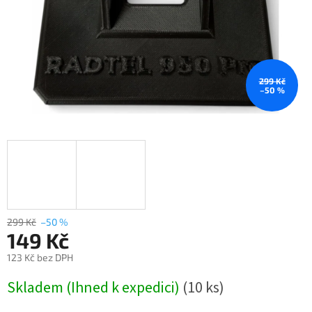
299 Kč
–50 %
299 Kč
–50 %
149 Kč
123 Kč bez DPH
Měrná
Skladem (Ihned k expedici)
(10 ks)
cena: