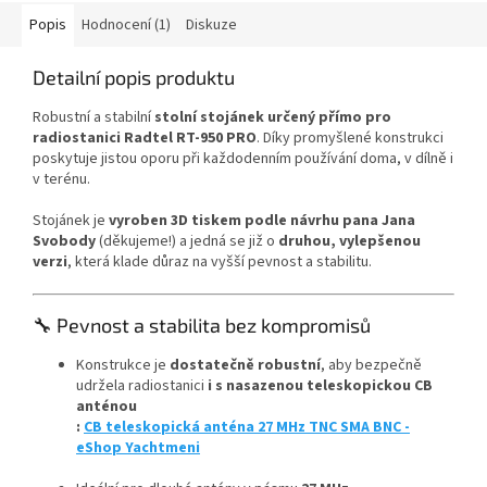
Popis
Hodnocení (1)
Diskuze
Detailní popis produktu
Robustní a stabilní
stolní stojánek určený přímo pro
radiostanici Radtel RT-950 PRO
. Díky promyšlené konstrukci
poskytuje jistou oporu při každodenním používání doma, v dílně i
v terénu.
Stojánek je
vyroben 3D tiskem podle návrhu pana Jana
Svobody
(děkujeme!) a jedná se již o
druhou, vylepšenou
verzi
, která klade důraz na vyšší pevnost a stabilitu.
🔧 Pevnost a stabilita bez kompromisů
Konstrukce je
dostatečně robustní
, aby bezpečně
udržela radiostanici
i s nasazenou teleskopickou CB
anténou
:
CB teleskopická anténa 27 MHz TNC SMA BNC -
eShop Yachtmeni