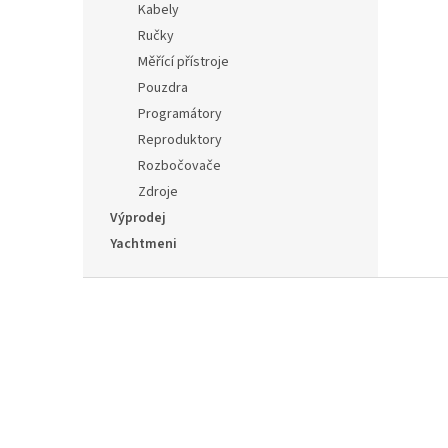
Kabely
Ručky
Měřící přístroje
Pouzdra
Programátory
Reproduktory
Rozbočovače
Zdroje
Výprodej
Yachtmeni
Z
á
p
a
t
í