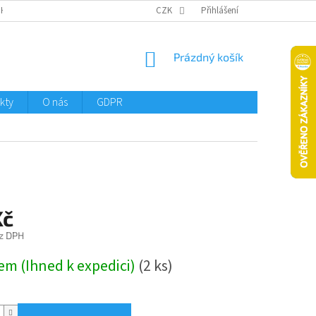
CHTMENI
CZK
Přihlášení
NÁKUPNÍ
Prázdný košík
KOŠÍK
kty
O nás
GDPR
Kč
z DPH
em (Ihned k expedici)
(2 ks)