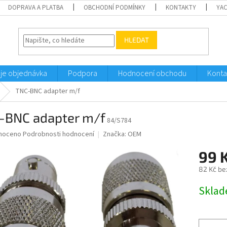
DOPRAVA A PLATBA
OBCHODNÍ PODMÍNKY
KONTAKTY
YA
HLEDAT
je objednávka
Podpora
Hodnocení obchodu
Konta
TNC-BNC adapter m/f
-BNC adapter m/f
84/S784
né
noceno
Podrobnosti hodnocení
Značka:
OEM
ní
99 
u
82 Kč be
Měrná
Sklad
cena:
ek.