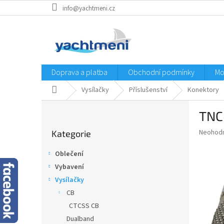
Přejít
info@yachtmeni.cz
na
obsah
Doprava a platba
Obchodní podmínky
Mo
Domů
Vysílačky
Příslušenství
Konektory
P
TNC
o
Přeskočit
s
Průměr
Neohod
Kategorie
kategorie
t
hodnoce
r
produkt
Oblečení
a
je
Vybavení
0,0
n
z
Vysílačky
n
5
í
CB
hvězdič
p
CTCSS CB
a
Dualband