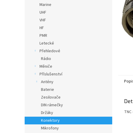
n
Marine
e
UHF
l
VHF
HF
PMR
Letecké
Přehledové
Rádio
Měniče
Příslušenství
Popi
Antény
Baterie
Zesilovače
Det
DIN rámečky
TNC 
Držáky
Konektory
Mikrofony