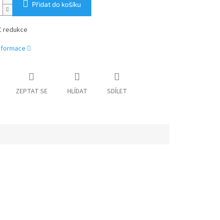
Přidat do košíku
C redukce
informace
ZEPTAT SE
HLÍDAT
SDÍLET