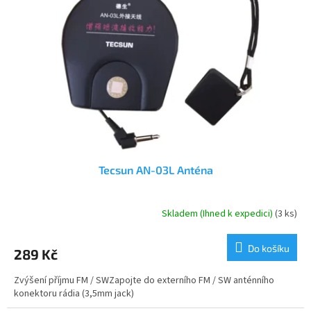
Tecsun AN-03L Anténa
Skladem (Ihned k expedici)
(3 ks)
Průměrné
hodnocení
produktu
Do košíku
289 Kč
je
5,0
Zvýšení příjmu FM / SWZapojte do externího FM / SW anténního
z
konektoru rádia (3,5mm jack)
5
hvězdiček.