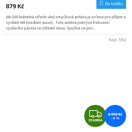
produktu
Do košíku
879 Kč
je
5,0
AN-200 laditelná středo vlná smyčková anténa je určena pro příjem a
z
vysílání AM (medium wave). Tato anténa pokrývá frekvenci
5
vysílacího pásma se střední vlnou. Využívá se pro...
hvězdiček.
Kód:
7352
Z
8 999 Kč
–4 %
ZDARMA
D