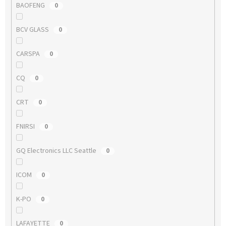
BAOFENG
0
BCV GLASS
0
CARSPA
0
CQ
0
CRT
0
FNIRSI
0
GQ Electronics LLC Seattle
0
ICOM
0
K-PO
0
LAFAYETTE
0