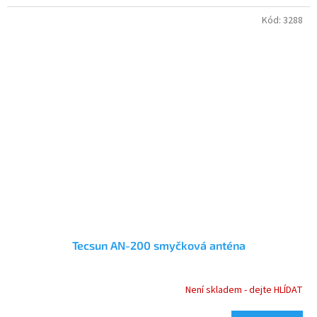
Kód:
3288
Tecsun AN-200 smyčková anténa
Není skladem - dejte HLÍDAT
Průměrné
hodnocení