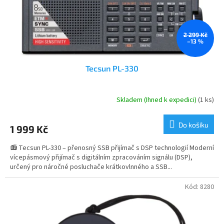
u
k
t
ů
2 299 Kč
–13 %
Tecsun PL-330
Skladem (Ihned k expedici)
(1 ks)
Průměrné
hodnocení
produktu
Do košíku
1 999 Kč
je
4,8
📻 Tecsun PL-330 – přenosný SSB přijímač s DSP technologií Moderní
z
vícepásmový přijímač s digitálním zpracováním signálu (DSP),
5
určený pro náročné posluchače krátkovlnného a SSB...
hvězdiček.
Kód:
8280