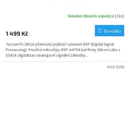
Skladem (Ihned k expedici)
(2 ks)
Průměrné
hodnocení
produktu
Do košíku
1 499 Kč
je
5,0
Tecsun PL-380 je přenosný prijímač vybaven DSP (Digital Signal
z
Processing). Používá mikročipy DSP si4734 (od firmy Silicon Labs v
5
USA) k digitalizaci analogové signální základny...
hvězdiček.
Kód:
6266