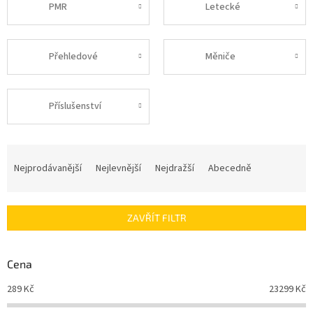
PMR
Letecké
Přehledové
Měniče
Příslušenství
Ř
a
Nejprodávanější
Nejlevnější
Nejdražší
Abecedně
z
e
n
ZAVŘÍT FILTR
í
p
r
Cena
o
d
289
Kč
23299
Kč
u