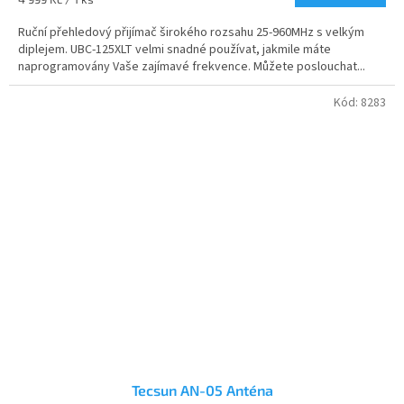
4,4
cena:
z
Ruční přehledový přijímač širokého rozsahu 25-960MHz s velkým
5
diplejem. UBC-125XLT velmi snadné používat, jakmile máte
hvězdiček.
naprogramovány Vaše zajímavé frekvence. Můžete poslouchat...
Kód:
8283
Tecsun AN-05 Anténa