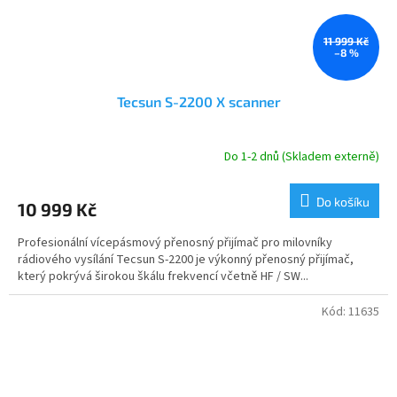
11 999 Kč
–8 %
Tecsun S-2200 X scanner
Do 1-2 dnů (Skladem externě)
Průměrné
hodnocení
produktu
Do košíku
10 999 Kč
je
4,5
Profesionální vícepásmový přenosný přijímač pro milovníky
z
rádiového vysílání Tecsun S-2200 je výkonný přenosný přijímač,
5
který pokrývá širokou škálu frekvencí včetně HF / SW...
hvězdiček.
Kód:
11635