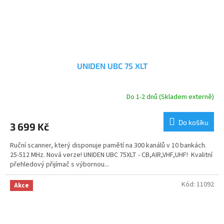
UNIDEN UBC 75 XLT
Do 1-2 dnů (Skladem externě)
Průměrné
hodnocení
produktu
Do košíku
3 699 Kč
je
5,0
Ruční scanner, který disponuje pamětí na 300 kanálů v 10 bankách.
z
25-512 MHz. Nová verze! UNIDEN UBC 75XLT - CB,AIR,VHF,UHF! Kvalitní
5
přehledový přijímač s výbornou...
hvězdiček.
Kód:
11092
Akce