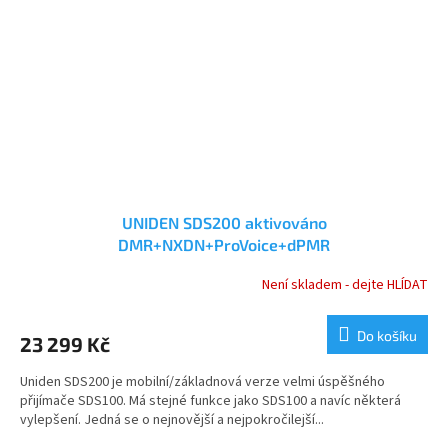
UNIDEN SDS200 aktivováno
DMR+NXDN+ProVoice+dPMR
Není skladem - dejte HLÍDAT
Do košíku
23 299 Kč
Uniden SDS200 je mobilní/základnová verze velmi úspěšného
přijímače SDS100. Má stejné funkce jako SDS100 a navíc některá
vylepšení. Jedná se o nejnovější a nejpokročilejší...