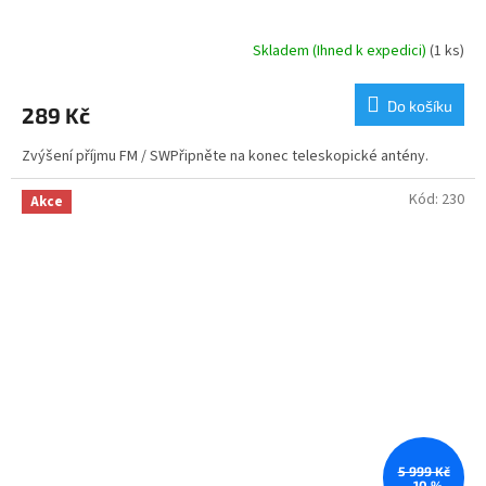
Skladem (Ihned k expedici)
(1 ks)
Do košíku
289 Kč
Zvýšení příjmu FM / SWPřipněte na konec teleskopické antény.
Kód:
230
Akce
5 999 Kč
–10 %