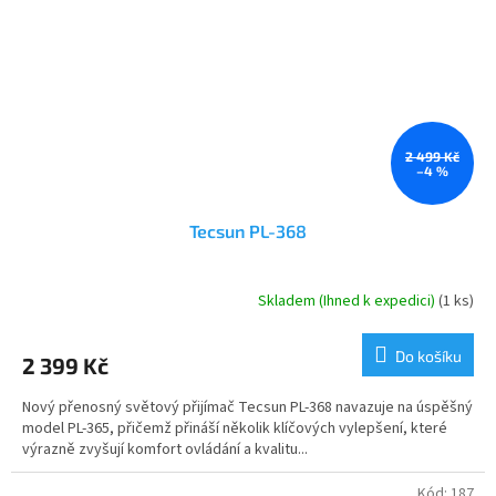
2 499 Kč
–4 %
Tecsun PL-368
Skladem (Ihned k expedici)
(1 ks)
Průměrné
hodnocení
produktu
Do košíku
2 399 Kč
je
5,0
Nový přenosný světový přijímač Tecsun PL-368 navazuje na úspěšný
z
model PL-365, přičemž přináší několik klíčových vylepšení, které
5
výrazně zvyšují komfort ovládání a kvalitu...
hvězdiček.
Kód:
187