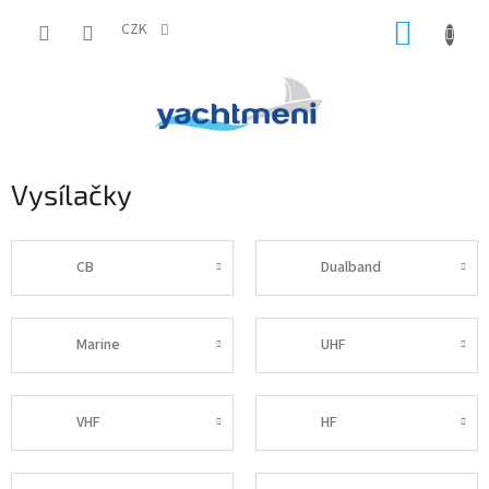
Přejít
NÁKUP
na
CZK
obsah
KOŠÍK
Vysílačky
CB
Dualband
Marine
UHF
VHF
HF