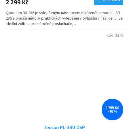
2 299 Kč
je
5,0
Qodosen DX-286 je vylepšeným nástupcem oblíbeného modelu SR-
z
286 a přináší několik praktických vylepšení v ovládání i nižší cenu. Je
5
ideální volbou pro náročné posluchače,...
hvězdiček.
Kód:
3279
1 799 Kč
–16 %
Tecsun PL-380 DSP