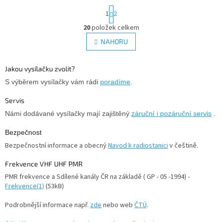
S
1
2
t
r
20
položek celkem
O
á
v
NAHORU
n
l
k
á
o
v
d
Jakou vysílačku zvolit?
á
a
S výběrem vysílačky vám rádi
poradíme
.
n
c
í
í
Servis
p
Námi dodávané vysílačky mají zajištěný
záruční i pozáruční servis
.
r
v
Bezpečnost
k
y
Bezpečnostní informace a obecný
Navod k radiostanici
v češtině.
v
ý
Frekvence VHF UHF PMR
p
PMR frekvence a Sdílené kanály ČR na základě ( GP - 05 -1994) -
i
Frekvence(1)
(53kB)
s
u
Podrobnější informace např.
zde
nebo web
ČTÚ
.