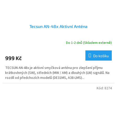
Tecsun AN-48x Aktivní Anténa
Do 1-2 dnů (Skladem externě)
Průměrné
hodnocení
produktu
Do košíku
999 Kč
je
4,9
TECSUN AN-48x je aktivní smyčková anténa pro zlepšení příjmu
z
krátkovlnných (SW), středních (MW / AM) a dlouhých (LW) signálů. Na
5
rozdíl od předchozích modelů (DE31MS, A38-LMS)...
hvězdiček.
Kód:
8274