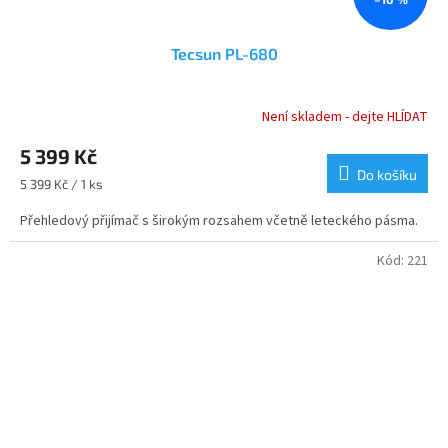
Tecsun PL-680
Není skladem - dejte HLÍDAT
Průměrné
hodnocení
5 399 Kč
produktu
je
Do košíku
Měrná
5 399 Kč / 1 ks
4,7
cena:
z
Přehledový přijímač s širokým rozsahem včetně leteckého pásma.
5
hvězdiček.
Kód:
221