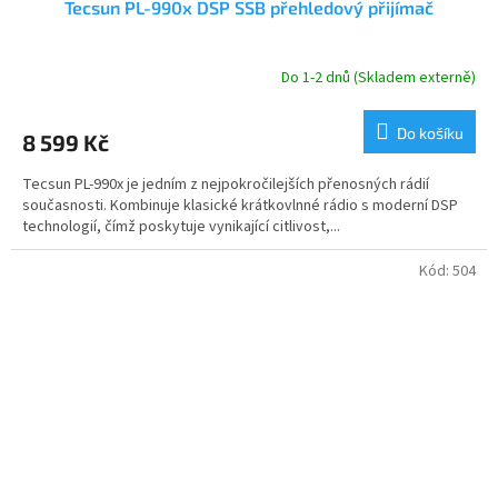
Tecsun PL-990x DSP SSB přehledový přijímač
A
R
Do 1-2 dnů (Skladem externě)
Průměrné
hodnocení
M
produktu
Do košíku
8 599 Kč
je
A
5,0
Tecsun PL-990x je jedním z nejpokročilejších přenosných rádií
z
současnosti. Kombinuje klasické krátkovlnné rádio s moderní DSP
5
technologií, čímž poskytuje vynikající citlivost,...
hvězdiček.
Kód:
504