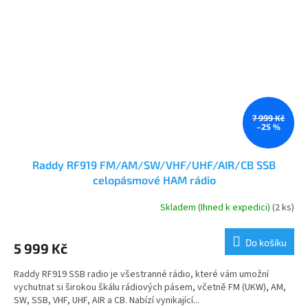
7 999 Kč
–25 %
Raddy RF919 FM/AM/SW/VHF/UHF/AIR/CB SSB
celopásmové HAM rádio
Skladem (Ihned k expedici)
(2 ks)
Průměrné
hodnocení
produktu
Do košíku
5 999 Kč
je
5,0
Raddy RF919 SSB radio je všestranné rádio, které vám umožní
z
vychutnat si širokou škálu rádiových pásem, včetně FM (UKW), AM,
5
SW, SSB, VHF, UHF, AIR a CB. Nabízí vynikající...
hvězdiček.