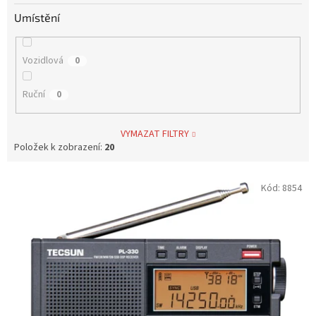
Umístění
Vozidlová
0
Ruční
0
VYMAZAT FILTRY
Položek k zobrazení:
20
V
Kód:
8854
ý
p
i
s
p
r
o
d