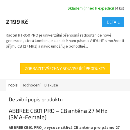
Skladem (Ihned k expedici)
(4 ks)
Průměrné
hodnocení
produktu
2 199 Kč
DETAIL
je
4,9
Radtel RT-950 PRO je univerzální přenosná radiostanice nové
z
generace, která kombinuje klasické ham pásmo VHF/UHF s možností
5
příjmu CB (27 MHz) a navíc umožňuje pohodlné...
hvězdiček.
ZOBRAZIT VŠECHNY SOUVISEJÍCÍ PRODUKTY
Popis
Hodnocení
Diskuze
Detailní popis produktu
ABBREE CB01 PRO – CB anténa 27 MHz
(SMA-Female)
ABBREE CB01 PRO
je
vysoce citlivá CB anténa pro pásmo 27