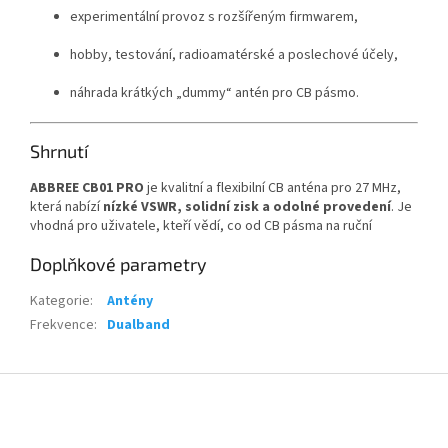
experimentální provoz s rozšířeným firmwarem,
hobby, testování, radioamatérské a poslechové účely,
náhrada krátkých „dummy“ antén pro CB pásmo.
Shrnutí
ABBREE CB01 PRO
je kvalitní a flexibilní CB anténa pro 27 MHz,
která nabízí
nízké VSWR, solidní zisk a odolné provedení
. Je
vhodná pro uživatele, kteří vědí, co od CB pásma na ruční
Doplňkové parametry
Kategorie
:
Antény
Frekvence
:
Dualband
Z
á
p