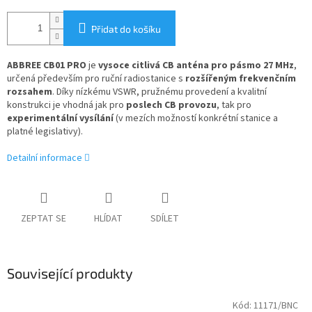
Přidat do košíku
ABBREE CB01 PRO
je
vysoce citlivá CB anténa pro pásmo 27 MHz
,
určená především pro ruční radiostanice s
rozšířeným frekvenčním
rozsahem
. Díky nízkému VSWR, pružnému provedení a kvalitní
konstrukci je vhodná jak pro
poslech CB provozu
, tak pro
experimentální vysílání
(v mezích možností konkrétní stanice a
platné legislativy).
Detailní informace
ZEPTAT SE
HLÍDAT
SDÍLET
Související produkty
Kód:
11171/BNC