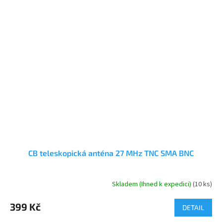
CB teleskopická anténa 27 MHz TNC SMA BNC
Skladem (Ihned k expedici)
(10 ks)
Průměrné
hodnocení
produktu
399 Kč
DETAIL
je