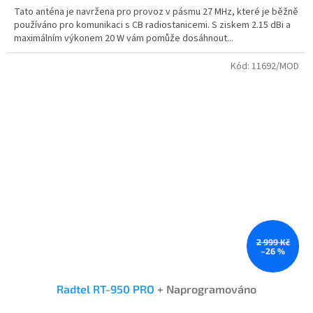
5,0
Tato anténa je navržena pro provoz v pásmu 27 MHz, které je běžně
z
používáno pro komunikaci s CB radiostanicemi. S ziskem 2.15 dBi a
5
maximálním výkonem 20 W vám pomůže dosáhnout...
hvězdiček.
Kód:
11692/MOD
2 999 Kč
–26 %
Radtel RT-950 PRO
+ Naprogramováno