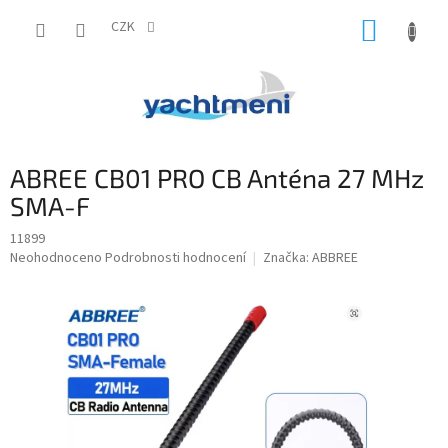
Přejít
NÁKUP
na
CZK
obsah
KOŠÍK
ABREE CB01 PRO CB Anténa 27 MHz
SMA-F
11899
Průměrné
Neohodnoceno
Podrobnosti hodnocení
Značka:
ABBREE
hodnocení
produktu
je
0,0
z
5
hvězdiček.