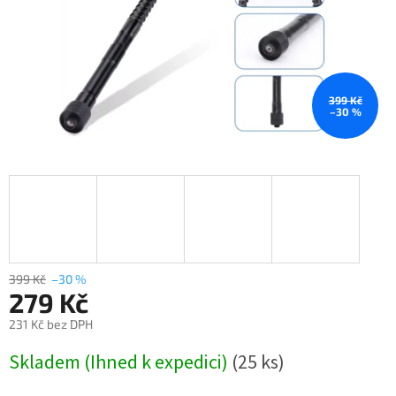
399 Kč
–30 %
399 Kč
–30 %
279 Kč
231 Kč bez DPH
Měrná
Skladem (Ihned k expedici)
(25 ks)
cena: