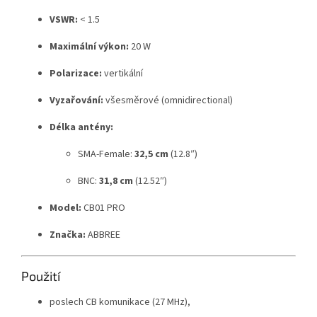
VSWR:
< 1.5
Maximální výkon:
20 W
Polarizace:
vertikální
Vyzařování:
všesměrové (omnidirectional)
Délka antény:
SMA-Female:
32,5 cm
(12.8″)
BNC:
31,8 cm
(12.52″)
Model:
CB01 PRO
Značka:
ABBREE
Použití
poslech CB komunikace (27 MHz),