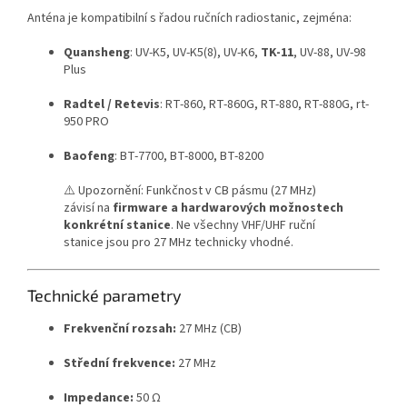
Anténa je kompatibilní s řadou ručních radiostanic, zejména:
Quansheng
: UV-K5, UV-K5(8), UV-K6,
TK-11
, UV-88, UV-98
Plus
Radtel / Retevis
: RT-860, RT-860G, RT-880, RT-880G, rt-
950 PRO
Baofeng
: BT-7700, BT-8000, BT-8200
⚠️ Upozornění: Funkčnost v CB pásmu (27 MHz)
závisí na
firmware a hardwarových možnostech
konkrétní stanice
. Ne všechny VHF/UHF ruční
stanice jsou pro 27 MHz technicky vhodné.
Technické parametry
Frekvenční rozsah:
27 MHz (CB)
Střední frekvence:
27 MHz
Impedance:
50 Ω