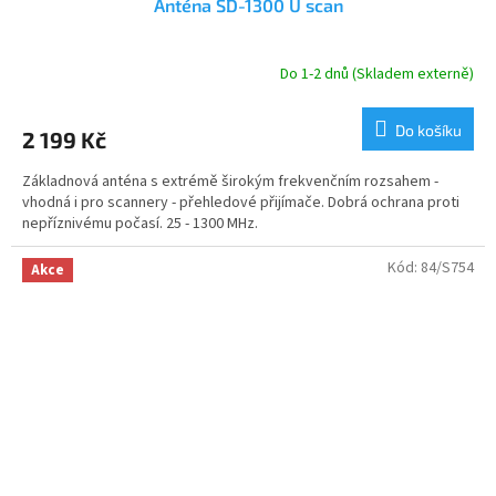
Anténa SD-1300 U scan
Do 1-2 dnů (Skladem externě)
Průměrné
hodnocení
produktu
Do košíku
2 199 Kč
je
5,0
Základnová anténa s extrémě širokým frekvenčním rozsahem -
z
vhodná i pro scannery - přehledové přijímače. Dobrá ochrana proti
5
nepříznivému počasí. 25 - 1300 MHz.
hvězdiček.
Kód:
84/S754
Akce