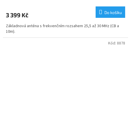
hodnocení
produktu
Do košíku
3 399 Kč
je
5,0
Základnová anténa s frekvenčním rozsahem 25,5 až 30 MHz (CB a
z
10m).
5
hvězdiček.
Kód:
8878