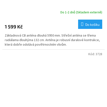
Do 1-2 dnů (Skladem externě)
Do košíku
1 599 Kč
Základnová CB anténa dlouhá 5950 mm. Střešní anténa se třema
radiálama dlouhýma 132 cm. Anténa je robusní duralové kontrukce,
která dobře odolává povětrnostním vlivům.
Kód:
3728