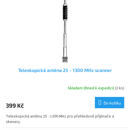
s
k
p
t
r
ů
o
d
u
k
t
ů
Teleskopická anténa 25 - 1300 MHz scanner
Skladem (Ihned k expedici)
(2 ks)
Průměrné
hodnocení
produktu
Do košíku
399 Kč
je
4,3
Teleskopická anténa 25 - 1300 MHz pro přehledové přijímače a
z
skenery.
5
hvězdiček.