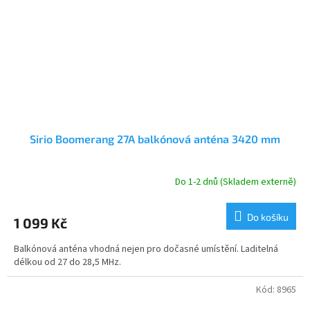
Sirio Boomerang 27A balkónová anténa 3420 mm
Do 1-2 dnů (Skladem externě)
Průměrné
hodnocení
produktu
Do košíku
1 099 Kč
je
5,0
Balkónová anténa vhodná nejen pro dočasné umístění. Laditelná
z
délkou od 27 do 28,5 MHz.
5
hvězdiček.
Kód:
8965