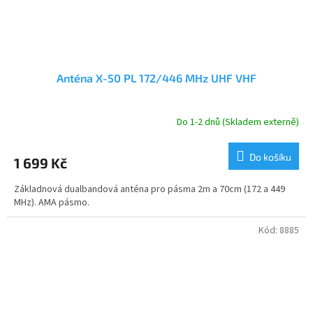
Anténa X-50 PL 172/446 MHz UHF VHF
Do 1-2 dnů (Skladem externě)
Do košíku
1 699 Kč
Základnová dualbandová anténa pro pásma 2m a 70cm (172 a 449
MHz). AMA pásmo.
Kód:
8885