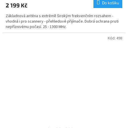
Do košíku
2 199 Kč
Základnová anténa s extrémě širokým frekvenčním rozsahem -
vhodná i pro scannery - přehledové přijímače. Dobrá ochrana proti
nepříznivému počasí. 25 - 1300 MHz.
Kód:
498