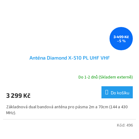
3 499 Kč
–5 %
Anténa Diamond X-510 PL UHF VHF
Do 1-2 dnů (Skladem externě)
Do košíku
3 299 Kč
Základnová dual bandová anténa pro pásma 2m a 70cm (144 a 430
MHz).
Kód:
496