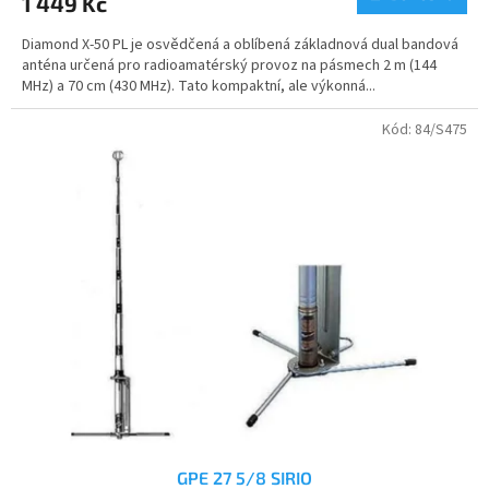
1 449 Kč
je
5,0
Diamond X-50 PL je osvědčená a oblíbená základnová dual bandová
z
anténa určená pro radioamatérský provoz na pásmech 2 m (144
5
MHz) a 70 cm (430 MHz). Tato kompaktní, ale výkonná...
hvězdiček.
Kód:
84/S475
GPE 27 5/8 SIRIO