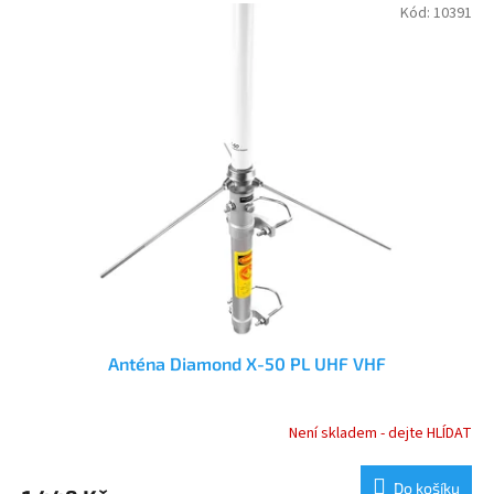
Kód:
10391
Anténa Diamond X-50 PL UHF VHF
Není skladem - dejte HLÍDAT
Průměrné
hodnocení
produktu
Do košíku