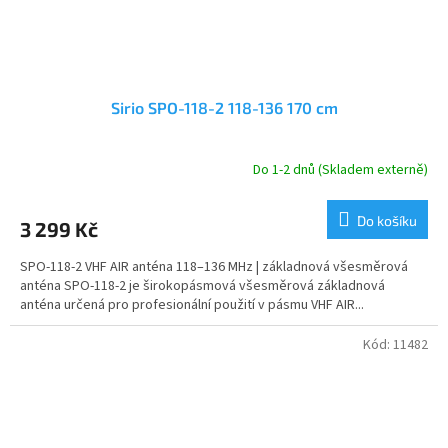
Sirio SPO-118-2 118-136 170 cm
Do 1-2 dnů (Skladem externě)
Do košíku
3 299 Kč
SPO-118-2 VHF AIR anténa 118–136 MHz | základnová všesměrová
anténa SPO-118-2 je širokopásmová všesměrová základnová
anténa určená pro profesionální použití v pásmu VHF AIR...
Kód:
11482