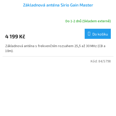
Základnová anténa Sirio Gain Master
Do 1-2 dnů (Skladem externě)
Do košíku
4 199 Kč
Základnová anténa s frekvenčním rozsahem 25,5 až 30 MHz (CB a
10m).
Kód:
84/S798