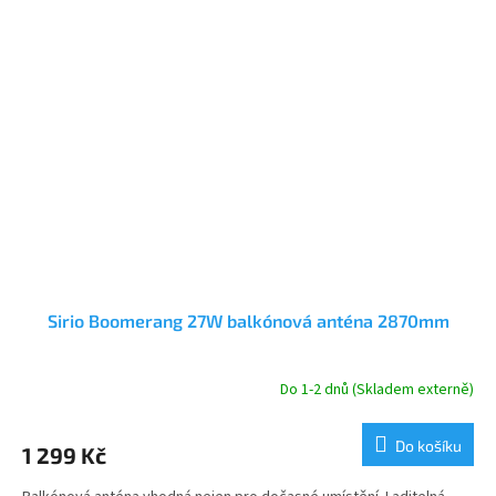
Sirio Boomerang 27W balkónová anténa 2870mm
Do 1-2 dnů (Skladem externě)
Průměrné
hodnocení
produktu
Do košíku
1 299 Kč
je
5,0