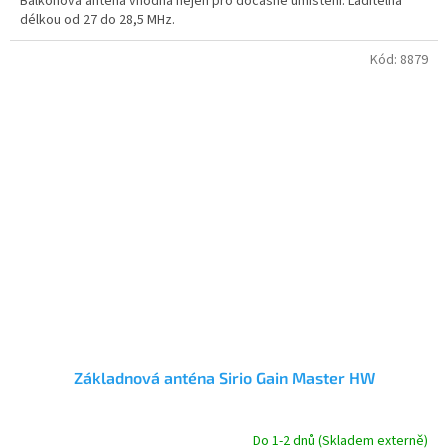
Balkónová anténa vhodná nejen pro dočasné umístění. Laditelná
z
délkou od 27 do 28,5 MHz.
5
hvězdiček.
Kód:
8879
Základnová anténa Sirio Gain Master HW
Do 1-2 dnů (Skladem externě)
Průměrné