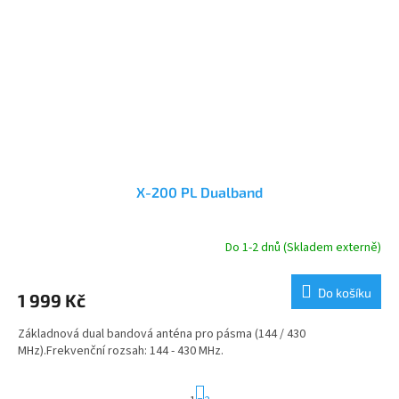
X-200 PL Dualband
Do 1-2 dnů (Skladem externě)
Do košíku
1 999 Kč
Základnová dual bandová anténa pro pásma (144 / 430
MHz).Frekvenční rozsah: 144 - 430 MHz.
S