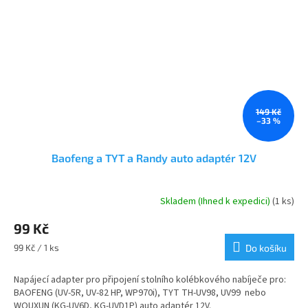
149 Kč
–33 %
Baofeng a TYT a Randy auto adaptér 12V
Skladem (Ihned k expedici)
(1 ks)
Průměrné
hodnocení
99 Kč
produktu
je
Měrná
99 Kč / 1 ks
Do košíku
4,0
cena:
z
Napájecí adapter pro připojení stolního kolébkového nabíječe pro:
5
BAOFENG (UV-5R, UV-82 HP, WP970i), TYT TH-UV98, UV99 nebo
hvězdiček.
WOUXUN (KG-UV6D, KG-UVD1P) auto adaptér 12V.