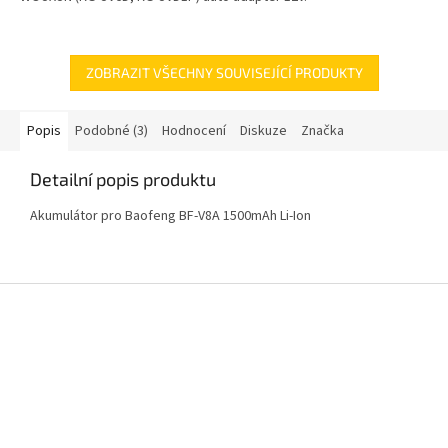
ZOBRAZIT VŠECHNY SOUVISEJÍCÍ PRODUKTY
Popis
Podobné (3)
Hodnocení
Diskuze
Značka
Detailní popis produktu
Akumulátor pro Baofeng BF-V8A 1500mAh Li-Ion
Z
á
p
a
t
í