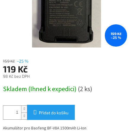
159 Kč
–25 %
159 Kč
–25 %
119 Kč
98 Kč bez DPH
Měrná
Skladem (Ihned k expedici)
(2 ks)
cena:
Přidat do košíku
Akumulátor pro Baofeng BF-V8A 1500mAh Li-Ion