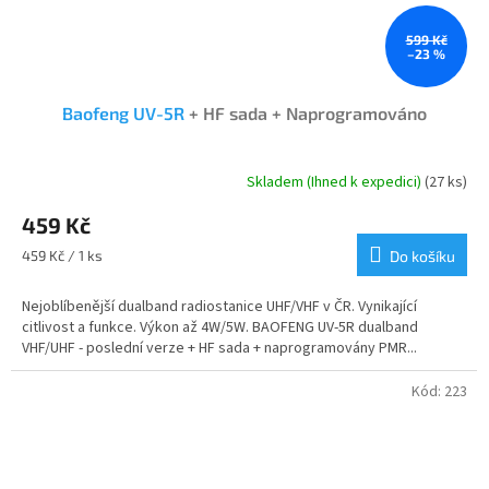
599 Kč
–23 %
Baofeng UV-5R
+ HF sada + Naprogramováno
Skladem (Ihned k expedici)
(27 ks)
Průměrné
hodnocení
459 Kč
produktu
je
Měrná
459 Kč / 1 ks
Do košíku
4,7
cena:
z
Nejoblíbenější dualband radiostanice UHF/VHF v ČR. Vynikající
5
citlivost a funkce. Výkon až 4W/5W. BAOFENG UV-5R dualband
hvězdiček.
VHF/UHF - poslední verze + HF sada + naprogramovány PMR...
Kód:
223