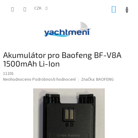
Přejít
NÁKUP
na
CZK
obsah
KOŠÍK
Akumulátor pro Baofeng BF-V8A
1500mAh Li-Ion
11201
Průměrné
Neohodnoceno
Podrobnosti hodnocení
Značka:
BAOFENG
hodnocení
produktu
je
0,0
z
5
hvězdiček.