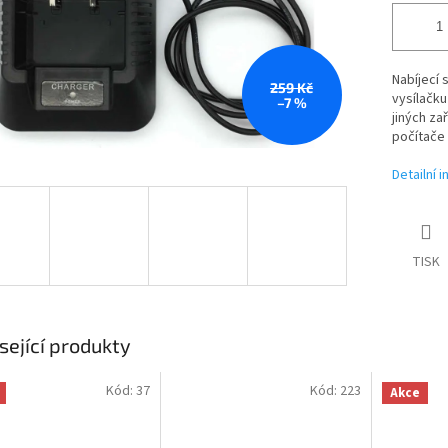
Nabíjecí 
259 Kč
vysílačku
–7 %
jiných za
počítače
Detailní 
TISK
sející produkty
Kód:
37
Kód:
223
Akce