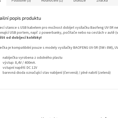
s
Podobné (3)
Hodnocení (1)
Diskuze
Značka
ailní popis produktu
jecí stanice s USB kabelem pro možnost dobíjet vysílačku Baofeng UV-5R nej
onující USB portem, např. z powerbanky, počítače nebo na cestách v autě
lit od dobíjecí kolébky!
ječka je kompatibilní pouze s modely vysílačky BAOFENG UV-5R (5W i 8W), U
nabíječka vyrobena z odolného plastu
výstup: 8,4V / 400mA.
vstupní napětí: DC 12V
barevná dioda označující stav nabíjení (červená) / plné nabití (zelená)