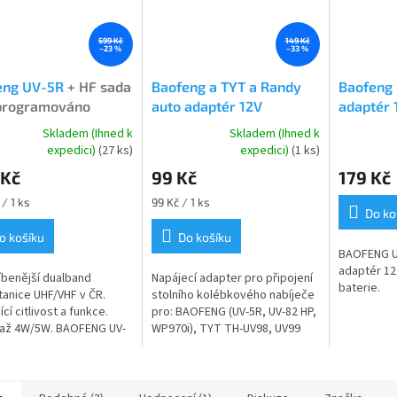
599 Kč
149 Kč
–23 %
–33 %
eng UV-5R
+ HF sada
Baofeng a TYT a Randy
Baofeng 
programováno
auto adaptér 12V
adaptér 
Skladem (Ihned k
Skladem (Ihned k
rné
Průměrné
Průměrné
expedici)
(27 ks)
expedici)
(1 ks)
cení
hodnocení
hodnocení
 Kč
99 Kč
179 Kč
ktu
produktu
produktu
je
je
Měrná
/ 1 ks
99 Kč / 1 ks
4,0
5,0
Do ko
cena:
z
z
o košíku
Do košíku
5
5
BAOFENG UV
ček.
hvězdiček.
hvězdiček.
adaptér 12 
íbenější dualband
Napájecí adapter pro připojení
baterie.
tanice UHF/VHF v ČR.
stolního kolébkového nabíječe
ící citlivost a funkce.
pro: BAOFENG (UV-5R, UV-82 HP,
 až 4W/5W. BAOFENG UV-
WP970i), TYT TH-UV98, UV99
lband VHF/UHF - poslední
nebo WOUXUN (KG-UV6D, KG-
+ HF sada +
UVD1P) auto adaptér 12V.
ramovány PMR...