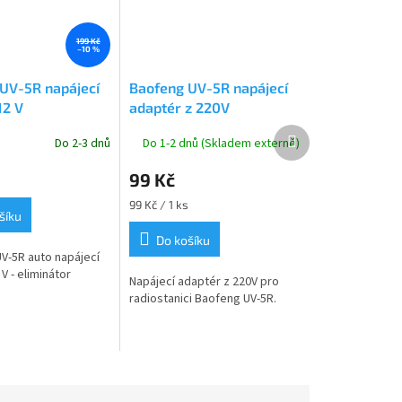
199 Kč
–10 %
UV-5R napájecí
Baofeng UV-5R napájecí
12 V
adaptér z 220V
Další
Do 2-3 dnů
Do 1-2 dnů (Skladem externě)
produkt
99 Kč
Měrná
99 Kč / 1 ks
šíku
cena:
Do košíku
-5R auto napájecí
V - eliminátor
Napájecí adaptér z 220V pro
radiostanici Baofeng UV-5R.