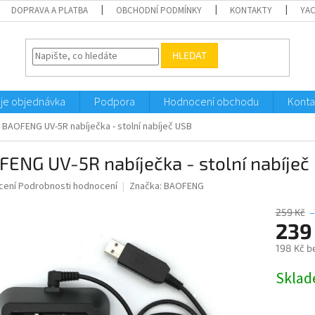
DOPRAVA A PLATBA
OBCHODNÍ PODMÍNKY
KONTAKTY
YA
HLEDAT
je objednávka
Podpora
Hodnocení obchodu
Konta
BAOFENG UV-5R nabíječka - stolní nabíječ USB
ENG UV-5R nabíječka - stolní nabíječ
né
cení
Podrobnosti hodnocení
Značka:
BAOFENG
ní
u
259 Kč
–
239
198 Kč b
Měrná
Sklad
ek.
cena: