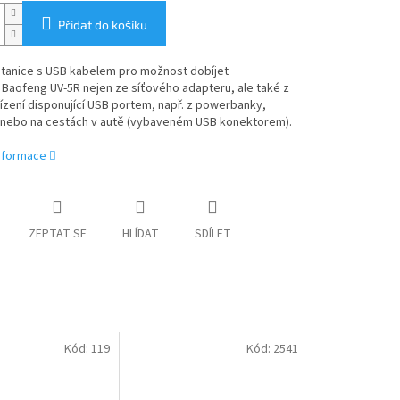
Přidat do košíku
stanice s USB kabelem pro možnost dobíjet
 Baofeng UV-5R nejen ze síťového adapteru, ale také z
řízení disponující USB portem, např. z powerbanky,
 nebo na cestách v autě (vybaveném USB konektorem).
informace
ZEPTAT SE
HLÍDAT
SDÍLET
Kód:
119
Kód:
2541