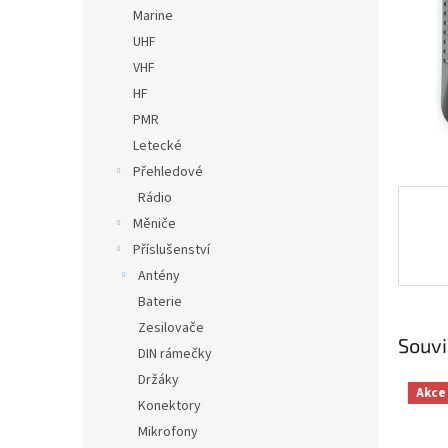
n
Marine
e
UHF
l
VHF
HF
PMR
Letecké
Přehledové
Rádio
Měniče
Příslušenství
Antény
Baterie
Zesilovače
Souvi
DIN rámečky
Držáky
Akce
Konektory
Mikrofony