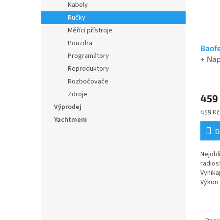
Kabely
Ručky
Měřící přístroje
Pouzdra
Baof
Programátory
+ Na
Reproduktory
Průmě
Rozbočovače
hodno
Zdroje
459
produ
Výprodej
je
Měrná
459 Kč 
4,7
Yachtmeni
cena:
z
D
5
hvězdi
Nejobl
radios
Vynikaj
Výkon
5R dua
verze 
naprog