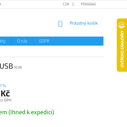
CHTMENI
CZK
Přihlášení
NÁKUPNÍ
Prázdný košík
KOŠÍK
kty
O nás
GDPR
 USB
9106
7 %
 Kč
ez DPH
em (Ihned k expedici)