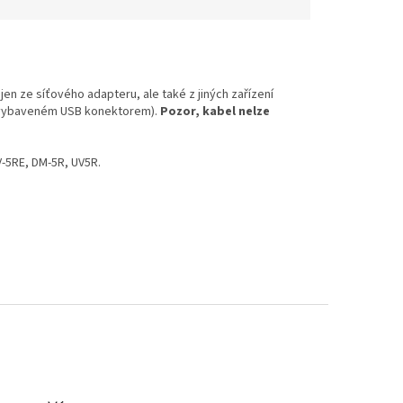
en ze síťového adapteru, ale také z jiných zařízení
 (vybaveném USB konektorem).
Pozor, kabel nelze
V-5RE, DM-5R, UV5R.