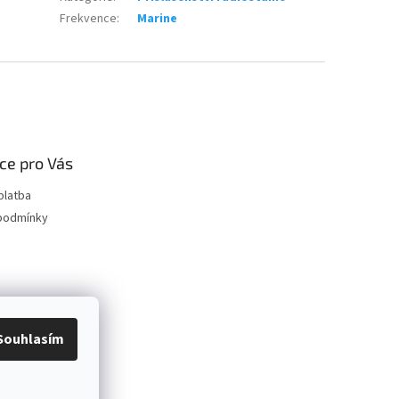
Frekvence
:
Marine
ce pro Vás
platba
podmínky
Souhlasím