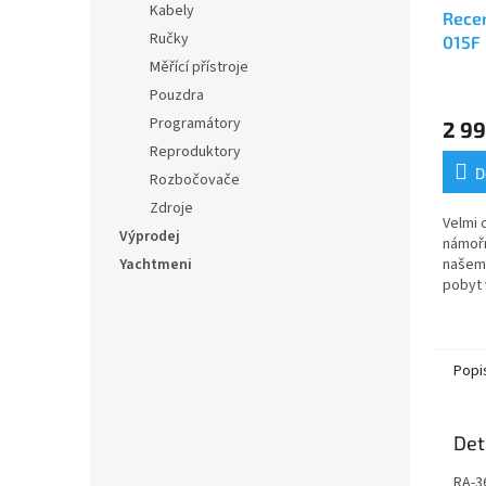
Kabely
Rece
Ručky
015F 
Měřící přístroje
Průmě
Pouzdra
hodno
Programátory
2 99
produ
je
Reproduktory
5,0
D
Rozbočovače
z
Zdroje
5
Velmi 
hvězdi
Výprodej
námořn
Yachtmeni
našem
pobyt 
Vodotě
odpoví
CE/99/
Popi
Det
RA-3