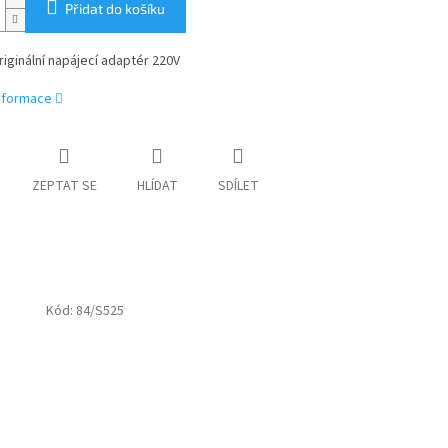
Přidat do košíku
iginální napájecí adaptér 220V
informace
ZEPTAT SE
HLÍDAT
SDÍLET
Kód:
84/S525