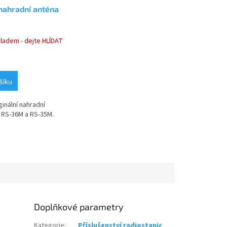
ahradní anténa
kladem - dejte HLÍDAT
šíku
inální nahradní
 RS-36M a RS-35M.
Doplňkové parametry
Kategorie
:
Příslušenství radiostanic