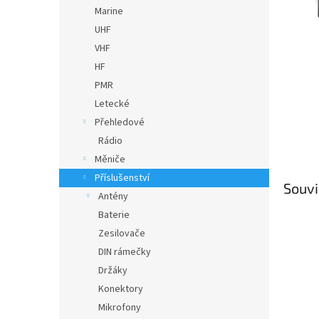
n
Marine
e
UHF
l
VHF
HF
PMR
Letecké
Přehledové
Rádio
Měniče
Příslušenství
Souvi
Antény
Baterie
Zesilovače
DIN rámečky
Držáky
Konektory
Mikrofony