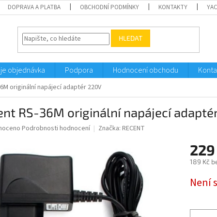
DOPRAVA A PLATBA
OBCHODNÍ PODMÍNKY
KONTAKTY
YA
HLEDAT
je objednávka
Podpora
Hodnocení obchodu
Konta
6M originální napájecí adaptér 220V
nt RS-36M originální napájecí adapté
né
noceno
Podrobnosti hodnocení
Značka:
RECENT
ní
229
u
189 Kč b
Měrná
Není 
cena:
ek.