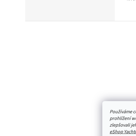
Z
á
p
a
t
í
Používáme c
prohlížení w
zlepšovali j
eShop Yacht