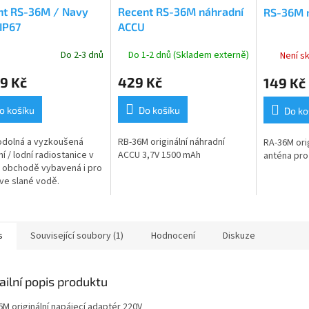
nt RS-36M / Navy
Recent RS-36M náhradní
RS-36M n
IP67
ACCU
Do 2-3 dnů
Do 1-2 dnů (Skladem externě)
Není s
rné
cení
9 Kč
429 Kč
149 Kč
ktu
o košíku
Do košíku
Do ko
odolná a vyzkoušená
RB-36M originální náhradní
RA-36M orig
ček.
í / lodní radiostanice v
ACCU 3,7V 1500 mAh
anténa pro
 obchodě vybavená i pro
ve slané vodě.
sná radiostanice
dá směrnici R-TTE
05 i standardu...
s
Související soubory (1)
Hodnocení
Diskuze
ailní popis produktu
6M originální napájecí adaptér 220V