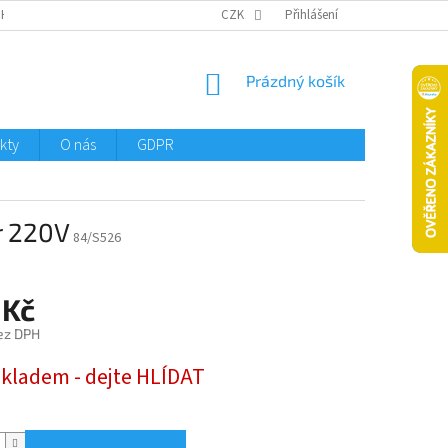
CHTMENI
CZK
Přihlášení
NÁKUPNÍ
Prázdný košík
KOŠÍK
kty
O nás
GDPR
r 220V
84/S526
 Kč
ez DPH
skladem - dejte HLÍDAT