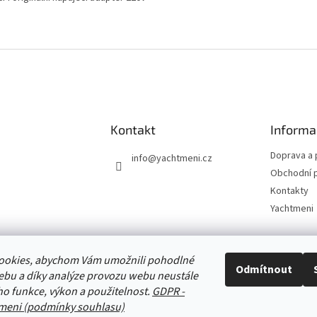
Kontakt
Informa
Doprava a 
info
@
yachtmeni.cz
Obchodní 
Kontakty
Yachtmeni
ookies, abychom Vám umožnili pohodlné
Zboží.cz
Heureka.cz
Yachtmeni
ComGate Payments, a.s.
Odmítnout
ebu a díky analýze provozu webu neustále
eho funkce, výkon a použitelnost.
GDPR -
meni (podmínky souhlasu)