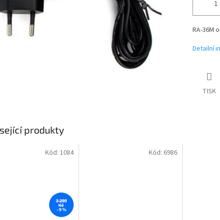
RA-36M or
Detailní 
TISK
sející produkty
Kód:
1084
Kód:
6986
3 299
Kč
–9 %