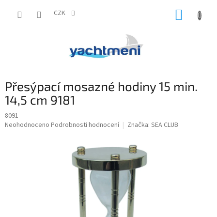
Přejít
NÁKUP
na
CZK
obsah
KOŠÍK
Přesýpací mosazné hodiny 15 min.
14,5 cm 9181
8091
Průměrné
Neohodnoceno
Podrobnosti hodnocení
Značka:
SEA CLUB
hodnocení
produktu
je
0,0
z
5
hvězdiček.