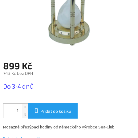
899 Kč
743 Kč bez DPH
Měrná
Do 3-4 dnů
cena:
Přidat do košíku
Mosazné přesýpací hodiny
od německého výrobce Sea-Club.