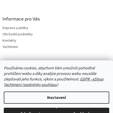
Informace pro Vás
Doprava a platba
Obchodní podmínky
Kontakty
Yachtmeni
Zboží.cz
Heureka.cz
Yachtmeni
ComGate Payments, a.s.
Používáme cookies, abychom Vám umožnili pohodlné
prohlížení webu a díky analýze provozu webu neustále
zlepšovali jeho funkce, výkon a použitelnost.
GDPR - eShop
Yachtmeni (podmínky souhlasu)
Nastavení
Vytvořil Shoptet