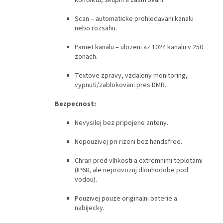
Scan – automaticke prohledavani kanalu
nebo rozsahu.
Pamet kanalu – ulozeni az 1024 kanalu v 250
zonach.
Textove zpravy, vzdaleny monitoring,
vypnuti/zablokovani pres DMR.
Bezpecnost:
Nevysilej bez pripojene anteny.
Nepouzivej pri rizeni bez handsfree.
Chran pred vlhkosti a extremnimi teplotami
(IP68, ale neprovozuj dlouhodobe pod
vodou).
Pouzivej pouze originalni baterie a
nabijecky.