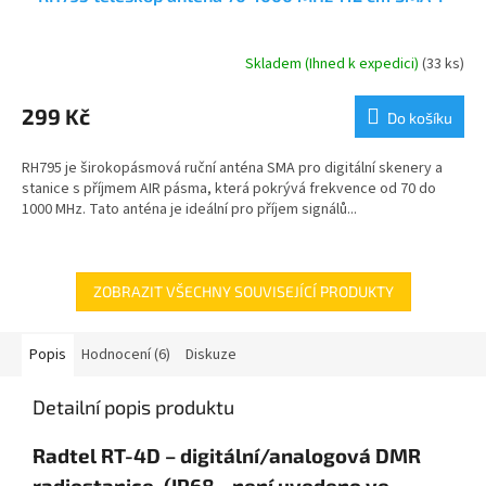
Skladem (Ihned k expedici)
(33 ks)
Průměrné
hodnocení
produktu
299 Kč
Do košíku
je
5,0
RH795 je širokopásmová ruční anténa SMA pro digitální skenery a
z
stanice s příjmem AIR pásma, která pokrývá frekvence od 70 do
5
1000 MHz. Tato anténa je ideální pro příjem signálů...
hvězdiček.
ZOBRAZIT VŠECHNY SOUVISEJÍCÍ PRODUKTY
Popis
Hodnocení (6)
Diskuze
Detailní popis produktu
Radtel RT-4D – digitální/analogová DMR
radiostanice, (IP68 - není uvedeno ve