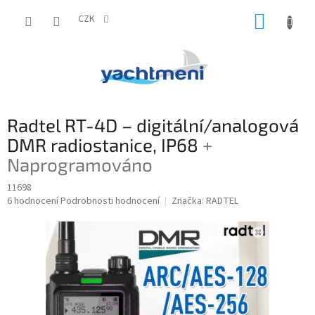
Přejít
NÁKUP
na
CZK
obsah
KOŠÍK
Radtel RT-4D – digitální/analogová
DMR radiostanice, IP68
+
Naprogramováno
11698
Průměrné
6 hodnocení
Podrobnosti hodnocení
Značka:
RADTEL
hodnocení
produktu
je
4,8
z
5
hvězdiček.