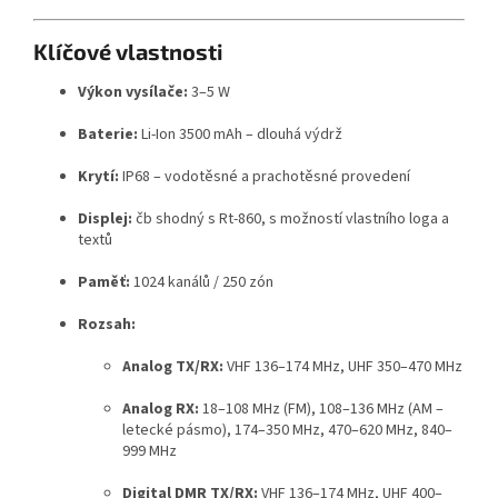
Klíčové vlastnosti
Výkon vysílače:
3–5 W
Baterie:
Li-Ion 3500 mAh – dlouhá výdrž
Krytí:
IP68 – vodotěsné a prachotěsné provedení
Displej:
čb shodný s Rt-860, s možností vlastního loga a
textů
Paměť:
1024 kanálů / 250 zón
Rozsah:
Analog TX/RX:
VHF 136–174 MHz, UHF 350–470 MHz
Analog RX:
18–108 MHz (FM), 108–136 MHz (AM –
letecké pásmo), 174–350 MHz, 470–620 MHz, 840–
999 MHz
Digital DMR TX/RX:
VHF 136–174 MHz, UHF 400–