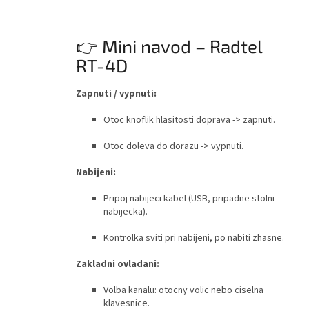
👉 Mini navod – Radtel
RT-4D
Zapnuti / vypnuti:
Otoc knoflik hlasitosti doprava -> zapnuti.
Otoc doleva do dorazu -> vypnuti.
Nabijeni:
Pripoj nabijeci kabel (USB, pripadne stolni
nabijecka).
Kontrolka sviti pri nabijeni, po nabiti zhasne.
Zakladni ovladani:
Volba kanalu: otocny volic nebo ciselna
klavesnice.