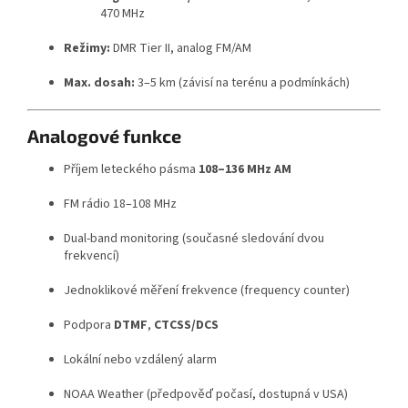
470 MHz
Režimy:
DMR Tier II, analog FM/AM
Max. dosah:
3–5 km (závisí na terénu a podmínkách)
Analogové funkce
Příjem leteckého pásma
108–136 MHz AM
FM rádio 18–108 MHz
Dual-band monitoring (současné sledování dvou
frekvencí)
Jednoklikové měření frekvence (frequency counter)
Podpora
DTMF
,
CTCSS/DCS
Lokální nebo vzdálený alarm
NOAA Weather (předpověď počasí, dostupná v USA)