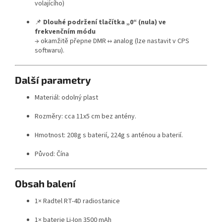
volajícího)
📌
Dlouhé podržení tlačítka „0“ (nula) ve
frekvenčním módu
→ okamžitě přepne DMR ↔ analog (lze nastavit v CPS
softwaru).
Další parametry
Materiál: odolný plast
Rozměry: cca 11x5 cm bez antény.
Hmotnost: 208g s baterií, 224g s anténou a baterií.
Původ: Čína
Obsah balení
1× Radtel RT-4D radiostanice
1× baterie Li-Ion 3500 mAh