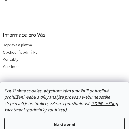
Informace pro Vás
Doprava a platba
Obchodní podmínky
Kontakty
Yachtmeni
Zboží.cz
Heureka.cz
Yachtmeni
ComGate Payments, a.s.
Používáme cookies, abychom Vám umožnili pohodlné
prohlížení webu a díky analýze provozu webu neustále
zlepšovali jeho funkce, výkon a použitelnost.
GDPR - eShop
Yachtmeni (podmínky souhlasu)
Nastavení
Vytvořil Shoptet