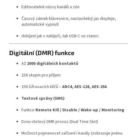
Editovatelné názvy kanálů a zón
Časový zámek klávesnice, nastavitelný jas displeje,
automatické vypnutí
dobíjení jak v nabíječi, tak USB-C ve stanici
Digitální (DMR) funkce
Až
2000 digitálních kontaktů
256 skupin pro příjem
256 šifrovacích klíčů –
ARC4, AES-128, AES-256
Textové zprávy (SMS)
Funkce
Remote Kill / Disable / Wake-up / Monitoring
Dvou-slotový DMR provoz (Dual Time Slot)
Možnost pojmenovat zařízení i kanály (zobrazuje jméno