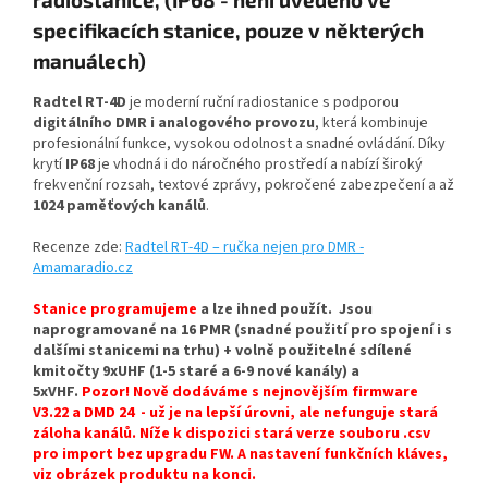
specifikacích stanice, pouze v některých
manuálech)
Radtel RT-4D
je moderní ruční radiostanice s podporou
digitálního DMR i analogového provozu
, která kombinuje
profesionální funkce, vysokou odolnost a snadné ovládání. Díky
krytí
IP68
je vhodná i do náročného prostředí a nabízí široký
frekvenční rozsah, textové zprávy, pokročené zabezpečení a až
1024 paměťových kanálů
.
Recenze zde:
Radtel RT-4D – ručka nejen pro DMR -
Amamaradio.cz
Stanice programujeme
a lze ihned použít. Jsou
naprogramované na 16 PMR (snadné použití pro spojení i s
dalšími stanicemi na trhu) + volně použitelné sdílené
kmitočty 9xUHF (1-5 staré a 6-9 nové kanály) a
5xVHF.
Pozor! Nově dodáváme s nejnovějším f
irmware
V3.22 a DMD 24 - už je na lepší úrovni, ale nefunguje stará
záloha kanálů. Níže k dispozici stará verze souboru .csv
pro import bez upgradu FW. A nastavení funkčních kláves,
viz obrázek produktu na konci.