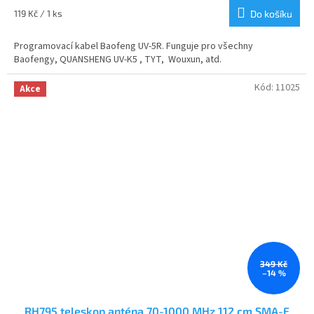
je
Měrná
119 Kč / 1 ks
Do košíku
4,8
cena:
z
Programovací kabel Baofeng UV-5R. Funguje pro všechny
5
Baofengy, QUANSHENG UV-K5 , TYT, Wouxun, atd.
hvězdiček.
Kód:
11025
Akce
349 Kč
–14 %
RH795 teleskop anténa 70-1000 MHz 112 cm SMA-F