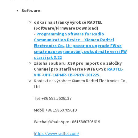
Software:
odkaz na stránky výrobce RADTEL
(Software/Firmware Download)
-
Programming Software for Radio
Communication Device – Xiamen Radtel
Electronics Co.,Lt -pozor po upgrade FW se
smaže naprogramování, pokud máte verzi FW
starší jak 3.22
záloha souboru .CSV pro import do záložky
Channel pro starší verze FW (a CPS):
RADTEL-
VHF-UHF-16PMR-CB-PREV-101225
Kontakt na výrobce: Xiamen Radtel Electronics Co.,
Ltd
Tel: +86 592 5606137
Mobil: +86 15860705619
Wechat/WhatsApp: +8615860705619
https://www.radtel.com/