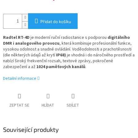
Přidat do košíku
Radtel RT-4D
je moderní ruční radiostanice s podporou
digitálního
DMR i analogového provozu
, která kombinuje profesionální funkce,
vysokou odolnost a snadné ovládání. Voděodolnosti a prachotěsnosti
(dle některých údajů až krytí
IP68)
je vhodná i do náročného prostředí a
nabízí široký frekvenční rozsah, textové zprávy, pokročené
zabezpečení a až
1024 paměťových kanálů
.
Detailní informace
ZEPTAT SE
HLÍDAT
SDÍLET
Související produkty