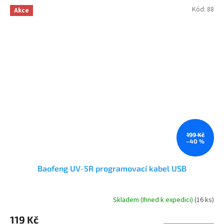
Kód:
88
Akce
199 Kč
–40 %
Baofeng UV-5R programovací kabel USB
Skladem (Ihned k expedici)
(16 ks)
Průměrné
hodnocení
119 Kč
produktu