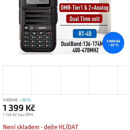
1 999 Kč
–30 %
1 999 Kč
–30 %
1 399 Kč
1 156 Kč bez DPH
Měrná
Není skladem - dejte HLÍDAT
cena: