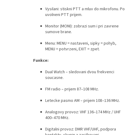
Vysilani: stiskni PTT a mluv do mikrofonu. Po
uvolneni PTT prijem.
Monitor (MONI): zobrazi sum i pri zavrene
sumove brane.
Menu: MENU = nastaveni, sipky = pohyb,
MENU = potvrzeni, EXIT = zpet.
Funkce:
Dual Watch – sledovani dvou frekvenci
soucasne.
FM radio – prijem 87–108 MHz.
Letecke pasmo AM – prijem 108–136 MHz.
Analogovy provoz: VHF 136–174 MHz / UHF
400–470 MHz.
Digitalni provoz: DMR VHF/UHF, podpora
kontaktu, skupin a zasifrovani.