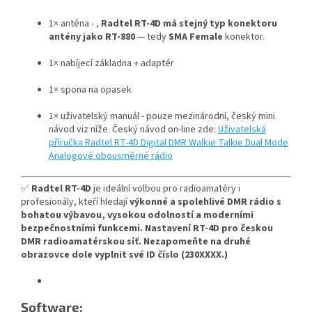
1× anténa - ,
Radtel RT-4D má stejný typ konektoru
antény jako RT-880
— tedy
SMA Female
konektor.
1× nabíjecí základna + adaptér
1× spona na opasek
1× uživatelský manuál - pouze mezinárodní, český mini
návod viz níže. Český návod on-line zde:
Uživatelská
příručka Radtel RT-4D Digital DMR Walkie Talkie Dual Mode
Analogové obousměrné rádio
✅
Radtel RT-4D
je ideální volbou pro radioamatéry i
profesionály, kteří hledají
výkonné a spolehlivé DMR rádio s
bohatou výbavou, vysokou odolností a moderními
bezpečnostními funkcemi.
Nastavení RT-4D pro českou
DMR radioamatérskou síť. Nezapomeňte na druhé
obrazovce dole vyplnit své ID číslo (230XXXX.)
Software: