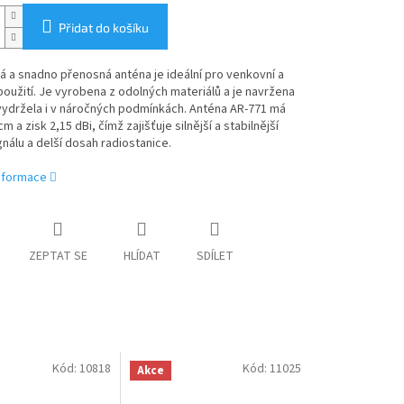
Přidat do košíku
á a snadno přenosná anténa je ideální pro venkovní a
oužití. Je vyrobena z odolných materiálů a je navržena
vydržela i v náročných podmínkách. Anténa AR-771 má
m a zisk 2,15 dBi, čímž zajišťuje silnější a stabilnější
gnálu a delší dosah radiostanice.
informace
ZEPTAT SE
HLÍDAT
SDÍLET
Kód:
10818
Kód:
11025
Akce