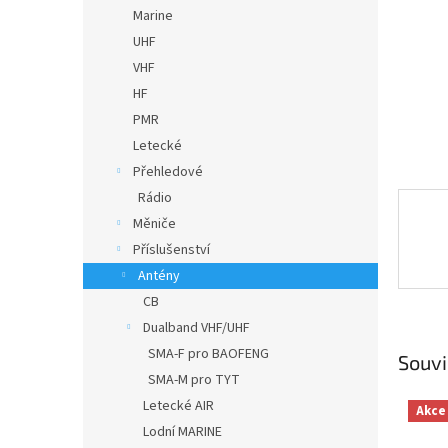
n
Marine
e
UHF
l
VHF
HF
PMR
Letecké
Přehledové
Rádio
Měniče
Příslušenství
Antény
CB
Dualband VHF/UHF
SMA-F pro BAOFENG
Souvi
SMA-M pro TYT
Letecké AIR
Akce
Lodní MARINE