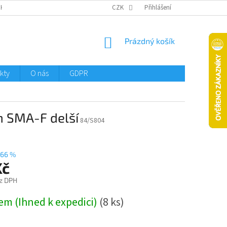
CHTMENI
CZK
Přihlášení
NÁKUPNÍ
Prázdný košík
KOŠÍK
kty
O nás
GDPR
m SMA-F delší
84/S804
66 %
Kč
z DPH
em (Ihned k expedici)
(8 ks)