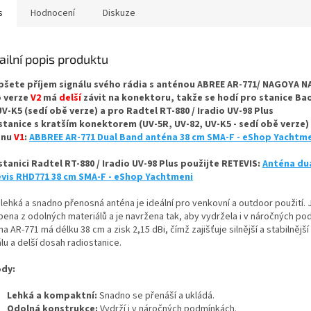
s
Hodnocení
Diskuze
ailní popis produktu
pšete příjem signálu svého rádia s anténou ABREE AR-771/ NAGOYA N
 verze
V2
má
delší
závit na konektoru, takže se hodí pro stanice Ba
UV-K5 (sedí obě verze) a pro Radtel RT-880 / Iradio UV-98 Plus
stanice s kratším konektorem (UV-5R, UV-82, UV-K5 - sedí obě verze)
énu
V1
:
ABBREE AR-771 Dual Band anténa 38 cm SMA-F - eShop Yachtm
stanici Radtel RT-880 / Iradio UV-98 Plus použijte RETEVIS:
Anténa du
vis RHD771 38 cm SMA-F - eShop Yachtmeni
 lehká a snadno přenosná anténa je ideální pro venkovní a outdoor použití. 
bena z odolných materiálů a je navržena tak, aby vydržela i v náročných po
a AR-771 má délku 38 cm a zisk 2,15 dBi, čímž zajišťuje silnější a stabilnější
lu a delší dosah radiostanice.
dy:
Lehká a kompaktní:
Snadno se přenáší a ukládá.
Odolná konstrukce:
Vydrží i v náročných podmínkách.