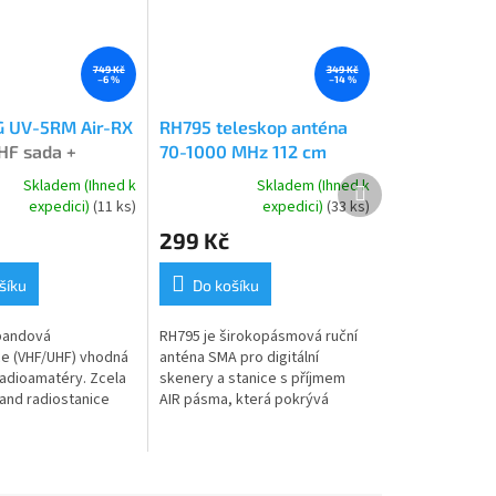
749 Kč
349 Kč
–6 %
–14 %
 UV-5RM Air-RX
RH795 teleskop anténa
HF sada +
70-1000 MHz 112 cm
amováno
SMA-F
Další
Skladem (Ihned k
Skladem (Ihned k
Průměrné
produkt
expedici)
(11 ks)
expedici)
(33 ks)
hodnocení
299 Kč
produktu
je
5,0
šíku
Do košíku
z
5
bandová
RH795 je širokopásmová ruční
hvězdiček.
ce (VHF/UHF) vhodná
anténa SMA pro digitální
radioamatéry. Zcela
skenery a stanice s příjmem
and radiostanice
AIR pásma, která pokrývá
řepracovaný model
frekvence od 70 do 1000 MHz.
R RX. Výkon až 8W.
Tato anténa je ideální pro
-5RM...
příjem signálů...