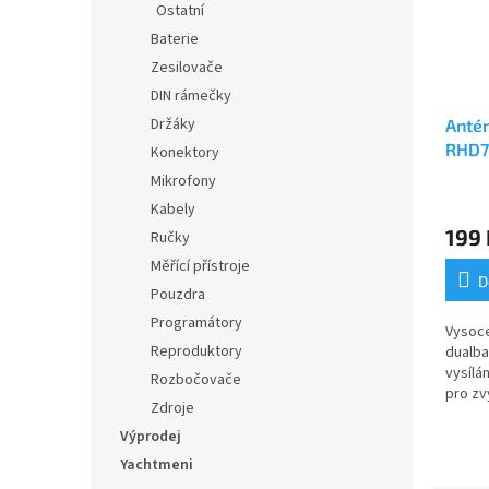
Ostatní
Baterie
Zesilovače
DIN rámečky
Držáky
Antén
RHD7
Konektory
Mikrofony
Průmě
Kabely
hodno
199 
Ručky
produ
je
Měřící přístroje
5,0
D
Pouzdra
z
5
Programátory
Vysoc
hvězdi
Reproduktory
dualba
vysílá
Rozbočovače
pro zv
Zdroje
anténa
Vyrob
Výprodej
plastu..
Yachtmeni