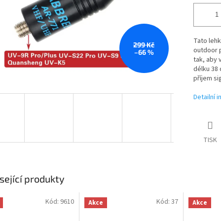
Tato lehk
299 Kč
outdoor p
–66 %
tak, aby 
délku 38 c
příjem si
Detailní 
TISK
sející produkty
Kód:
9610
Kód:
37
Akce
Akce