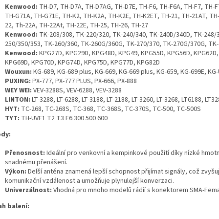
Kenwood:
TH-D7, TH-D7A, TH-D7AG, TH-D7E, TH-F6, TH-F6A, TH-F7, TH-F
TH-G71A, TH-G71E, TH-K2, TH-K2A, TH-K2E, TH-K2ET, TH-21, TH-21AT, TH
22, Th-22A, TH-22At, TH-22E, TH-25, TH-26, TH-27
Kenwood:
TK-208/308, TK-220/320, TK-240/340, TK-240D/340D, TK-248/3
250/350/353, TK-260/360, TK-260G/360G, TK-270/370, TK-270G/370G, TK
Kenwood:
KPG27D, KPG29D, KPG48D, KPG49, KPG55D, KPG56D, KPG62D,
KPG69D, KPG70D, KPG74D, KPG75D, KPG77D, KPG82D
Wouxun:
KG-689, KG-689 plus, KG-669, KG-669 plus, KG-659, KG-699E, KG
PUXING:
PX-777, PX-777 PLUS, PX-666, PX-888
WEY WEI:
VEV-3288S, VEV-6288, VEV-3288
LINTON:
LT-3288, LT-6288, LT-3188, LT-2188, LT-3260, LT-3268, LT6188, LT3
HYT:
TC-268, TC-268S, TC-368, TC-368S, TC-370S, TC-500, TC-500S
TYT:
TH-UVF1 T2 T3 F6 300 500 600
dy:
Přenosnost:
Ideální pro venkovní a kempinkové použití díky nízké hmotn
snadnému přenášení.
Výkon:
Delší anténa znamená lepší schopnost přijímat signály, což zvyšu
komunikační vzdálenost a umožňuje plynulejší konverzaci.
Univerzálnost:
Vhodná pro mnoho modelů rádií s konektorem SMA-Fema
h balení: