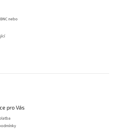
, BNC nebo
ící
ce pro Vás
platba
podmínky