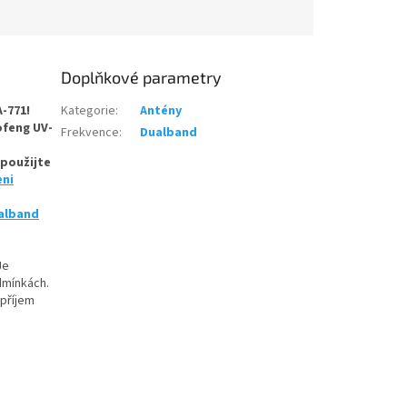
Doplňkové parametry
A-771!
Kategorie
:
Antény
ofeng UV-
Frekvence
:
Dualband
 použijte
eni
alband
Je
dmínkách.
 příjem