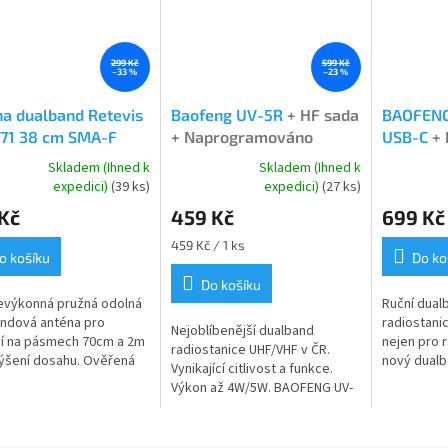
299 Kč
599 Kč
–33 %
–23 %
a dualband Retevis
Baofeng UV-5R
+ HF sada
BAOFENG
71 38 cm SMA-F
+ Naprogramováno
USB-C
+ 
Naprogr
Skladem (Ihned k
Skladem (Ihned k
rné
Průměrné
Průměrné
expedici)
(39 ks)
expedici)
(27 ks)
cení
hodnocení
hodnocení
Kč
459 Kč
699 Kč
ktu
produktu
produktu
je
je
Měrná
459 Kč / 1 ks
4,7
4,8
o košíku
Do ko
cena:
z
z
Do košíku
5
5
evýkonná pružná odolná
Ruční dual
ček.
hvězdiček.
hvězdiček.
ndová anténa pro
radiostani
Nejoblíbenější dualband
ní na pásmech 70cm a 2m
nejen pro 
radiostanice UHF/VHF v ČR.
ýšení dosahu. Ověřená
nový dualb
Vynikající citlivost a funkce.
 i pro PMR pásmo.
UHF/VHF P
Výkon až 4W/5W. BAOFENG UV-
eno z odolného ABS
vybaven AI
5R dualband VHF/UHF - poslední
 S...
BAOFENG UV
verze + HF sada +
naprogramovány PMR...