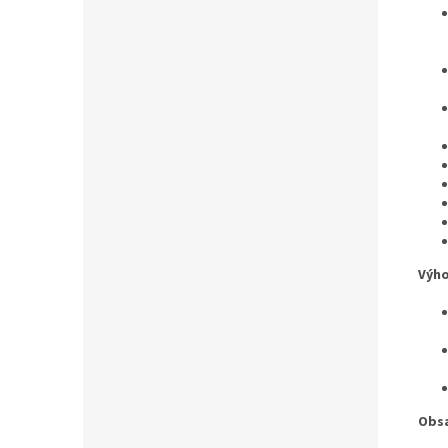
Výho
Obsa