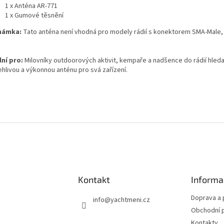
1 x Anténa AR-771
1 x Gumové těsnění
námka:
Tato anténa není vhodná pro modely rádií s konektorem SMA-Male
lní pro:
Milovníky outdoorových aktivit, kempaře a nadšence do rádií hledaj
ehlivou a výkonnou anténu pro svá zařízení.
Kontakt
Informa
Doprava a 
info
@
yachtmeni.cz
Obchodní 
Kontakty