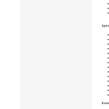
Spec
Komp