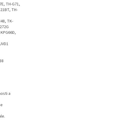
7E, TH-G71,
-21BT, TH-
48, TK-
-272G
 KPG66D,
-UVD1
288
osti a
je
le.