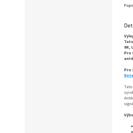
Popi
Det
Vyle
Tato
9R, 
Pro 
ant
Pro 
Rete
Tato
vyro
Antén
signá
Výho