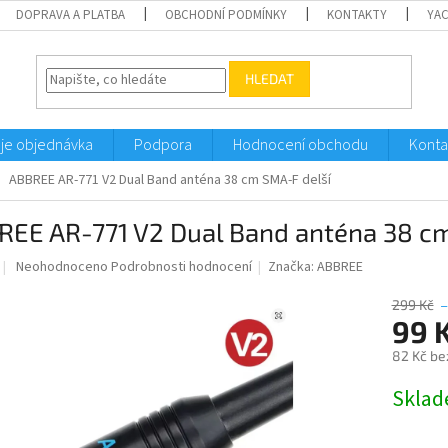
DOPRAVA A PLATBA
OBCHODNÍ PODMÍNKY
KONTAKTY
YA
HLEDAT
je objednávka
Podpora
Hodnocení obchodu
Konta
ABBREE AR-771 V2 Dual Band anténa 38 cm SMA-F delší
REE AR-771 V2 Dual Band anténa 38 c
Průměrné
Neohodnoceno
Podrobnosti hodnocení
Značka:
ABBREE
hodnocení
produktu
299 Kč
–
je
99 
0,0
82 Kč be
z
5
Měrná
Sklad
hvězdiček.
cena: