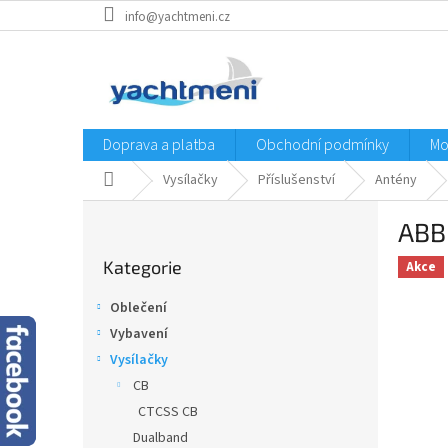
Přejít
info@yachtmeni.cz
na
obsah
Doprava a platba
Obchodní podmínky
Mo
Domů
Vysílačky
Příslušenství
Antény
P
ABB
o
Přeskočit
s
Kategorie
kategorie
Akce
t
r
Oblečení
a
Vybavení
n
Vysílačky
n
í
CB
p
CTCSS CB
a
Dualband