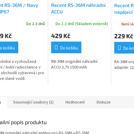
nt RS-36M / Navy
Recent RS-36M náhradní
Recent R
IP67
ACCU
napájecí
Do 2-3 dnů
Do 1-2 dnů (Skladem externě)
Není s
rné
cení
9 Kč
429 Kč
229 Kč
ktu
o košíku
Do košíku
Do ko
odolná a vyzkoušená
RB-36M originální náhradní
RA-36M orig
ček.
í / lodní radiostanice v
ACCU 3,7V 1500 mAh
adaptér 22
 obchodě vybavená i pro
ve slané vodě.
sná radiostanice
dá směrnici R-TTE
05 i standardu...
s
Související soubory (1)
Hodnocení
Diskuze
ailní popis produktu
6M originální nahradní anténa pro RS-36M a RS-35M.