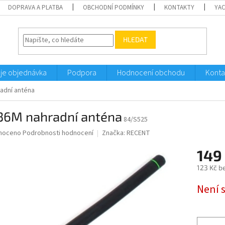
DOPRAVA A PLATBA
OBCHODNÍ PODMÍNKY
KONTAKTY
YA
HLEDAT
je objednávka
Podpora
Hodnocení obchodu
Konta
adní anténa
36M nahradní anténa
84/S525
né
noceno
Podrobnosti hodnocení
Značka:
RECENT
ní
149
u
123 Kč b
Měrná
Není 
cena:
ek.