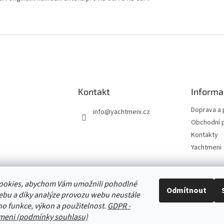
Kontakt
Informa
Doprava a 
info
@
yachtmeni.cz
Obchodní 
Kontakty
Yachtmeni
ookies, abychom Vám umožnili pohodlné
Zboží.cz
Heureka.cz
Yachtmeni
ComGate Payments, a.s.
Odmítnout
ebu a díky analýze provozu webu neustále
eho funkce, výkon a použitelnost.
GDPR -
meni (podmínky souhlasu)