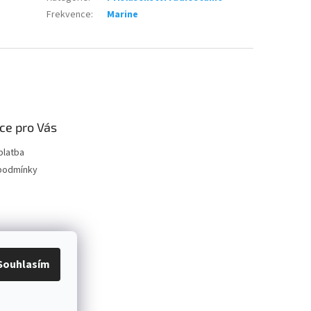
Frekvence
:
Marine
ce pro Vás
platba
podmínky
Souhlasím