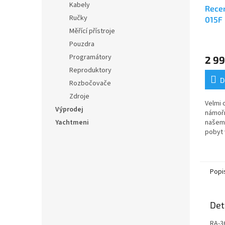
Kabely
Rece
Ručky
015F 
Měřící přístroje
Průmě
Pouzdra
hodno
Programátory
2 99
produ
je
Reproduktory
5,0
D
Rozbočovače
z
Zdroje
5
Velmi 
hvězdi
Výprodej
námořn
Yachtmeni
našem
pobyt 
Vodotě
odpoví
CE/99/
Popi
Det
RA-3