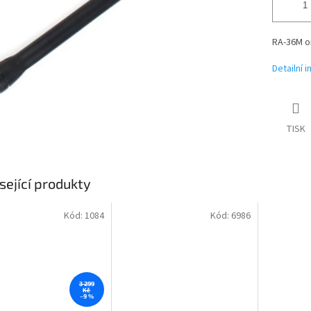
RA-36M or
Detailní 
TISK
sející produkty
Kód:
1084
Kód:
6986
3 299
Kč
–9 %