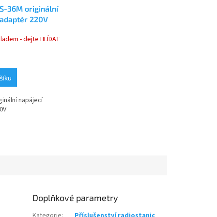
S-36M originální
 adaptér 220V
kladem - dejte HLÍDAT
šíku
inální napájecí
0V
Doplňkové parametry
Kategorie
:
Příslušenství radiostanic