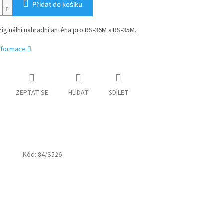
Přidat do košíku
iginální nahradní anténa pro RS-36M a RS-35M.
informace
ZEPTAT SE
HLÍDAT
SDÍLET
Kód:
84/S526