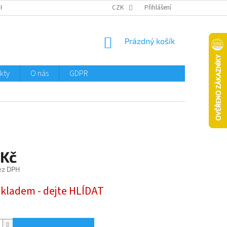
CHTMENI
CZK
Přihlášení
NÁKUPNÍ
Prázdný košík
KOŠÍK
kty
O nás
GDPR
 Kč
ez DPH
skladem - dejte HLÍDAT