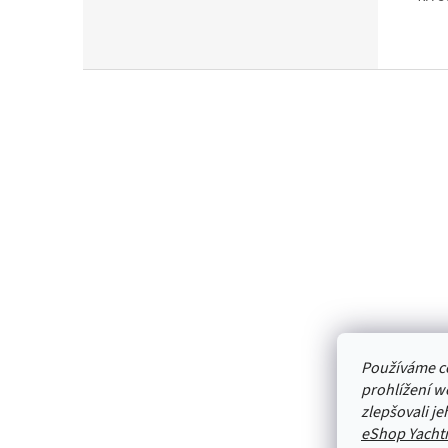
Z
á
p
a
t
í
Používáme c
prohlížení w
zlepšovali j
eShop Yacht