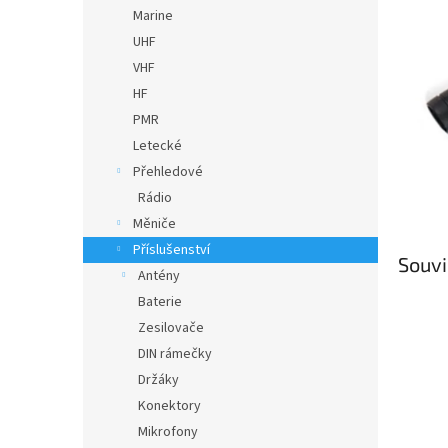
n
Marine
e
UHF
l
VHF
HF
PMR
Letecké
Přehledové
Rádio
Měniče
Příslušenství
Souvi
Antény
Baterie
Zesilovače
DIN rámečky
Držáky
Konektory
Mikrofony