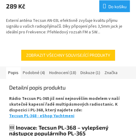
produktu
289 Kč
Do košíku
je
5,0
Externí anténa Tecsun AN-03L efektivně zvyšuje kvalitu příjmu
z
signálu u vašich radiopřijímačů. Díky připojení přes 3,5mm jack je
5
ideální pro Frekvence: Přehledový rozsah FM a SW...
hvězdiček.
ZOBRAZIT VŠECHNY SOUVISEJÍCÍ PRODUKTY
Popis
Podobné (4)
Hodnocení (18)
Diskuze (1)
Značka
Detailní popis produktu
Rádio Tecsun PL-365 již není nejnověším modelem v naší
skutečně kapesní řadě multipásmových radiostanic. K
dispozici i PL-368, který najdete zde:
Tecsun PL-368 - eShop Yachtmeni
🆕
Inovace: Tecsun PL-368 – vylepšený
nástupce populárního PL-365