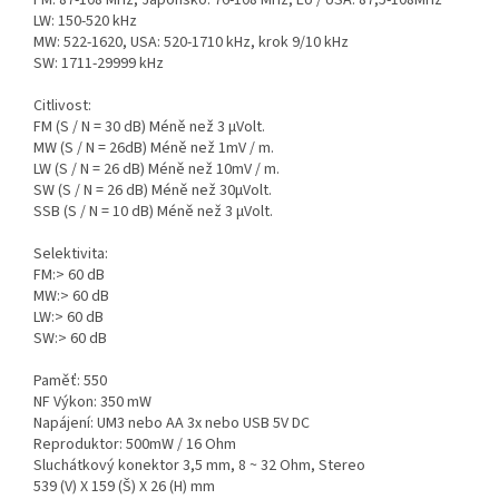
FM: 87-108 MHz, Japonsko: 76-108 MHz, EU / USA: 87,5-108MHz
LW: 150-520 kHz
MW: 522-1620, USA: 520-1710 kHz, krok 9/10 kHz
SW: 1711-29999 kHz
Citlivost:
FM (S / N = 30 dB) Méně než 3 µVolt.
MW (S / N = 26dB) Méně než 1mV / m.
LW (S / N = 26 dB) Méně než 10mV / m.
SW (S / N = 26 dB) Méně než 30µVolt.
SSB (S / N = 10 dB) Méně než 3 µVolt.
Selektivita:
FM:> 60 dB
MW:> 60 dB
LW:> 60 dB
SW:> 60 dB
Paměť: 550
NF Výkon: 350 mW
Napájení: UM3 nebo AA 3x nebo USB 5V DC
Reproduktor: 500mW / 16 Ohm
Sluchátkový konektor 3,5 mm, 8 ~ 32 Ohm, Stereo
539 (V) X 159 (Š) X 26 (H) mm