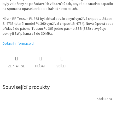
byly založeny na požadavcích zákazníků tak, aby rádio snadno zapadlo
na sponu na opasek nebo do kalhot nebo batohu.
Návrh RF Tecsun PL-365 byl aktualizován a nyní využívá chipsetu SiLabs
Si 4735 (starší model PL-360 využíval chipset Si 4734). Nová čipová sada
přidává do pásma Tecsun PL-365 jedno pásmo SSB (SSB) a zvyšuje
pokrytí SW pásma až do 30 MHz.
Detailní informace
ZEPTAT SE
HLÍDAT
SDÍLET
Související produkty
Kód:
8274