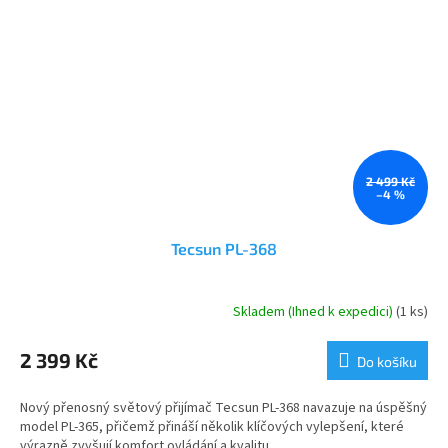
2 499 Kč
–4 %
Tecsun PL-368
Skladem (Ihned k expedici)
(1 ks)
Průměrné
hodnocení
produktu
2 399 Kč
Do košíku
je
5,0
Nový přenosný světový přijímač Tecsun PL-368 navazuje na úspěšný
z
model PL-365, přičemž přináší několik klíčových vylepšení, které
5
výrazně zvyšují komfort ovládání a kvalitu...
hvězdiček.