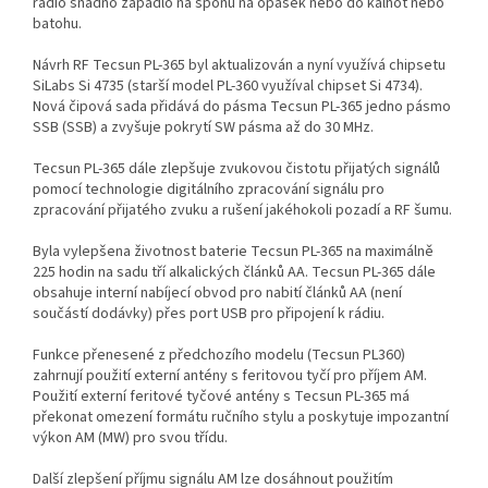
rádio snadno zapadlo na sponu na opasek nebo do kalhot nebo
batohu.
Návrh RF Tecsun PL-365 byl aktualizován a nyní využívá chipsetu
SiLabs Si 4735 (starší model PL-360 využíval chipset Si 4734).
Nová čipová sada přidává do pásma Tecsun PL-365 jedno pásmo
SSB (SSB) a zvyšuje pokrytí SW pásma až do 30 MHz.
Tecsun PL-365 dále zlepšuje zvukovou čistotu přijatých signálů
pomocí technologie digitálního zpracování signálu pro
zpracování přijatého zvuku a rušení jakéhokoli pozadí a RF šumu.
Byla vylepšena životnost baterie Tecsun PL-365 na maximálně
225 hodin na sadu tří alkalických článků AA. Tecsun PL-365 dále
obsahuje interní nabíjecí obvod pro nabití článků AA (není
součástí dodávky) přes port USB pro připojení k rádiu.
Funkce přenesené z předchozího modelu (Tecsun PL360)
zahrnují použití externí antény s feritovou tyčí pro příjem AM.
Použití externí feritové tyčové antény s Tecsun PL-365 má
překonat omezení formátu ručního stylu a poskytuje impozantní
výkon AM (MW) pro svou třídu.
Další zlepšení příjmu signálu AM lze dosáhnout použitím