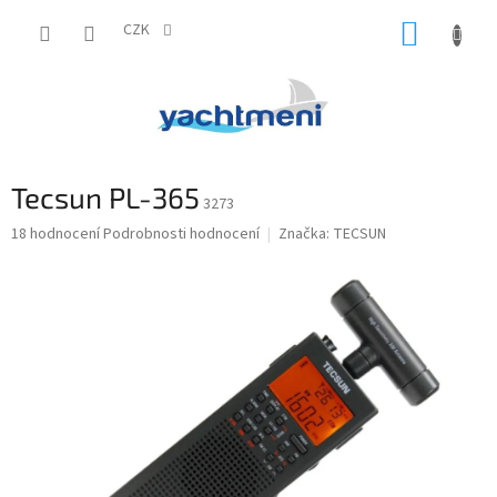
Přejít
NÁKUP
na
CZK
obsah
KOŠÍK
Tecsun PL-365
3273
Průměrné
18 hodnocení
Podrobnosti hodnocení
Značka:
TECSUN
hodnocení
produktu
je
5,0
z
5
hvězdiček.