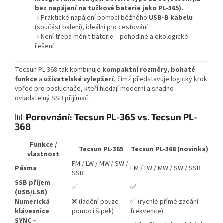
bez napájení na tužkové baterie jako PL-365).
→ Praktické napájení pomocí běžného
USB-B kabelu
(součást balení), ideální pro cestování
→ Není třeba měnit baterie – pohodlné a ekologické
řešení
Tecsun PL-368 tak kombinuje
kompaktní rozměry
,
bohaté
funkce
a
uživatelské vylepšení
, čímž představuje logický krok
vpřed pro posluchače, kteří hledají moderní a snadno
ovladatelný SSB přijímač.
📊
Porovnání: Tecsun PL-365 vs. Tecsun PL-
368
Funkce /
Tecsun PL-365
Tecsun PL-368 (novinka)
vlastnost
FM / LW / MW / SW /
Pásma
FM / LW / MW / SW / SSB
SSB
SSB příjem
✅
✅
(USB/LSB)
Numerická
❌ (ladění pouze
✅ (rychlé přímé zadání
klávesnice
pomocí šipek)
frekvence)
SYNC –