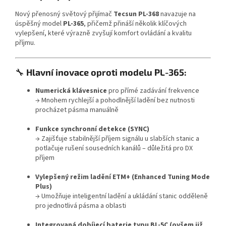
Nový přenosný světový přijímač
Tecsun PL-368
navazuje na
úspěšný model
PL-365
, přičemž přináší několik klíčových
vylepšení, které výrazně zvyšují komfort ovládání a kvalitu
příjmu.
🔧
Hlavní inovace oproti modelu PL-365:
Numerická klávesnice
pro přímé zadávání frekvence
→ Mnohem rychlejší a pohodlnější ladění bez nutnosti
procházet pásma manuálně
Funkce synchronní detekce (SYNC)
→ Zajišťuje stabilnější příjem signálu u slabších stanic a
potlačuje rušení sousedních kanálů – důležitá pro DX
příjem
Vylepšený režim ladění ETM+ (Enhanced Tuning Mode
Plus)
→ Umožňuje inteligentní ladění a ukládání stanic odděleně
pro jednotlivá pásma a oblasti
Integrovaná dobíjecí baterie typu BL-5C (ovšem již