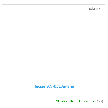
Kód:
8280
Tecsun AN-03L Anténa
Skladem (Ihned k expedici)
(2 ks)
Průměrné
hodnocení