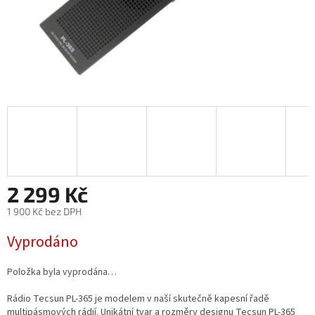
2 299 Kč
1 900 Kč bez DPH
Měrná
Vyprodáno
cena:
Položka byla vyprodána…
Rádio Tecsun PL-365 je modelem v naší skutečně kapesní řadě
multipásmových rádií. Unikátní tvar a rozměry designu Tecsun PL-365