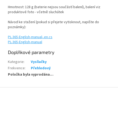
Hmotnost: 128 g (baterie nejsou součástí balení), balení viz
produktové foto - včetně sluchátek
Návod ke stažení (pokud si přejete vytisknout, napište do
poznámky):
PL-365-English-manual-.en.cs
PL-365-English-manual
Doplňkové parametry
Kategorie
:
Vysílačky
Frekvence
:
Přehledový
Položka byla vyprodána…
Z
á
p
a
t