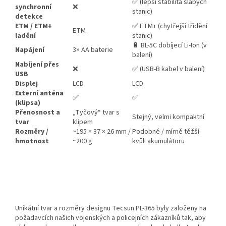
✅ (lepší stabilita slabých
synchronní
❌
stanic)
detekce
ETM / ETM+
✅ ETM+ (chytřejší třídění
ETM
ladění
stanic)
🔋 BL-5C dobíjecí Li-Ion (v
Napájení
3× AA baterie
balení)
Nabíjení přes
❌
✅ (USB-B kabel v balení)
USB
Displej
LCD
LCD
Externí anténa
✅
✅
(klipsa)
Přenosnost a
„Tyčový“ tvar s
Stejný, velmi kompaktní
tvar
klipem
Rozměry /
~195 × 37 × 26 mm /
Podobné / mírně těžší
hmotnost
~200 g
kvůli akumulátoru
Unikátní tvar a rozměry designu Tecsun PL-365 byly založeny na
požadavcích našich vojenských a policejních zákazníků tak, aby