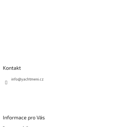
í
Kontakt
info
@
yachtmeni.cz
Informace pro Vás