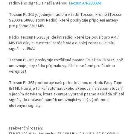
rádiového signálu s naší anténou
Tecsun AN-200 AM
.
Tecsun PL-365 je jediným rádiem v řadě Tecsun, kromě (Tecsun
S2000 a S8800 stolní Radio), které poskytuje připojení antény
pro pásmo AM / MW.
Rádio Tecsun PL-365 je ideální rádio, které lze použít pro AM /
MW EMI díky své externí anténě AM a displej zobrazující sílu
signálu v dBuV.
Tecsun PL-365 poskytuje rozšířené pásmo FM až na 76 MHz, což
umožňuje, aby rádio přijímalo vysílání neurčené pro širokou
veřejnost.
Tecsun PL-365 podporuje naši patentovanou metodu Easy Tune
(ETM), která je funkcí automatického skenování a zapamatování
s jedním dotykem, která skenuje vybrané pásmo a ukládá přijaté
signály do dočasné paměti umožňující rychlý výběr mezi
uloženými signály.
Frekvenční rozsah: