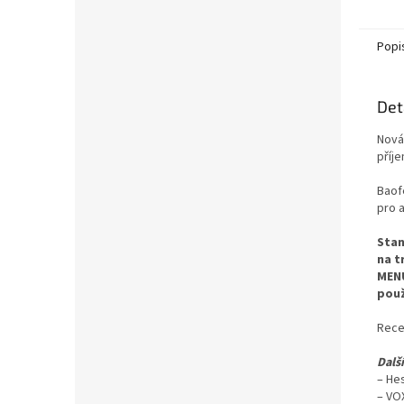
Popi
Det
Nová
příje
Baof
pro 
Stan
na t
MENU
použ
Rece
Další
– He
– VOX