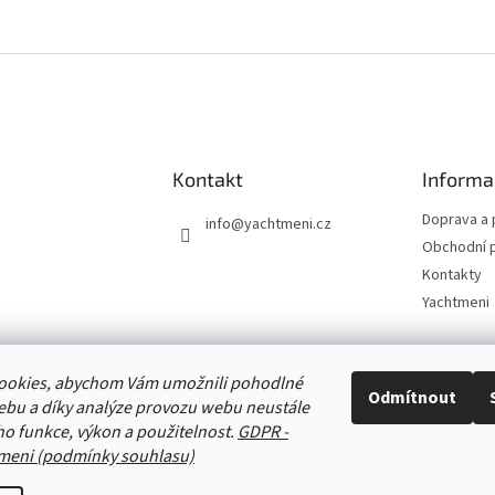
Kontakt
Informa
Doprava a 
info
@
yachtmeni.cz
Obchodní 
Kontakty
Yachtmeni
ookies, abychom Vám umožnili pohodlné
Zboží.cz
Heureka.cz
Yachtmeni
ComGate Payments, a.s.
Odmítnout
ebu a díky analýze provozu webu neustále
eho funkce, výkon a použitelnost.
GDPR -
meni (podmínky souhlasu)