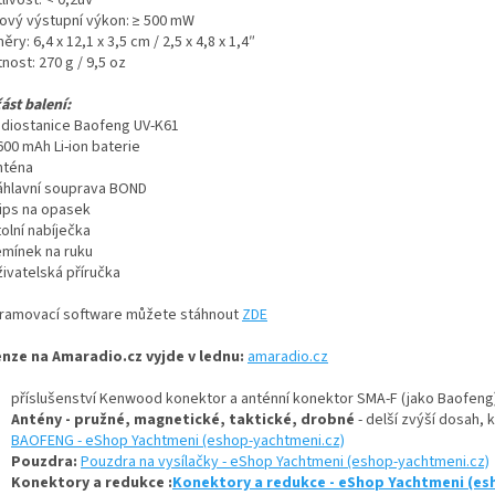
ový výstupní výkon: ≥ 500 mW
ry: 6,4 x 12,1 x 3,5 cm / 2,5 x 4,8 x 1,4″
ost: 270 g / 9,5 oz
ást balení:
radiostanice Baofeng UV-K61
600 mAh Li-ion baterie
nténa
náhlavní souprava BOND
lips na opasek
tolní nabíječka
emínek na ruku
živatelská příručka
ramovací software můžete stáhnout
ZDE
nze na Amaradio.cz vyjde v lednu:
amaradio.cz
příslušenství Kenwood konektor a anténní konektor SMA-F (jako Baofeng)
Antény - pružné, magnetické, taktické, drobné
- delší zvýší dosah, 
BAOFENG - eShop Yachtmeni (eshop-yachtmeni.cz)
Pouzdra:
Pouzdra na vysílačky - eShop Yachtmeni (eshop-yachtmeni.cz)
Konektory a redukce :
Konektory a redukce - eShop Yachtmeni (es