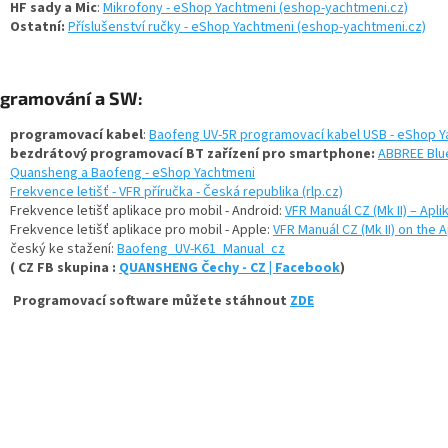
HF sady a Mic
:
Mikrofony - eShop Yachtmeni (eshop-yachtmeni.cz)
Ostatní:
Příslušenství ručky - eShop Yachtmeni (eshop-yachtmeni.cz)
gramování a SW:
programovací kabel
:
Baofeng UV-5R programovací kabel USB - eShop Y
bezdrátový programovací BT zařízení pro smartphone:
ABBREE Blu
Quansheng a Baofeng - eShop Yachtmeni
Frekvence letišť - VFR příručka - Česká republika (rlp.cz)
Frekvence letišť aplikace pro mobil - Android:
VFR Manuál CZ (Mk II) – Apl
Frekvence letišť aplikace pro mobil - Apple:
VFR Manuál CZ (Mk II) on the 
český ke stažení:
Baofeng_UV-K61_Manual_cz
(
CZ FB skupina :
QUANSHENG Čechy - CZ | Facebook
)
Programovací software můžete stáhnout
ZDE