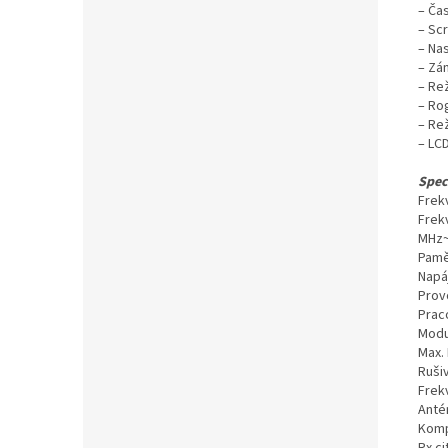
– Ča
– Sc
– Na
– Zá
– Re
– Ro
– Re
– LC
Spec
Frek
Frek
MHz~
Pamě
Napáj
Provo
Prac
Modu
Max.
Rušiv
Frekv
Anté
Komp
Rx ci