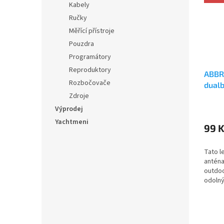
Kabely
Ručky
Měřící přístroje
Pouzdra
Programátory
Reproduktory
ABBR
Rozbočovače
dualb
antén
Zdroje
Průmě
cm S
Výprodej
hodno
Yachtmeni
produ
99 
je
5,0
Tato l
z
anténa
5
outdoo
hvězdi
odolný
navrže
nároč
Anténa.