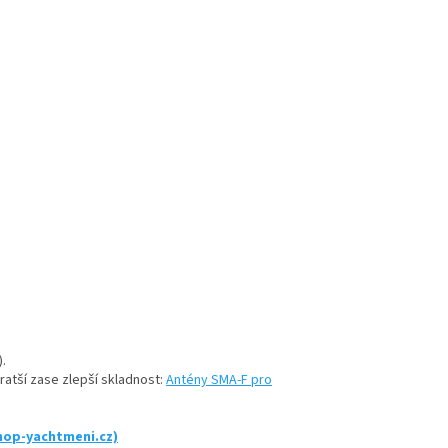
.
kratší zase zlepší skladnost:
Antény SMA-F pro
hop-yachtmeni.cz)