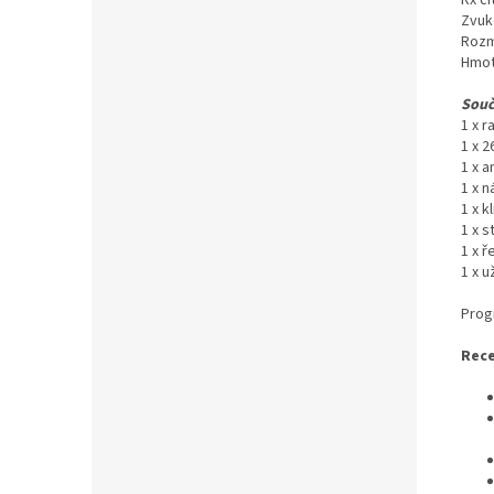
Zvuk
Rozmě
Hmotn
Souč
1 x 
1 x 2
1 x a
1 x 
1 x k
1 x s
1 x ř
1 x u
Prog
Rece