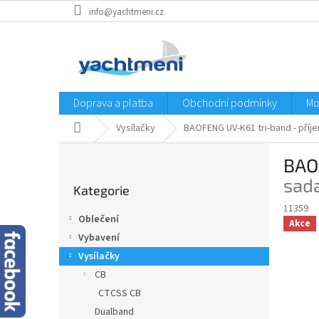
Přejít
info@yachtmeni.cz
na
obsah
Doprava a platba
Obchodní podmínky
Mo
Domů
Vysílačky
BAOFENG UV-K61 tri-band - příj
P
BAO
o
Přeskočit
s
sad
Kategorie
kategorie
t
11359
r
Oblečení
Akce
a
Vybavení
n
Vysílačky
n
í
CB
p
CTCSS CB
a
Dualband