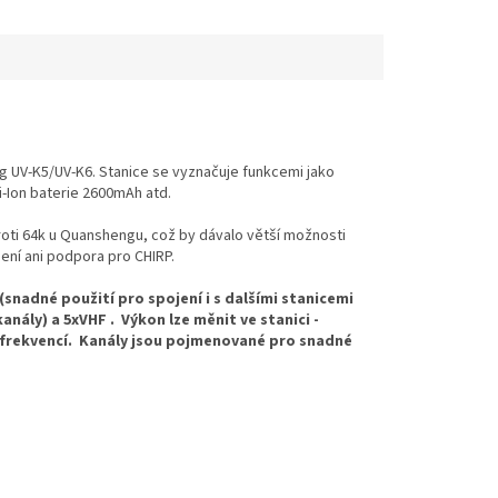
 UV-K5/UV-K6. Stanice se vyznačuje funkcemi jako
i-Ion baterie 2600mAh atd.
ti 64k u Quanshengu, což by dávalo větší možnosti
není ani podpora pro CHIRP.
snadné použití pro spojení i s dalšími stanicemi
anály) a 5xVHF . Výkon lze měnit ve stanici -
 frekvencí.
Kanály jsou pojmenované pro snadné