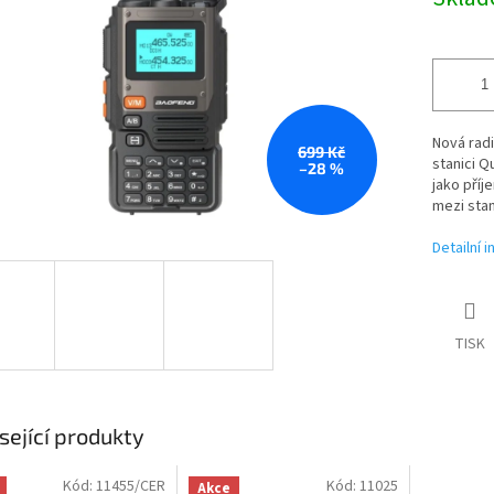
cena:
Nová rad
699 Kč
stanici 
–28 %
jako příj
mezi stan
Detailní 
TISK
sející produkty
Kód:
11455/CER
Kód:
11025
Akce