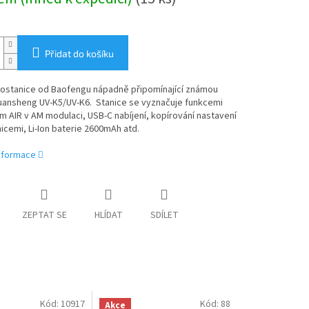
Přidat do košíku
iostanice od Baofengu nápadně připomínající známou
Quansheng UV-K5/UV-K6. Stanice se vyznačuje funkcemi
em AIR v AM modulaci, USB-C nabíjení, kopírování nastavení
icemi, Li-Ion baterie 2600mAh atd.
informace
ZEPTAT SE
HLÍDAT
SDÍLET
Kód:
10917
Kód:
88
Akce