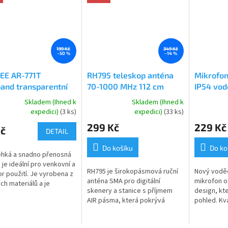
199 Kč
349 Kč
–50 %
–14 %
EE AR-771T
RH795 teleskop anténa
Mikrofo
and transparentní
70-1000 MHz 112 cm
IP54 vod
a transparentní 38
SMA-F
Skladem (Ihned k
Skladem (Ihned k
rné
Průměrné
Průměrné
MA-F
expedici)
(3 ks)
expedici)
(33 ks)
cení
hodnocení
hodnocení
299 Kč
229 Kč
ktu
produktu
produktu
Kč
DETAIL
je
je
5,0
5,0
Do košíku
Do ko
ehká a snadno přenosná
z
z
 je ideální pro venkovní a
5
5
RH795 je širokopásmová ruční
Nový voděo
r použití. Je vyrobena z
ček.
hvězdiček.
hvězdiček.
anténa SMA pro digitální
mikrofon o
ch materiálů a je
skenery a stanice s příjmem
design, kt
na tak, aby vydržela i v
AIR pásma, která pokrývá
pohled. Kv
ných podmínkách.
frekvence od 70 do 1000 MHz.
voděodoln
..
Tato anténa je ideální pro
designu, v