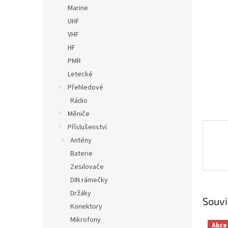
n
Marine
e
UHF
l
VHF
HF
PMR
Letecké
Přehledové
Rádio
Měniče
Příslušenství
Antény
Baterie
Zesilovače
DIN rámečky
Držáky
Souvi
Konektory
Mikrofony
Akce