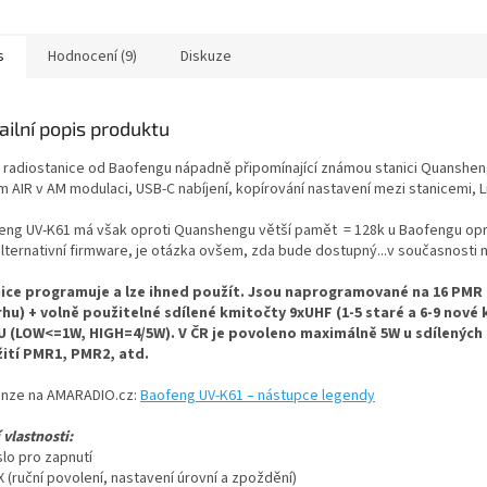
příjem signálů...
čistým a...
s
Hodnocení (9)
Diskuze
ailní popis produktu
 radiostanice od Baofengu nápadně připomínající známou stanici Quansheng
m AIR v AM modulaci, USB-C nabíjení, kopírování nastavení mezi stanicemi, L
eng UV-K61 má však oproti Quanshengu větší pamět = 128k u Baofengu opro
alternativní firmware, je otázka ovšem, zda bude dostupný...v současnosti 
ice programuje a lze ihned použít. Jsou naprogramované na 16 PMR (
rhu) + volně použitelné sdílené kmitočty 9xUHF (1-5 staré a 6-9 nové k
 (LOW<=1W, HIGH=4/5W). V ČR je povoleno maximálně 5W u sdílených
ití PMR1, PMR2, atd.
nze na AMARADIO.cz:
Baofeng UV-K61 – nástupce legendy
 vlastnosti:
slo pro zapnutí
 (ruční povolení, nastavení úrovní a zpoždění)