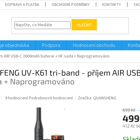
DOPRAVA A PLATBA
OBCHODNÍ PODMÍNKY
KONTAKTY
YA
HLEDAT
je objednávka
Podpora
Hodnocení obchodu
Konta
em AIR USB-C 2600mAh baterie
+ HF sada + Naprogramováno
FENG UV-K61 tri-band - příjem AIR U
a + Naprogramováno
Průměrné
9 hodnocení
Podrobnosti hodnocení
Značka:
QUANSHENG
hodnocení
produktu
699 Kč
je
499
4,3
412 Kč b
z
5
Měrná
Sklad
hvězdiček.