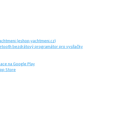
achtmeni (eshop-yachtmeni.cz)
etooth bezdrátový programátor pro vysílačky
ikace na Google Play
App Store