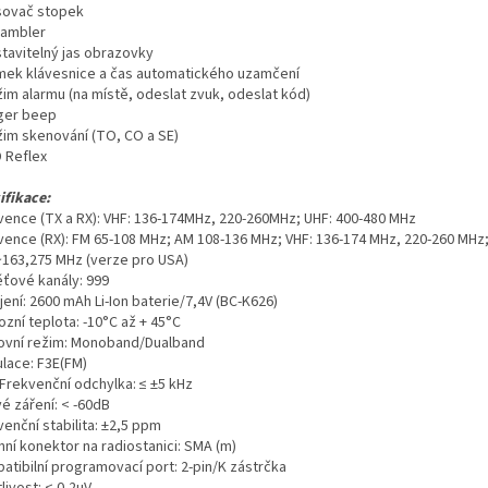
sovač stopek
rambler
stavitelný jas obrazovky
mek klávesnice a čas automatického uzamčení
žim alarmu (na místě, odeslat zvuk, odeslat kód)
ger beep
žim skenování (TO, CO a SE)
D Reflex
ifikace:
vence (TX a RX): VHF: 136-174MHz, 220-260MHz; UHF: 400-480 MHz
vence (RX): FM 65-108 MHz; AM 108-136 MHz; VHF: 136-174 MHz, 220-260 MHz
163,275 MHz (verze pro USA)
ťové kanály: 999
ení: 2600 mAh Li-Ion baterie/7,4V (BC-K626)
zní teplota: -10°C až + 45°C
ovní režim: Monoband/Dualband
lace: F3E(FM)
 Frekvenční odchylka: ≤ ±5 kHz
é záření: < -60dB
enční stabilita: ±2,5 ppm
nní konektor na radiostanici: SMA (m)
atibilní programovací port: 2-pin/K zástrčka
tlivost: < 0,2uV