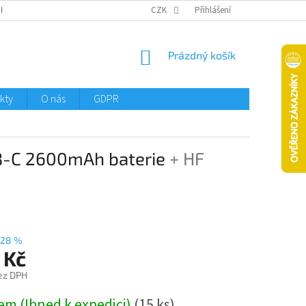
CHTMENI
CZK
Přihlášení
NÁKUPNÍ
Prázdný košík
KOŠÍK
kty
O nás
GDPR
SB-C 2600mAh baterie
+ HF
–28 %
 Kč
ez DPH
em (Ihned k expedici)
(15 ks)