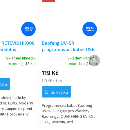
499 Kč
199 Kč
–54 %
–40 %
n RETEVIS HK006
Baofeng UV-5R
ěodolný
programovací kabel USB
Další
Skladem (Ihned k
Skladem (Ihned k
Průměrné
produkt
expedici)
(15 ks)
expedici)
(18 ks)
hodnocení
119 Kč
produktu
je
Měrná
119 Kč / 1 ks
4,8
šíku
cena:
z
Do košíku
5
dolný taktický
hvězdiček.
d RETEVIS. Moderní
Programovací kabel Baofeng
erý zaujme na první
UV-5R. Funguje pro všechny
alitně provedený
Baofengy, QUANSHENG UV-K5 ,
ý mikrofon plochého
TYT, Wouxun, atd.
ysoké odolnosti s