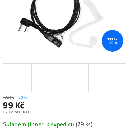
199 Kč
–50 %
199 Kč
–50 %
99 Kč
82 Kč bez DPH
Měrná
Skladem (Ihned k expedici)
(29 ks)
cena: