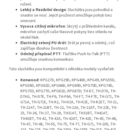
rušení.
Lehký a flexibilní design
: Sluchátka jsou pohodlná a
snadno se nosí. Jejich pružnost umožňuje pohyb bez
omezení.
Vysoce citlivý mikrofon
: Skrytý v průhledném kanálu,
mikrofon zachytí vaše hlasové pokyny bez ohledu na
okolní hluk.
Elastický zelený PU drát
: Drát je pevný a odolný, což
zajišťuje dlouhou životnost.
Odolný přepínač PTT
: Tlačítko Push-to-Talk (PTT)
umožňuje snadnou komunikaci.
Tato sluchátka jsou kompatibilní s několika modely vysílaček:
Kenwood
: KPG27D, KPG29D, KPG48D, KPG49, KPG55D,
KPG56D, KPG62D, KPG66D, KPG69D, KPG70D, KPG74D,
KPG75D, KPG77D, KPG82D, KPG87D; TH-D7, TH-D7A, TH-
D7AG, TH-D7E, TH-F6, TH-F6A, TH-F7, TH-F7E, TH-G71, TH-
G71A, TH-G71E, TH-K2, TH-K2A, TH-K2E, TH-K2ET, TH-21,
TH-21AT, TH-21BT, TH-22, TH-22A, TH-22AT, TH-22E, TH-
25, TH-26, TH-27, TH-28, TH31AT, TH31BT, TH41AT,
TH41BT, TH-42, TH-42A, TH-42AT, TH-42E, TH-45, TH-46,
TH-47, TH-48, TH-55, TH-75, TH-77, TH-G71, TH-205, TH-
215, TH-225, TH-235, TH-235A, TH-235E, TH-315, TH-415.