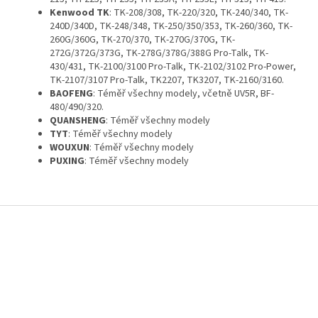
Kenwood TK
: TK-208/308, TK-220/320, TK-240/340, TK-
240D/340D, TK-248/348, TK-250/350/353, TK-260/360, TK-
260G/360G, TK-270/370, TK-270G/370G, TK-
272G/372G/373G, TK-278G/378G/388G Pro-Talk, TK-
430/431, TK-2100/3100 Pro-Talk, TK-2102/3102 Pro-Power,
TK-2107/3107 Pro-Talk, TK2207, TK3207, TK-2160/3160.
BAOFENG
: Téměř všechny modely, včetně UV5R, BF-
480/490/320.
QUANSHENG
: Téměř všechny modely
TYT
: Téměř všechny modely
WOUXUN
: Téměř všechny modely
PUXING
: Téměř všechny modely
Z
á
p
a
t
í