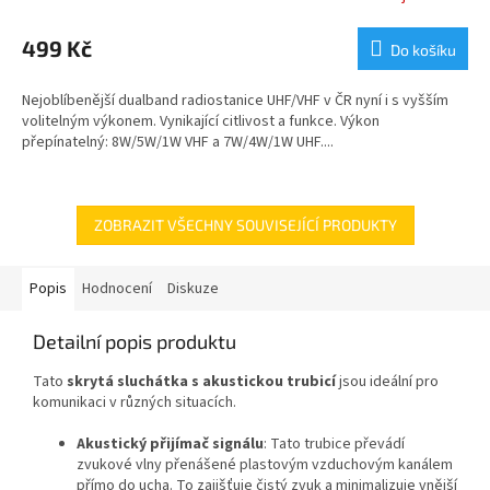
hodnocení
produktu
499 Kč
Do košíku
je
5,0
Nejoblíbenější dualband radiostanice UHF/VHF v ČR nyní i s vyšším
z
volitelným výkonem. Vynikající citlivost a funkce. Výkon
5
přepínatelný: 8W/5W/1W VHF a 7W/4W/1W UHF....
hvězdiček.
ZOBRAZIT VŠECHNY SOUVISEJÍCÍ PRODUKTY
Popis
Hodnocení
Diskuze
Detailní popis produktu
Tato
skrytá sluchátka s akustickou trubicí
jsou ideální pro
komunikaci v různých situacích.
Akustický přijímač signálu
: Tato trubice převádí
zvukové vlny přenášené plastovým vzduchovým kanálem
přímo do ucha. To zajišťuje čistý zvuk a minimalizuje vnější