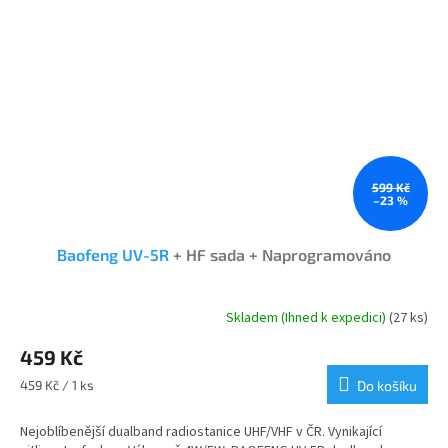
599 Kč
–23 %
Baofeng UV-5R
+ HF sada + Naprogramováno
Skladem (Ihned k expedici)
(27 ks)
Průměrné
hodnocení
459 Kč
produktu
je
Měrná
459 Kč / 1 ks
Do košíku
4,7
cena:
z
Nejoblíbenější dualband radiostanice UHF/VHF v ČR. Vynikající
5