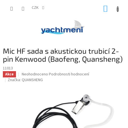
Přejít
NÁKUP
na
CZK
obsah
KOŠÍK
Mic HF sada s akustickou trubicí 2-
pin Kenwood (Baofeng, Quansheng)
11013
Průměrné
Neohodnoceno
Podrobnosti hodnocení
Akce
hodnocení
Značka:
QUANSHENG
produktu
je
0,0
z
5
hvězdiček.