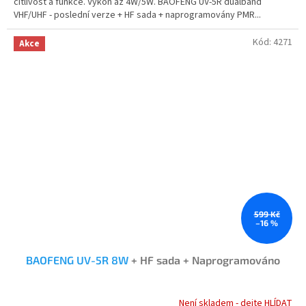
citlivost a funkce. Výkon až 4W/5W. BAOFENG UV-5R dualband
hvězdiček.
VHF/UHF - poslední verze + HF sada + naprogramovány PMR...
Kód:
4271
Akce
599 Kč
–16 %
BAOFENG UV-5R 8W
+ HF sada + Naprogramováno
Není skladem - dejte HLÍDAT
Průměrné