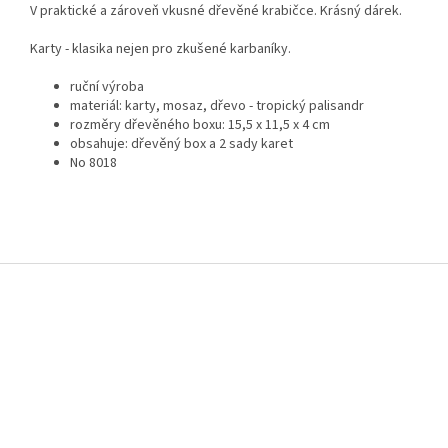
V praktické a zároveň vkusné dřevěné krabičce. Krásný dárek.
Karty - klasika nejen pro zkušené karbaníky.
ruční výroba
materiál: karty, mosaz, dřevo - tropický palisandr
rozměry dřevěného boxu: 15,5 x 11,5 x 4 cm
obsahuje: dřevěný box a 2 sady karet
No 8018
Z
á
p
a
t
í