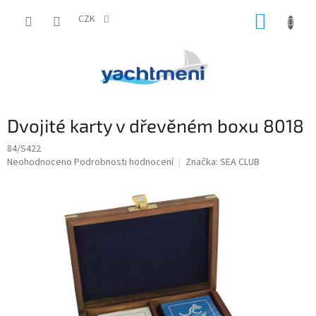
Přejít
NÁKUP
na
CZK
obsah
KOŠÍK
Dvojité karty v dřevěném boxu 8018
84/S422
Průměrné
Neohodnoceno
Podrobnosti hodnocení
Značka:
SEA CLUB
hodnocení
produktu
je
0,0
z
5
hvězdiček.