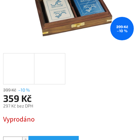
399 Kč
–10 %
399 Kč
–10 %
359 Kč
297 Kč bez DPH
Měrná
Vyprodáno
cena: