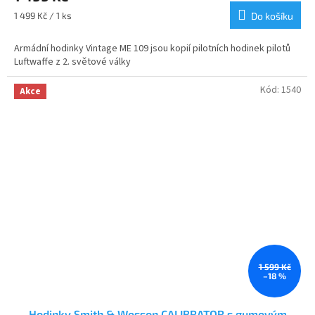
je
Měrná
1 499 Kč / 1 ks
Do košíku
4,8
cena:
z
Armádní hodinky Vintage ME 109 jsou kopií pilotních hodinek pilotů
5
Luftwaffe z 2. světové války
hvězdiček.
Kód:
1540
Akce
1 599 Kč
–18 %
Hodinky Smith & Wesson CALIBRATOR s gumovým