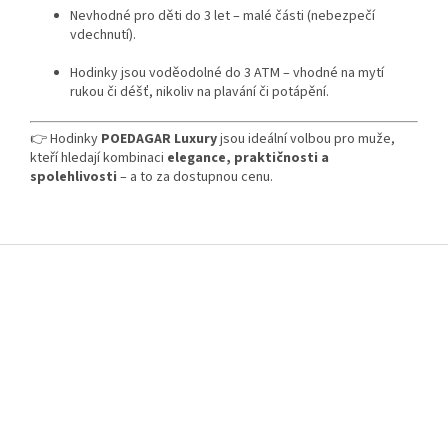
Nevhodné pro děti do 3 let – malé části (nebezpečí
vdechnutí).
Hodinky jsou voděodolné do 3 ATM – vhodné na mytí
rukou či déšť, nikoliv na plavání či potápění.
👉 Hodinky
POEDAGAR Luxury
jsou ideální volbou pro muže,
kteří hledají kombinaci
elegance, praktičnosti a
spolehlivosti
– a to za dostupnou cenu.
Z
á
p
a
t
í