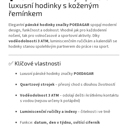
luxusní hodinky s koženým
řemínkem
Elegantní
pánské hodinky značky POEDAGAR
spojují moderní
design, funkčnost a odolnost. Vhodné jak pro každodenní
nošení, tak pro volnočasové a sportovní aktivity. Díky
voděodolnosti 3 ATM
, luminiscenčním ručičkám a kalendáři se
hodinky stanou spolehlivým partnerem do práce i na sport.
✅ Klíčové vlastnosti
Luxusní pánské hodinky značky
POEDAGAR
Quartzový strojek
– přesný chod s dlouhou životností
Voděodolnost 3 ATM
– odolají dešti i krátkému kontaktu
s vodou (nejsou určeny k potápění)
Luminiscenční ručičky a indexy
– čitelnost i ve tmě
Funkce:
datum, den v týdnu, svítící ciferník