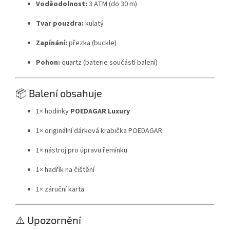
Voděodolnost:
3 ATM (do 30 m)
Tvar pouzdra:
kulatý
Zapínání:
přezka (buckle)
Pohon:
quartz (baterie součástí balení)
📦 Balení obsahuje
1× hodinky
POEDAGAR Luxury
1× originální dárková krabička POEDAGAR
1× nástroj pro úpravu řemínku
1× hadřík na čištění
1× záruční karta
⚠️ Upozornění