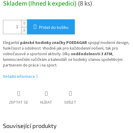
Skladem (Ihned k expedici)
(8 ks)
cena:
Přidat do košíku
Elegantní
pánské hodinky značky POEDAGAR
spojují moderní design,
funkčnost a odolnost. Vhodné jak pro každodenní nošení, tak pro
volnočasové a sportovní aktivity. Díky
voděodolnosti 3 ATM
,
luminiscenčním ručičkám a kalendáři se hodinky stanou spolehlivým
partnerem do práce i na sport.
Detailní informace
ZEPTAT SE
HLÍDAT
SDÍLET
Související produkty