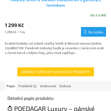
řemínkem
Do 2-3 dnů
Průměrné
hodnocení
1 299 Kč
produktu
je
Měrná
1 299 Kč / 1 ks
Do košíku
5,0
cena:
z
Kvalitní hodinky od známé značky Smith & Wesson nesoucí jméno
5
CALIBRATOR. Poměrně mohutný budík je vyveden z nerezové oceli
hvězdiček.
v černé barvě s bílými čísly, jeho chod zajišťuje...
ZOBRAZIT VŠECHNY SOUVISEJÍCÍ PRODUKTY
Popis
Podobné (1)
Hodnocení
Diskuze
Detailní popis produktu
⌚ POEDAGAR Luxury – pánské