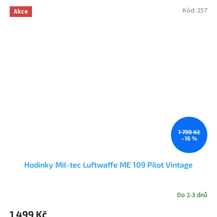
Kód:
257
Akce
1 799 Kč
–16 %
Hodinky Mil-tec Luftwaffe ME 109 Pilot Vintage
Do 2-3 dnů
Průměrné
hodnocení
1 499 Kč
produktu