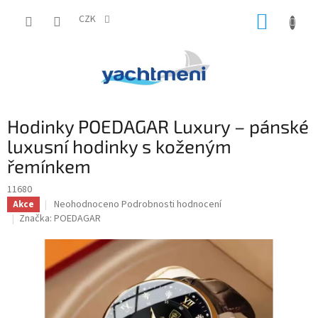
Přejít
NÁKUP
na
CZK
obsah
KOŠÍK
Hodinky POEDAGAR Luxury – pánské
luxusní hodinky s koženým
řemínkem
11680
Průměrné
Neohodnoceno
Podrobnosti hodnocení
Akce
hodnocení
Značka:
POEDAGAR
produktu
je
0,0
z
5
hvězdiček.