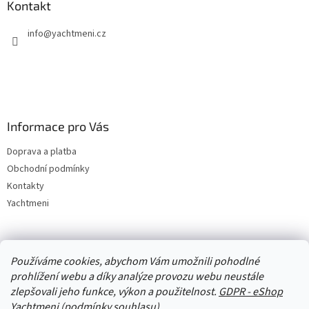
Kontakt
info
@
yachtmeni.cz
Informace pro Vás
Doprava a platba
Obchodní podmínky
Kontakty
Yachtmeni
Zboží.cz
Heureka.cz
Yachtmeni
ComGate Payments, a.s.
Používáme cookies, abychom Vám umožnili pohodlné
prohlížení webu a díky analýze provozu webu neustále
zlepšovali jeho funkce, výkon a použitelnost.
GDPR - eShop
Yachtmeni (podmínky souhlasu)