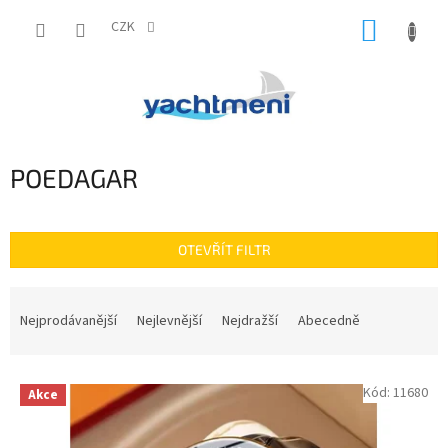
Přejít
NÁKUP
na
CZK
obsah
KOŠÍK
POEDAGAR
OTEVŘÍT FILTR
Ř
a
Nejprodávanější
Nejlevnější
Nejdražší
Abecedně
z
e
V
n
Kód:
11680
Akce
ý
í
p
p