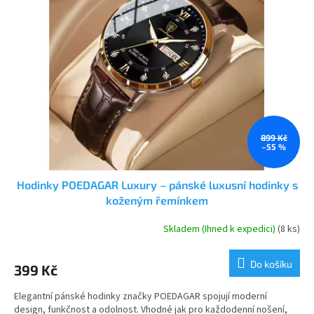
i
r
s
o
p
d
r
u
o
k
d
t
u
ů
k
t
ů
899 Kč
–55 %
Hodinky POEDAGAR Luxury – pánské luxusní hodinky s
koženým řemínkem
Skladem (Ihned k expedici)
(8 ks)
Do košíku
399 Kč
Elegantní pánské hodinky značky POEDAGAR spojují moderní
design, funkčnost a odolnost. Vhodné jak pro každodenní nošení,