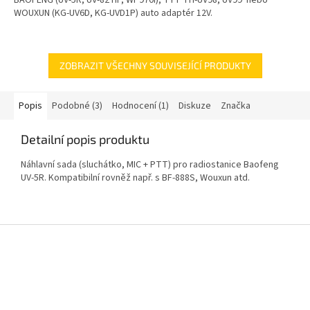
BAOFENG (UV-5R, UV-82 HP, WP970i), TYT TH-UV98, UV99 nebo
hvězdiček.
WOUXUN (KG-UV6D, KG-UVD1P) auto adaptér 12V.
ZOBRAZIT VŠECHNY SOUVISEJÍCÍ PRODUKTY
Popis
Podobné (3)
Hodnocení (1)
Diskuze
Značka
Detailní popis produktu
Náhlavní sada (sluchátko, MIC + PTT) pro radiostanice Baofeng
UV-5R. Kompatibilní rovněž např. s BF-888S, Wouxun atd.
Z
á
p
a
t
í