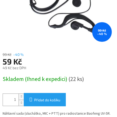
99 Kč
–40 %
99 Kč
–40 %
59 Kč
49 Kč bez DPH
Měrná
Skladem (Ihned k expedici)
(22 ks)
cena:
Přidat do košíku
Náhlavní sada (sluchátko, MIC + PTT) pro radiostanice Baofeng UV-5R.