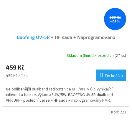
599 Kč
–23 %
Baofeng UV-5R
+ HF sada + Naprogramováno
Skladem (Ihned k expedici)
(27 ks)
Průměrné
hodnocení
459 Kč
produktu
je
Měrná
459 Kč / 1 ks
Do košíku
4,7
cena:
z
Nejoblíbenější dualband radiostanice UHF/VHF v ČR. Vynikající
5
citlivost a funkce. Výkon až 4W/5W. BAOFENG UV-5R dualband
hvězdiček.
VHF/UHF - poslední verze + HF sada + naprogramovány PMR...
Kód:
223