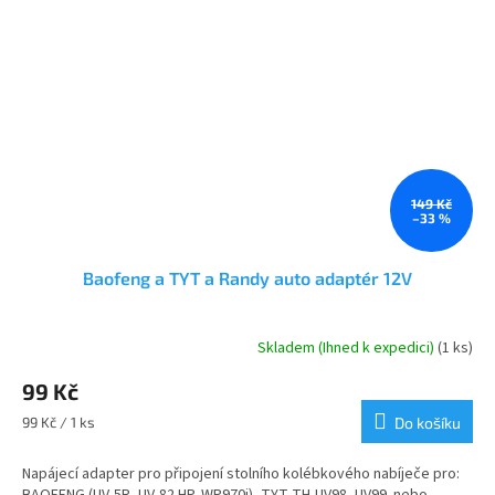
149 Kč
–33 %
Baofeng a TYT a Randy auto adaptér 12V
Skladem (Ihned k expedici)
(1 ks)
Průměrné
hodnocení
99 Kč
produktu
je
Měrná
99 Kč / 1 ks
Do košíku
4,0
cena:
z
Napájecí adapter pro připojení stolního kolébkového nabíječe pro:
5