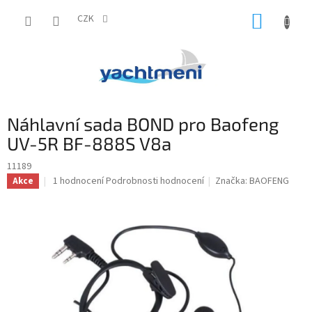
Přejít
NÁKUP
na
CZK
obsah
KOŠÍK
Náhlavní sada BOND pro Baofeng
UV-5R BF-888S V8a
11189
Průměrné
1 hodnocení
Podrobnosti hodnocení
Značka:
BAOFENG
Akce
hodnocení
produktu
je
1,0
z
5
hvězdiček.