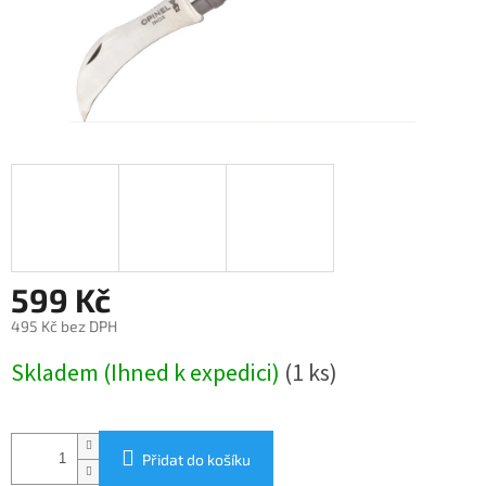
599 Kč
495 Kč bez DPH
Měrná
Skladem (Ihned k expedici)
(1 ks)
cena:
Přidat do košíku