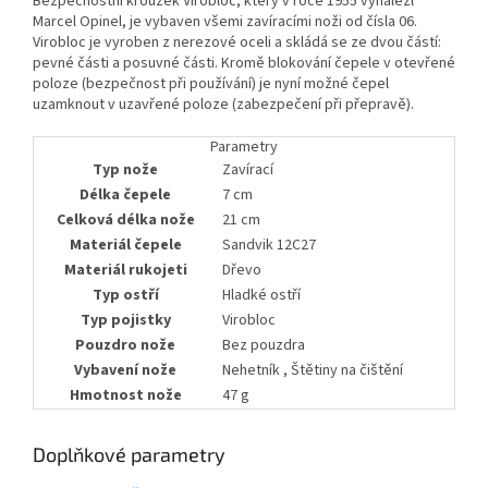
Bezpečnostní kroužek Virobloc, který v roce 1955 vynalezl
Marcel Opinel, je vybaven všemi zavíracími noži od čísla 06.
Virobloc je vyroben z nerezové oceli a skládá se ze dvou částí:
pevné části a posuvné části. Kromě blokování čepele v otevřené
poloze (bezpečnost při používání) je nyní možné čepel
uzamknout v uzavřené poloze (zabezpečení při přepravě).
Parametry
Typ nože
Zavírací
Délka čepele
7 cm
Celková délka nože
21 cm
Materiál čepele
Sandvik 12C27
Materiál rukojeti
Dřevo
Typ ostří
Hladké ostří
Typ pojistky
Virobloc
Pouzdro nože
Bez pouzdra
Vybavení nože
Nehetník
,
Štětiny na čištění
Hmotnost nože
47 g
Doplňkové parametry