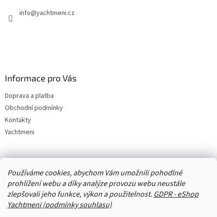
info
@
yachtmeni.cz
Informace pro Vás
Doprava a platba
Obchodní podmínky
Kontakty
Yachtmeni
Zboží.cz
Heureka.cz
Yachtmeni
ComGate Payments, a.s.
Používáme cookies, abychom Vám umožnili pohodlné
prohlížení webu a díky analýze provozu webu neustále
zlepšovali jeho funkce, výkon a použitelnost.
GDPR - eShop
Yachtmeni (podmínky souhlasu)