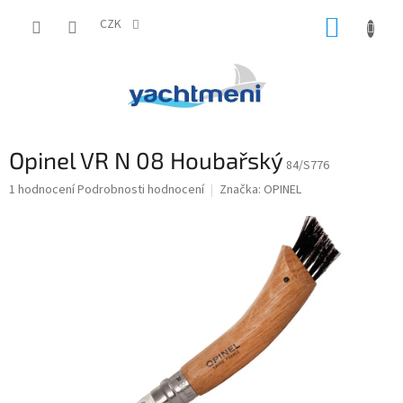
Přejít
NÁKUP
na
CZK
obsah
KOŠÍK
Opinel VR N 08 Houbařský
84/S776
Průměrné
1 hodnocení
Podrobnosti hodnocení
Značka:
OPINEL
hodnocení
produktu
je
5,0
z
5
hvězdiček.