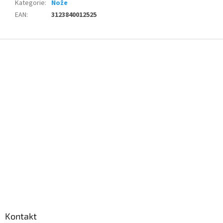
Kategorie
:
Nože
EAN
:
3123840012525
Z
á
p
a
t
í
Kontakt