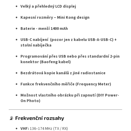
Velký a přehledný LCD displej
Kapesní rozměry – Mini Kong design
Baterie -
menší 1400 mAh
USB-C nabíjení (pozor jen z kabelu USB-A-USB-C) +
stolní nabíječka
Programování přes USB nebo přes standardní 2-pin
konektor (Baofeng kabel)
Bezdrátová kopie kanálů z jiné radiostanice
Funkce frekvenčního měřiče (Frequency Meter)
Možnost vlastního obrázku při zapnutí (DIY Power-
On Photo)
📡
Frekvenční rozsahy
VHF:
136–174 MHz (TX / RX)