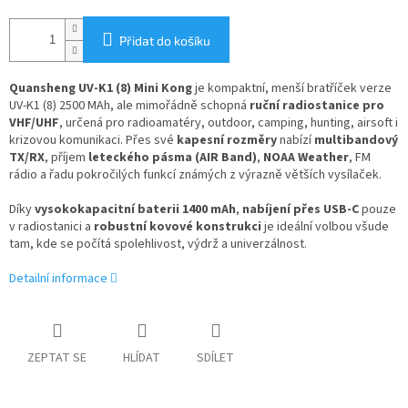
Přidat do košíku
Quansheng UV-K1 (8) Mini Kong
je kompaktní, menší bratříček verze
UV-K1 (8) 2500 MAh, ale mimořádně schopná
ruční radiostanice pro
VHF/UHF
, určená pro radioamatéry, outdoor, camping, hunting, airsoft i
krizovou komunikaci. Přes své
kapesní rozměry
nabízí
multibandový
TX/RX
, příjem
leteckého pásma (AIR Band)
,
NOAA Weather
, FM
rádio a řadu pokročilých funkcí známých z výrazně větších vysílaček.
Díky
vysokokapacitní baterii 1400 mAh
,
nabíjení přes USB-C
pouze
v radiostanici a
robustní kovové konstrukci
je ideální volbou všude
tam, kde se počítá spolehlivost, výdrž a univerzálnost.
Detailní informace
ZEPTAT SE
HLÍDAT
SDÍLET