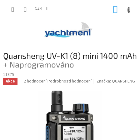
Přejít
NÁKUP
na
CZK
obsah
KOŠÍK
Quansheng UV-K1 (8) mini 1400 mAh
+ Naprogramováno
11875
Průměrné
2 hodnocení
Podrobnosti hodnocení
Značka:
QUANSHENG
Akce
hodnocení
produktu
je
5,0
z
5
hvězdiček.