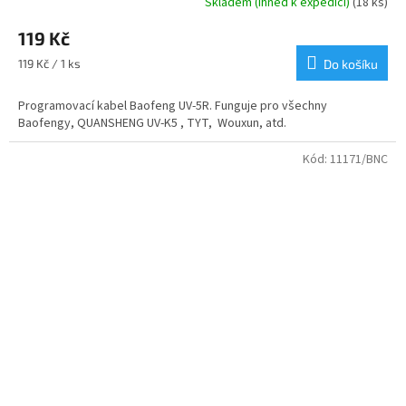
Skladem (Ihned k expedici)
(18 ks)
Průměrné
hodnocení
119 Kč
produktu
je
Měrná
119 Kč / 1 ks
Do košíku
4,8
cena:
z
Programovací kabel Baofeng UV-5R. Funguje pro všechny
5
Baofengy, QUANSHENG UV-K5 , TYT, Wouxun, atd.
hvězdiček.
Kód:
11171/BNC