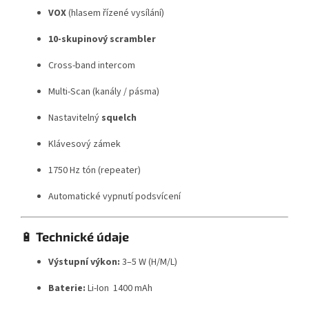
VOX
(hlasem řízené vysílání)
10-skupinový scrambler
Cross-band intercom
Multi-Scan (kanály / pásma)
Nastavitelný
squelch
Klávesový zámek
1750 Hz tón (repeater)
Automatické vypnutí podsvícení
🔋
Technické údaje
Výstupní výkon:
3–5 W (H/M/L)
Baterie:
Li-Ion 1400 mAh