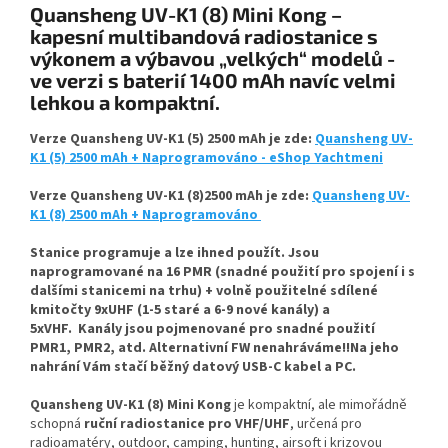
Quansheng UV-K1 (8) Mini Kong –
kapesní multibandová radiostanice s
výkonem a výbavou „velkých“ modelů -
ve verzi s baterií 1400 mAh navíc velmi
lehkou a kompaktní.
Verze Quansheng UV-K1 (5) 2500 mAh je zde:
Quansheng UV-
K1 (5) 2500 mAh + Naprogramováno - eShop Yachtmeni
Verze Quansheng UV-K1 (8)2500 mAh je zde:
Quansheng UV-
K1 (8) 2500 mAh + Naprogramováno
Stanice programuje a lze ihned použít. Jsou
naprogramované na 16 PMR (snadné použití pro spojení i s
dalšími stanicemi na trhu) + volně použitelné sdílené
kmitočty 9xUHF (1-5 staré a 6-9 nové kanály) a
5xVHF.
Kanály jsou pojmenované pro snadné použití
PMR1, PMR2, atd. Alternativní FW nenahráváme!!Na jeho
nahrání Vám stačí běžný datový USB-C kabel a PC.
Quansheng UV-K1 (8) Mini Kong
je kompaktní, ale mimořádně
schopná
ruční radiostanice pro VHF/UHF
, určená pro
radioamatéry, outdoor, camping, hunting, airsoft i krizovou