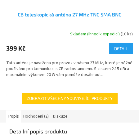
CB teleskopická anténa 27 MHz TNC SMA BNC
Skladem (Ihned k expedici)
(10 ks)
Průměrné
hodnocení
produktu
399 Kč
DETAIL
je
5,0
Tato anténa je navržena pro provoz v pásmu 27 MHz, které je běžně
z
používáno pro komunikaci s CB radiostanicemi. S ziskem 2.15 dBi a
5
maximálním výkonem 20 W vám pomůže dosáhnout...
hvězdiček.
ZOBRAZIT VŠECHNY SOUVISEJÍCÍ PRODUKTY
Popis
Hodnocení (2)
Diskuze
Detailní popis produktu