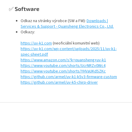
✅
Software
Odkaz na stránky výrobce (SW a FW):
Downloads |
Services & Support - Quansheng Electronics Co., Ltd.
Odkazy:
https://uv-k1.com
(neoficiální komunitní web)
https://uv-k1.com/wp-content/uploads/2025/11/uv-k1-
spec-sheet.pdf
https://www.amazon.com/s?k=quansheng+uv-k1
https://www.youtube.com/shorts/UcrNRZv0Wc4
https://www.youtube.com/shorts/YHVaUKdSZKc
https://github.com/armel/uv-k1-k5v3-firmware-custom
https://github.com/armel/uv-k5-chirp-driver
Z
á
p
a
t