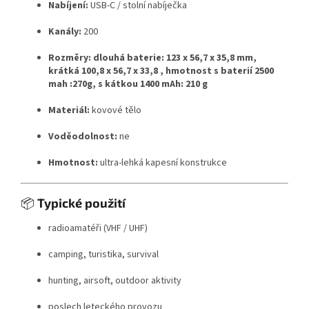
Nabíjení:
USB-C / stolní nabíječka
Kanály:
200
Rozměry: dlouhá baterie: 123 x 56,7 x 35,8 mm,
krátká 100,8 x 56,7 x 33,8 , hmotnost s baterií 2500
mah :270g, s kátkou 1400 mAh: 210 g
Materiál:
kovové tělo
Voděodolnost:
ne
Hmotnost:
ultra-lehká kapesní konstrukce
📦
Typické použití
radioamatéři (VHF / UHF)
camping, turistika, survival
hunting, airsoft, outdoor aktivity
poslech leteckého provozu