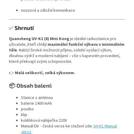
nouzová a záložní komunikace
✅
Shrnutí
Quansheng UV-K1 (8) Mini Kong
je ideální radiostanice pro
uživatele, kteří chtějí
maximální funkční výbavu v minimálním
těle
. Nabízí široké možnosti příjmu, solidní vysílací výkon,
dlouhou výdrž a moderní nabíjení – vše v kapesním provedení,
které překvapí svými schopnostmi.
👉
Malá velikostí, velká výkonem.
📦 Obsah balení:
Stanice s anténou
baterie 1400 mAh
poutko
klip
kolébková nabíječka 220V
Manuál EN - česká verze ke stažení zde:
UV-K1 Manual
.en.cs