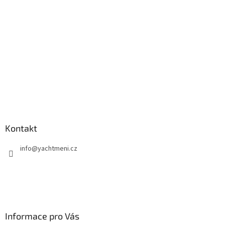
í
Kontakt
info
@
yachtmeni.cz
Informace pro Vás