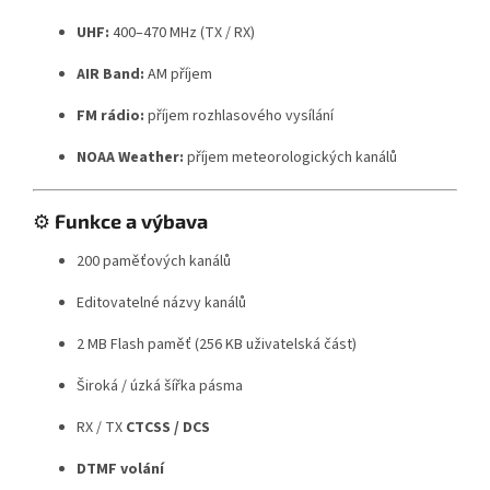
UHF:
400–470 MHz (TX / RX)
AIR Band:
AM příjem
FM rádio:
příjem rozhlasového vysílání
NOAA Weather:
příjem meteorologických kanálů
⚙️
Funkce a výbava
200 paměťových kanálů
Editovatelné názvy kanálů
2 MB Flash paměť (256 KB uživatelská část)
Široká / úzká šířka pásma
RX / TX
CTCSS / DCS
DTMF volání