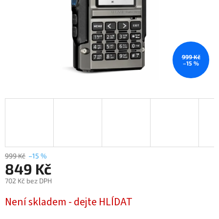
999 Kč
–15 %
999 Kč
–15 %
849 Kč
702 Kč bez DPH
Měrná
Není skladem - dejte HLÍDAT
cena: