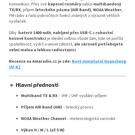
komunikaci. Přes své
kapesní rozměry
nabízí
multibandový
TX/RX
, příjem
leteckého pásma (AIR Band)
,
NOAA Weather
,
FM rádio a řadu pokročilých funkcí známých z výrazně větších
vysílaček.
Díky
baterii 1400 mAh
,
nabíjení přes USB-C
a
robustní
kovové konstrukci
je ideální volbou všude tam, kde se počítá
spolehlivost, výdrž a univerzálnost,
ale zároveň potřebujete
velmi malou a lehkou radiostanici
Recenze na Amaradio.cz je zde:
Nový miniaturní Quansheng
UV-K1
🔹
Hlavní přednosti
Multiband TX & RX
– VHF / UHF vysílání i příjem
Příjem AIR Band (AM)
– letecký provoz
NOAA Weather Channel
– meteorologická varování
Výkon H / M / L (až 5 W)