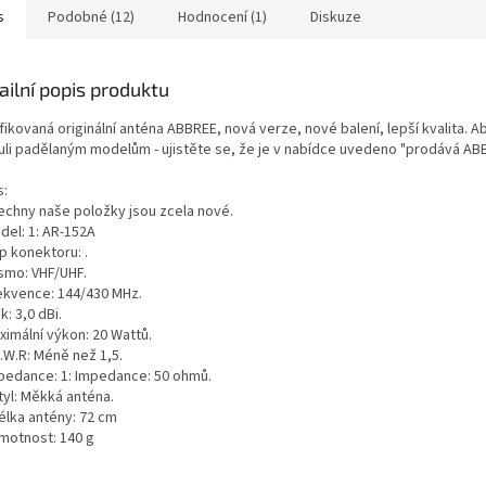
s
Podobné (12)
Hodnocení (1)
Diskuze
ailní popis produktu
fikovaná originální anténa ABBREE, nová verze, nové balení, lepší kvalita. A
uli padělaným modelům - ujistěte se, že je v nabídce uvedeno "prodává ABB
s:
šechny naše položky jsou zcela nové.
del: 1: AR-152A
p konektoru: .
ásmo: VHF/UHF.
rekvence: 144/430 MHz.
sk: 3,0 dBi.
ximální výkon: 20 Wattů.
S.W.R: Méně než 1,5.
mpedance: 1: Impedance: 50 ohmů.
tyl: Měkká anténa.
élka antény: 72 cm
Hmotnost: 140 g