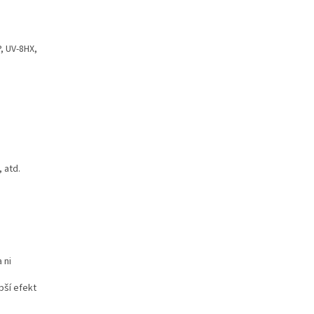
, UV-8HX,
 atd.
 ni
pší efekt