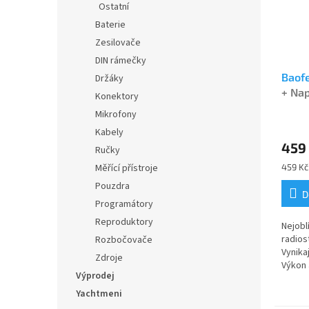
Ostatní
Baterie
Zesilovače
DIN rámečky
Baof
Držáky
+ Na
Konektory
Mikrofony
Průmě
Kabely
hodno
459
produ
Ručky
je
Měrná
Měřící přístroje
459 Kč 
4,7
cena:
Pouzdra
z
D
5
Programátory
hvězdi
Reproduktory
Nejobl
radios
Rozbočovače
Vynikaj
Zdroje
Výkon
Výprodej
5R dua
verze 
Yachtmeni
naprog