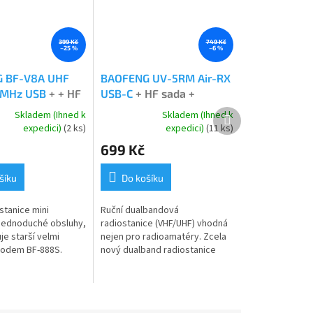
399 Kč
749 Kč
–25 %
–6 %
 BF-V8A UHF
BAOFENG UV-5RM Air-RX
0MHz USB
+ + HF
USB-C
+ HF sada +
Naprogramováno
Naprogramováno
Další
Skladem (Ihned k
Skladem (Ihned k
Průměrné
produkt
expedici)
(2 ks)
expedici)
(11 ks)
hodnocení
699 Kč
produktu
je
4,8
šíku
Do košíku
z
5
stanice mini
Ruční dualbandová
hvězdiček.
jednoduché obsluhy,
radiostanice (VHF/UHF) vhodná
je starší velmi
nejen pro radioamatéry. Zcela
modem BF-888S.
nový dualband radiostanice
která vylepšení
UHF/VHF Přepracovaný model
edem, ale například
vybaven AIR RX. Výkon až 8W.
ežimem...
BAOFENG UV-5RM...