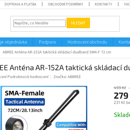
DOPRAVA A PLATBA
OBCHODNÍ PODMÍNKY
KONTAKTY
YA
HLEDAT
je objednávka
Podpora
Hodnocení obchodu
Konta
ABREE Anténa AR-152A taktická skládací dualband SMA-F 72 cm
EE Anténa AR-152A taktická skládací 
né
cení
Podrobnosti hodnocení
Značka:
ABBREE
ní
u
499 Kč
279
231 Kč b
Měrná
Sklad
ek.
cena: