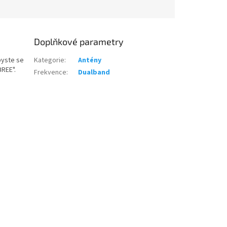
Doplňkové parametry
byste se
Kategorie
:
Antény
REE".
Frekvence
:
Dualband