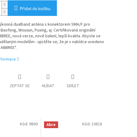
Přidat do košíku
ýkonná dualband anténa s konektorem SMA/F pro
 Baofeng, Wouxun, Puxing, aj. Certifikovaná originální
BREE, nová verze, nové balení, lepší kvalita. Abyste se
adělaným modelům - ujistěte se, že je v nabídce uvedeno
 ABBREE".
informace
ZEPTAT SE
HLÍDAT
SDÍLET
Kód:
9869
Kód:
10818
Akce