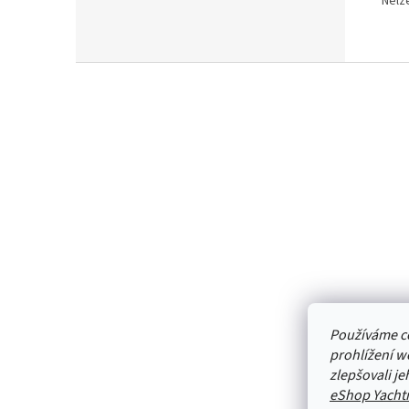
Nelz
Z
á
p
a
t
í
Používáme c
prohlížení w
zlepšovali j
eShop Yacht