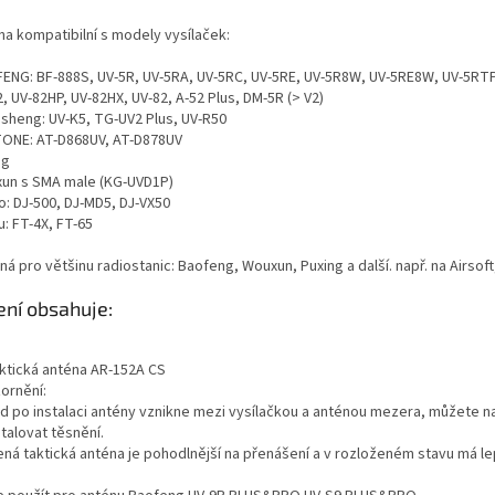
na kompatibilní s modely vysílaček:
ENG: BF-888S, UV-5R, UV-5RA, UV-5RC, UV-5RE, UV-5R8W, UV-5RE8W, UV-5RTP
, UV-82HP, UV-82HX, UV-82, A-52 Plus, DM-5R (> V2)
sheng: UV-K5, TG-UV2 Plus, UV-R50
ONE: AT-D868UV, AT-D878UV
ng
un s SMA male (KG-UVD1P)
o: DJ-500, DJ-MD5, DJ-VX50
: FT-4X, FT-65
á pro většinu radiostanic: Baofeng, Wouxun, Puxing a další. např. na Airsoft,
ení obsahuje:
aktická anténa AR-152A CS
ornění:
d po instalaci antény vznikne mezi vysílačkou a anténou mezera, můžete na
talovat těsnění.
ená taktická anténa je pohodlnější na přenášení a v rozloženém stavu má le
u