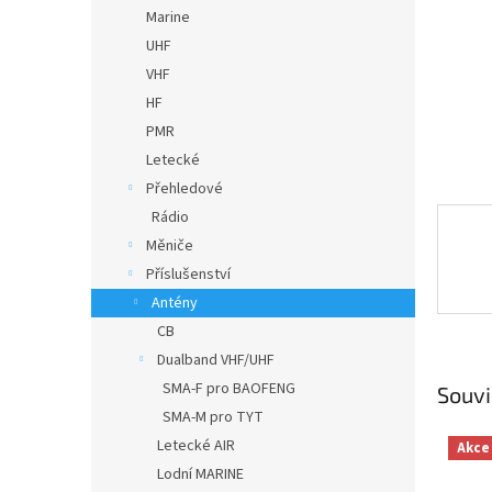
n
Marine
e
UHF
l
VHF
HF
PMR
Letecké
Přehledové
Rádio
Měniče
Příslušenství
Antény
CB
Dualband VHF/UHF
SMA-F pro BAOFENG
Souvi
SMA-M pro TYT
Letecké AIR
Akce
Lodní MARINE