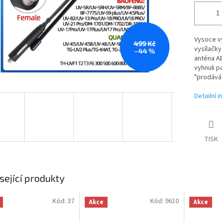
Vysoce v
499 Kč
vysílačky
–44 %
anténa AB
vyhnuli p
"prodává
Detailní 
TISK
sející produkty
Kód:
37
Kód:
9610
Akce
Akce