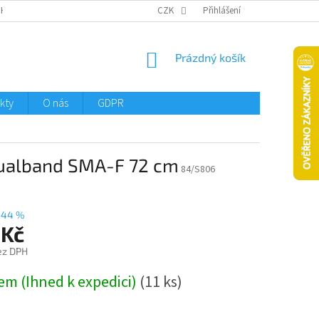
CHTMENI
CZK
Přihlášení
NÁKUPNÍ
Prázdný košík
KOŠÍK
kty
O nás
GDPR
dualband SMA-F 72 cm
84/S806
–44 %
 Kč
ez DPH
em (Ihned k expedici)
(11 ks)