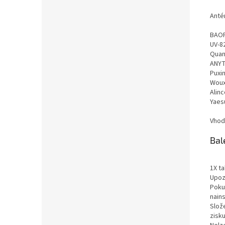
Anté
BAOF
UV-82
Quan
ANYT
Puxi
Woux
Alinc
Yaesu
Vhodn
Bal
1X t
Upoz
Poku
nains
Slož
zisk