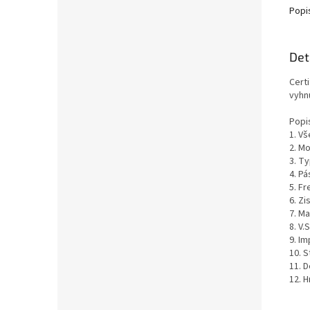
Popi
Det
Certi
vyhn
Popi
1. V
2. Mo
3. Ty
4. P
5. F
6. Zi
7. Ma
8. V.
9. I
10. S
11. D
12. 