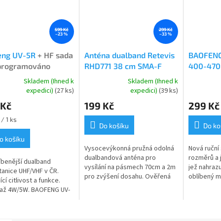
599 Kč
299 Kč
–23 %
–33 %
eng UV-5R
+ HF sada
Anténa dualband Retevis
BAOFENG
programováno
RHD771 38 cm SMA-F
400-47
sada + 
Skladem (Ihned k
Skladem (Ihned k
rné
Průměrné
Průměrné
expedici)
(27 ks)
expedici)
(39 ks)
cení
hodnocení
hodnocení
 Kč
199 Kč
299 Kč
ktu
produktu
produktu
je
je
/ 1 ks
5,0
4,9
Do košíku
Do ko
z
z
o košíku
5
5
Vysocevýkonná pružná odolná
Nová ruční 
ček.
hvězdiček.
hvězdiček.
dualbandová anténa pro
rozměrů a 
íbenější dualband
vysílání na pásmech 70cm a 2m
jež nahrazu
tanice UHF/VHF v ČR.
pro zvýšení dosahu. Ověřená
oblíbený 
ící citlivost a funkce.
anténa i pro PMR pásmo.
Přidává ně
 až 4W/5W. BAOFENG UV-
Vyrobeno z odolného ABS
nejen vzhl
lband VHF/UHF - poslední
plastu.. S...
úsporným r
+ HF sada +
ramovány PMR...