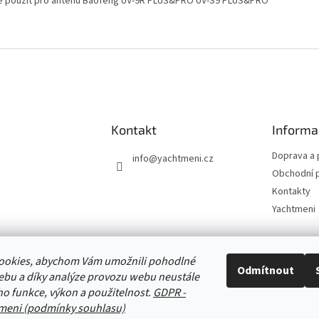
e použít pro anténu Baofeng UV-9R PLUS&PRO UV-S9 PLUS&PRO
Kontakt
Informa
Doprava a 
info
@
yachtmeni.cz
Obchodní 
Kontakty
Yachtmeni
ookies, abychom Vám umožnili pohodlné
Zboží.cz
Heureka.cz
Yachtmeni
ComGate Payments, a.s.
Odmítnout
ebu a díky analýze provozu webu neustále
eho funkce, výkon a použitelnost.
GDPR -
meni (podmínky souhlasu)