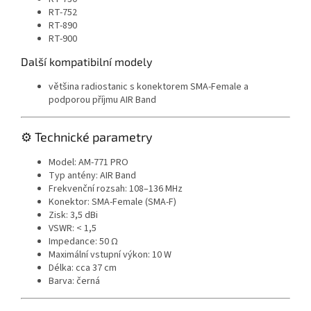
RT-752
RT-890
RT-900
Další kompatibilní modely
většina radiostanic s konektorem SMA-Female a
podporou příjmu AIR Band
⚙️ Technické parametry
Model: AM-771 PRO
Typ antény: AIR Band
Frekvenční rozsah: 108–136 MHz
Konektor: SMA-Female (SMA-F)
Zisk: 3,5 dBi
VSWR: < 1,5
Impedance: 50 Ω
Maximální vstupní výkon: 10 W
Délka: cca 37 cm
Barva: černá