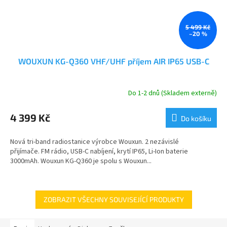
5 499 Kč
–20 %
WOUXUN KG-Q360 VHF/UHF příjem AIR IP65 USB-C
Do 1-2 dnů (Skladem externě)
Průměrné
hodnocení
produktu
4 399 Kč
Do košíku
je
5,0
Nová tri-band radiostanice výrobce Wouxun. 2 nezávislé
z
přijímače. FM rádio, USB-C nabíjení, krytí IP65, Li-Ion baterie
5
3000mAh. Wouxun KG-Q360 je spolu s Wouxun...
hvězdiček.
ZOBRAZIT VŠECHNY SOUVISEJÍCÍ PRODUKTY