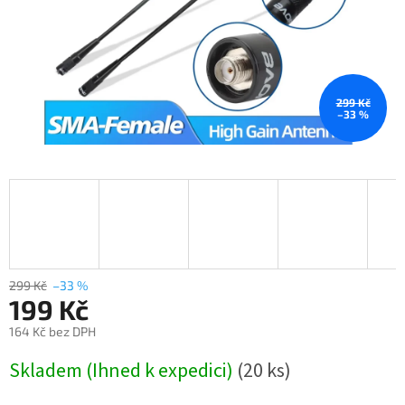
299 Kč
–33 %
299 Kč
–33 %
199 Kč
164 Kč bez DPH
Měrná
Skladem (Ihned k expedici)
(20 ks)
cena: