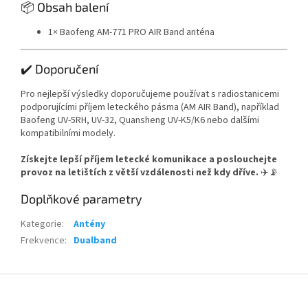
📦 Obsah balení
1× Baofeng AM-771 PRO AIR Band anténa
✔️ Doporučení
Pro nejlepší výsledky doporučujeme používat s radiostanicemi
podporujícími příjem leteckého pásma (AM AIR Band), například
Baofeng UV-5RH, UV-32, Quansheng UV-K5/K6 nebo dalšími
kompatibilními modely.
Získejte lepší příjem letecké komunikace a poslouchejte
provoz na letištích z větší vzdálenosti než kdy dříve.
✈️📡
Doplňkové parametry
Kategorie
:
Antény
Frekvence
:
Dualband
Z
á