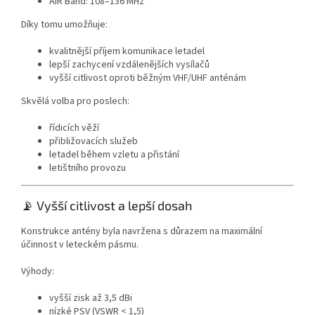
AIR Band: 108–136 MHz
Díky tomu umožňuje:
kvalitnější příjem komunikace letadel
lepší zachycení vzdálenějších vysílačů
vyšší citlivost oproti běžným VHF/UHF anténám
Skvělá volba pro poslech:
řídicích věží
přibližovacích služeb
letadel během vzletu a přistání
letištního provozu
📡 Vyšší citlivost a lepší dosah
Konstrukce antény byla navržena s důrazem na maximální
účinnost v leteckém pásmu.
Výhody:
vyšší zisk až 3,5 dBi
nízké PSV (VSWR < 1,5)