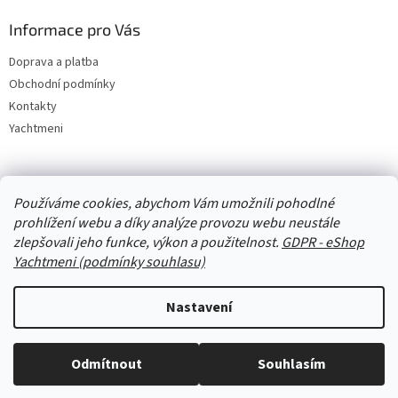
Informace pro Vás
Doprava a platba
Obchodní podmínky
Kontakty
Yachtmeni
Zboží.cz
Heureka.cz
Yachtmeni
ComGate Payments, a.s.
Používáme cookies, abychom Vám umožnili pohodlné
prohlížení webu a díky analýze provozu webu neustále
zlepšovali jeho funkce, výkon a použitelnost.
GDPR - eShop
Yachtmeni (podmínky souhlasu)
Nastavení
Vytvořil Shoptet
Odmítnout
Souhlasím
Copyright 2026
eShop Yachtmeni
. Všechna práva vyhrazena.