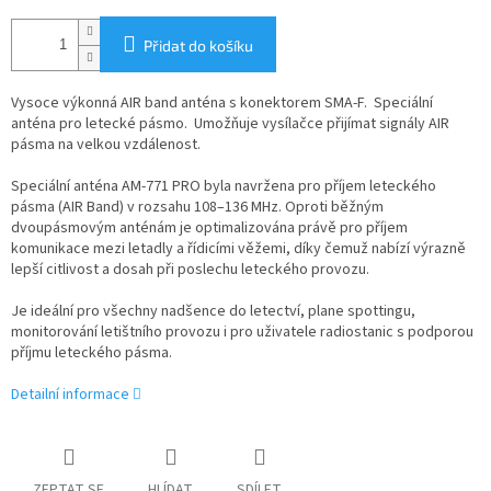
Přidat do košíku
Vysoce výkonná AIR band anténa s konektorem SMA-F. Speciální
anténa pro letecké pásmo. Umožňuje vysílačce přijímat signály AIR
pásma na velkou vzdálenost.
Speciální anténa AM-771 PRO byla navržena pro příjem leteckého
pásma (AIR Band) v rozsahu 108–136 MHz. Oproti běžným
dvoupásmovým anténám je optimalizována právě pro příjem
komunikace mezi letadly a řídicími věžemi, díky čemuž nabízí výrazně
lepší citlivost a dosah při poslechu leteckého provozu.
Je ideální pro všechny nadšence do letectví, plane spottingu,
monitorování letištního provozu i pro uživatele radiostanic s podporou
příjmu leteckého pásma.
Detailní informace
ZEPTAT SE
HLÍDAT
SDÍLET