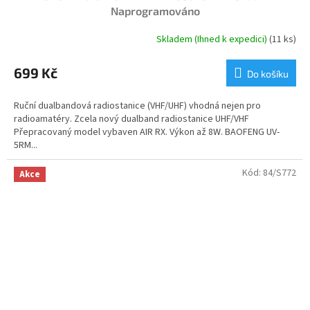
Naprogramováno
Skladem (Ihned k expedici)
(11 ks)
Průměrné
hodnocení
produktu
699 Kč
Do košíku
je
4,8
Ruční dualbandová radiostanice (VHF/UHF) vhodná nejen pro
z
radioamatéry. Zcela nový dualband radiostanice UHF/VHF
5
Přepracovaný model vybaven AIR RX. Výkon až 8W. BAOFENG UV-
hvězdiček.
5RM...
Kód:
84/S772
Akce