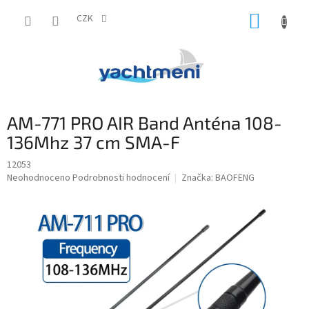
Přejít
NÁKUP
na
CZK
obsah
KOŠÍK
AM-771 PRO AIR Band Anténa 108-
136Mhz 37 cm SMA-F
12053
Průměrné
Neohodnoceno
Podrobnosti hodnocení
Značka:
BAOFENG
hodnocení
produktu
je
0,0
z
5
hvězdiček.