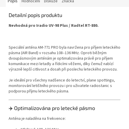
Popis
Hodnocení
Diskuze
Značka
Detailní popis produktu
Nevhodná pro Iradio UV-98 Plus / Radtel RT-880.
Speciální anténa AM-771 PRO byla navržena pro příjem leteckého
pásma (AIR Band) v rozsahu 108–136 MHz. Oproti běžným
dvoupásmovým anténám je optimalizována právě pro příjem
komunikace mezi letadly a řídicími věžemi, díky čemuž nabízí
výrazně lepší citlivost a dosah při poslechu leteckého provozu.
Je ideální pro všechny nadšence do letectví, plane spottingu,
monitorování letištního provozu i pro uživatele radiostanic s
podporou příjmu leteckého pásma.
✈️ Optimalizována pro letecké pásmo
Anténa je naladěna na frekvence: