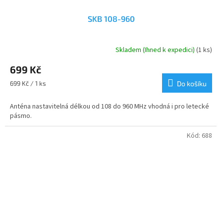
SKB 108-960
Skladem (Ihned k expedici)
(1 ks)
699 Kč
Měrná
699 Kč / 1 ks
Do košíku
cena:
Anténa nastavitelná délkou od 108 do 960 MHz vhodná i pro letecké
pásmo.
Kód:
688