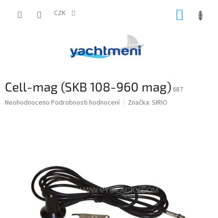
Přejít
NÁKUP
na
CZK
obsah
KOŠÍK
Cell-mag (SKB 108-960 mag)
687
Průměrné
Neohodnoceno
Podrobnosti hodnocení
Značka:
SIRIO
hodnocení
produktu
je
0,0
z
5
hvězdiček.