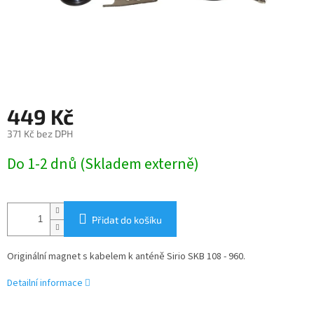
449 Kč
371 Kč bez DPH
Měrná
Do 1-2 dnů (Skladem externě)
cena:
Přidat do košíku
Originální magnet s kabelem k anténě Sirio SKB 108 - 960.
Detailní informace