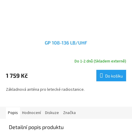
GP 108-136 LB/UHF
Do 1-2 dnů (Skladem externě)
Průměrné
hodnocení
produktu
1 759 Kč
Do košíku
je
4,8
Základnová anténa pro letecké radiostanice.
z
5
hvězdiček.
Popis
Hodnocení
Diskuze
Značka
Detailní popis produktu