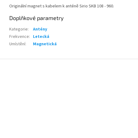
Originální magnet s kabelem k anténě Sirio SKB 108 - 960.
Doplňkové parametry
Kategorie
:
Antény
Frekvence
:
Letecká
Umístění
:
Magnetická
Z
á
p
a
t
í