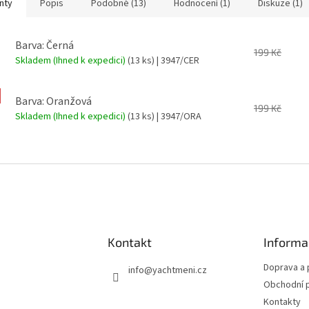
nty
Popis
Podobné (13)
Hodnocení (1)
Diskuze (1)
Barva: Černá
199 Kč
Skladem (Ihned k expedici)
(13 ks)
| 3947/CER
Barva: Oranžová
199 Kč
Skladem (Ihned k expedici)
(13 ks)
| 3947/ORA
Kontakt
Informa
Doprava a 
info
@
yachtmeni.cz
Obchodní 
Kontakty