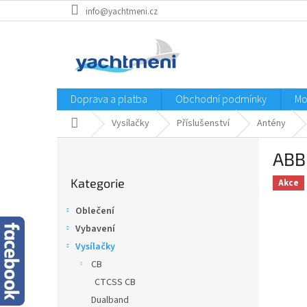
Přejít
info@yachtmeni.cz
na
obsah
Doprava a platba
Obchodní podmínky
Mo
Domů
Vysílačky
Příslušenství
Antény
P
ABB
o
Přeskočit
s
Kategorie
kategorie
Akce
t
r
Oblečení
a
Vybavení
n
Vysílačky
n
í
CB
p
CTCSS CB
a
Dualband