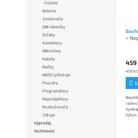
Ostatní
Baterie
Zesilovače
DIN rámečky
Baof
Držáky
+ Na
Konektory
Průmě
Mikrofony
hodno
Kabely
459
produ
Ručky
je
Měrná
459 Kč 
4,7
Měřící přístroje
cena:
z
Pouzdra
D
5
Programátory
hvězdi
Nejobl
Reproduktory
radios
Rozbočovače
Vynikaj
Výkon
Zdroje
5R dua
Výprodej
verze 
Yachtmeni
naprog