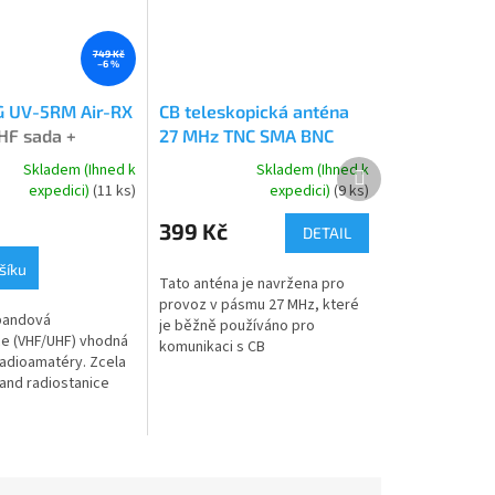
749 Kč
–6 %
 UV-5RM Air-RX
CB teleskopická anténa
HF sada +
27 MHz TNC SMA BNC
amováno
Další
Skladem (Ihned k
Skladem (Ihned k
Průměrné
produkt
expedici)
(11 ks)
expedici)
(9 ks)
hodnocení
produktu
399 Kč
DETAIL
je
5,0
šíku
Tato anténa je navržena pro
z
provoz v pásmu 27 MHz, které
5
bandová
je běžně používáno pro
hvězdiček.
ce (VHF/UHF) vhodná
komunikaci s CB
radioamatéry. Zcela
radiostanicemi. S ziskem 2.15
and radiostanice
dBi a maximálním výkonem 20
řepracovaný model
W vám pomůže dosáhnout...
R RX. Výkon až 8W.
-5RM...