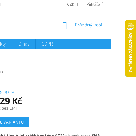
CHTMENI
CZK
Přihlášení
NÁKUPNÍ
Prázdný košík
KOŠÍK
kty
O nás
GDPR
RA
ž –35 %
29 Kč
č
bez DPH
E VARIANTU