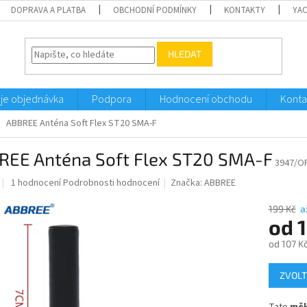
DOPRAVA A PLATBA
OBCHODNÍ PODMÍNKY
KONTAKTY
YA
HLEDAT
je objednávka
Podpora
Hodnocení obchodu
Konta
ABBREE Anténa Soft Flex ST20 SMA-F
REE Anténa Soft Flex ST20 SMA-F
3947/O
Průměrné
1 hodnocení
Podrobnosti hodnocení
Značka:
ABBREE
hodnocení
produktu
199 Kč
a
je
od
1
5,0
od
107 K
z
5
Měrná
hvězdiček.
ZVOLT
cena: