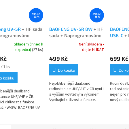
599 Kč
599 Kč
–23 %
–16 %
eng UV-5R
+ HF sada
BAOFENG UV-5R 8W
+ HF
BAOFENG
programováno
sada + Naprogramováno
USB-C
+ 
Naprogr
Skladem (Ihned k
Není skladem -
rné
Průměrné
Průměrné
expedici)
(27 ks)
dejte HLÍDAT
cení
hodnocení
hodnocení
 Kč
499 Kč
699 Kč
ktu
produktu
produktu
je
je
/ 1 ks
5,0
4,8
Do košíku
Do ko
z
z
o košíku
5
5
Nejoblíbenější dualband
Ruční dual
ček.
hvězdiček.
hvězdiček.
radiostanice UHF/VHF v ČR nyní i
radiostani
íbenější dualband
s vyšším volitelným výkonem.
nejen pro 
tanice UHF/VHF v ČR.
Vynikající citlivost a funkce.
nový dualb
ící citlivost a funkce.
Výkon přepínatelný: 8W/5W/1W
UHF/VHF P
 až 4W/5W. BAOFENG UV-
VHF a 7W/4W/1W UHF....
vybaven AI
lband VHF/UHF - poslední
BAOFENG UV
+ HF sada +
ramovány PMR...