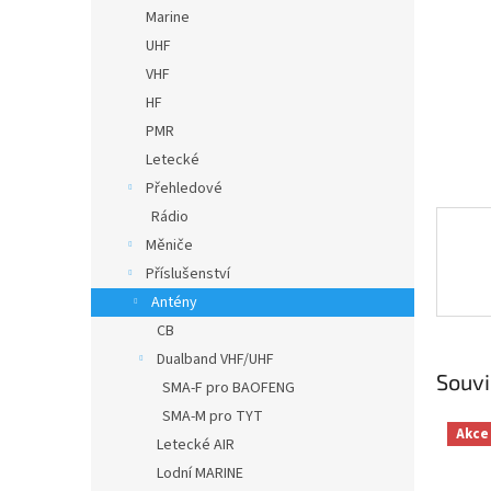
n
Marine
e
UHF
l
VHF
HF
PMR
Letecké
Přehledové
Rádio
Měniče
Příslušenství
Antény
CB
Dualband VHF/UHF
Souvi
SMA-F pro BAOFENG
SMA-M pro TYT
Akce
Letecké AIR
Lodní MARINE