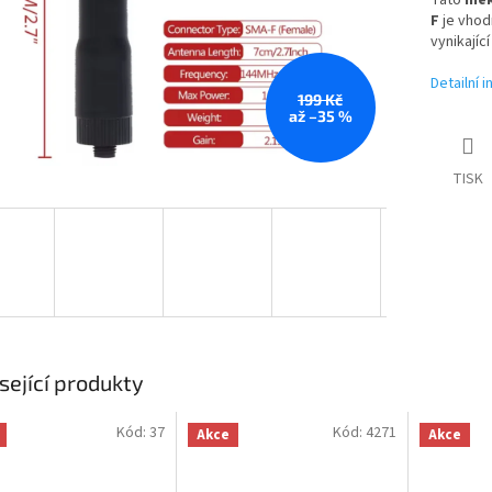
Tato
měk
F
je vhod
vynikajíc
Detailní 
199 Kč
až –35 %
TISK
sející produkty
Kód:
37
Kód:
4271
Akce
Akce