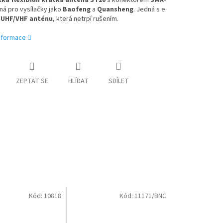
ká flexibilní krátká anténa ST20
s konektorem
SMA-
ná pro vysílačky jako
Baofeng
a
Quansheng
. Jedná s e
í
UHF/VHF anténu
, která netrpí rušením.
informace
ZEPTAT SE
HLÍDAT
SDÍLET
Kód:
10818
Kód:
11171/BNC