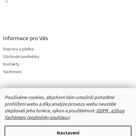
Informace pro Vás
Doprava a platba
Obchodní podmínky
Kontakty
Yachtmeni
Zboží.cz
Heureka.cz
Yachtmeni
ComGate Payments, a.s.
Používáme cookies, abychom Vám umožnili pohodlné
prohlížení webu a díky analýze provozu webu neustále
zlepšovali jeho funkce, výkon a použitelnost.
GDPR - eShop
Yachtmeni (podmínky souhlasu)
Nastavení
Vytvořil Shoptet