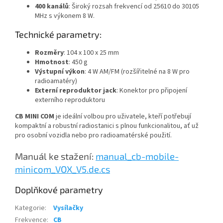
400 kanálů
: Široký rozsah frekvencí od 25610 do 30105
MHz s výkonem 8 W.
Technické parametry:
Rozměry
: 104 x 100 x 25 mm
Hmotnost
: 450 g
Výstupní výkon
: 4 W AM/FM (rozšířitelné na 8 W pro
radioamatéry)
Externí reproduktor jack
: Konektor pro připojení
externího reproduktoru
CB MINI COM
je ideální volbou pro uživatele, kteří potřebují
kompaktní a robustní radiostanici s plnou funkcionalitou, ať už
pro osobní vozidla nebo pro radioamatérské použití.
Manuál ke stažení:
manual_cb-mobile-
minicom_VOX_V5.de.cs
Doplňkové parametry
Kategorie
:
Vysílačky
Frekvence
:
CB