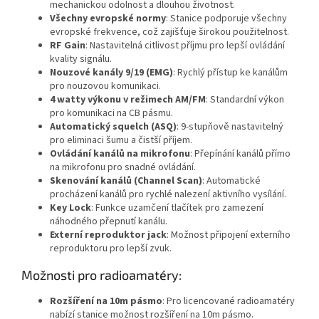
mechanickou odolnost a dlouhou životnost.
Všechny evropské normy
: Stanice podporuje všechny
evropské frekvence, což zajišťuje širokou použitelnost.
RF Gain
: Nastavitelná citlivost příjmu pro lepší ovládání
kvality signálu.
Nouzové kanály 9/19 (EMG)
: Rychlý přístup ke kanálům
pro nouzovou komunikaci.
4 watty výkonu v režimech AM/FM
: Standardní výkon
pro komunikaci na CB pásmu.
Automatický squelch (ASQ)
: 9-stupňově nastavitelný
pro eliminaci šumu a čistší příjem.
Ovládání kanálů na mikrofonu
: Přepínání kanálů přímo
na mikrofonu pro snadné ovládání.
Skenování kanálů (Channel Scan)
: Automatické
procházení kanálů pro rychlé nalezení aktivního vysílání.
Key Lock
: Funkce uzamčení tlačítek pro zamezení
náhodného přepnutí kanálu.
Externí reproduktor jack
: Možnost připojení externího
reproduktoru pro lepší zvuk.
Možnosti pro radioamatéry:
Rozšíření na 10m pásmo
: Pro licencované radioamatéry
nabízí stanice možnost rozšíření na 10m pásmo.