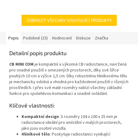
ZOBRAZIT VŠECHNY SOUVISEJÍCÍ PRODUKTY
Popis
Podobné (15)
Hodnocení
Diskuze
Značka
Detailní popis produktu
CB MINI COM
je kompaktní a výkonná CB radiostanice, navržená
pro snadné použití v omezených prostorech, díky své šířce
pouhých 10 cm a výšce 2,5 cm. Díky robustnímu hliníkovému tělu
je mechanicky odolná a vhodná pro každodenní použití v různých
prostředích. I přes své malé rozměry nabízí všechny základní
funkce pro spolehlivou komunikaci a snadné ovládání.
Klíčové vlastnosti:
Kompaktní design
: S rozměry 104 x 100 x 25 mm je
radiostanice ideální pro umístění v malých prostorech,
jako jsou osobní vozidla.
Hliníkové tělo
: Poskytuje radiostanici vynikající