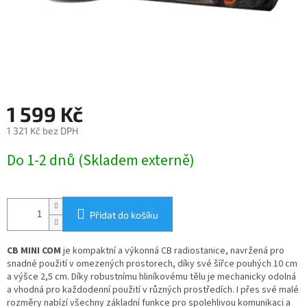
1 599 Kč
1 321 Kč bez DPH
Měrná
Do 1-2 dnů (Skladem externě)
cena:
Přidat do košíku
CB MINI COM
je kompaktní a výkonná CB radiostanice, navržená pro
snadné použití v omezených prostorech, díky své šířce pouhých 10 cm
a výšce 2,5 cm. Díky robustnímu hliníkovému tělu je mechanicky odolná
a vhodná pro každodenní použití v různých prostředích. I přes své malé
rozměry nabízí všechny základní funkce pro spolehlivou komunikaci a