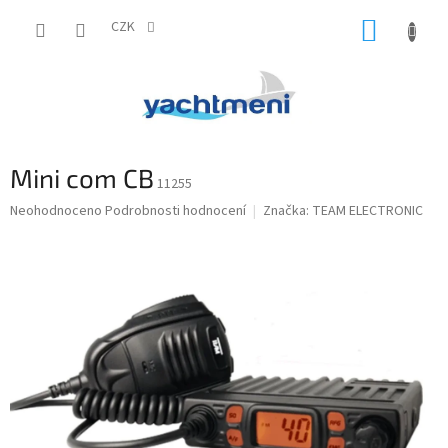
Přejít
NÁKUP
na
CZK
obsah
KOŠÍK
Mini com CB
11255
Průměrné
Neohodnoceno
Podrobnosti hodnocení
Značka:
TEAM ELECTRONIC
hodnocení
produktu
je
0,0
z
5
hvězdiček.