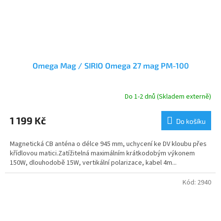
Omega Mag / SIRIO Omega 27 mag PM-100
Do 1-2 dnů (Skladem externě)
1 199 Kč
Do košíku
Magnetická CB anténa o délce 945 mm, uchycení ke DV kloubu přes
křídlovou matici.Zatížitelná maximálním krátkodobým výkonem
150W, dlouhodobě 15W, vertikální polarizace, kabel 4m...
Kód:
2940