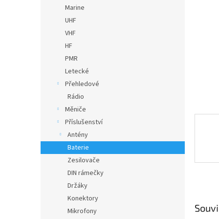
n
Marine
e
UHF
l
VHF
HF
PMR
Letecké
Přehledové
Rádio
Měniče
Příslušenství
Antény
Baterie
Zesilovače
DIN rámečky
Držáky
Konektory
Souvi
Mikrofony