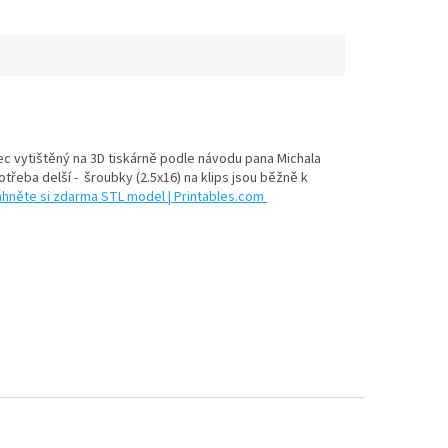
ec vytištěný na 3D tiskárně podle návodu pana Michala
otřeba delší -
šroubky (2.5x16) na klips jsou běžně k
Stáhněte si zdarma STL model | Printables.com