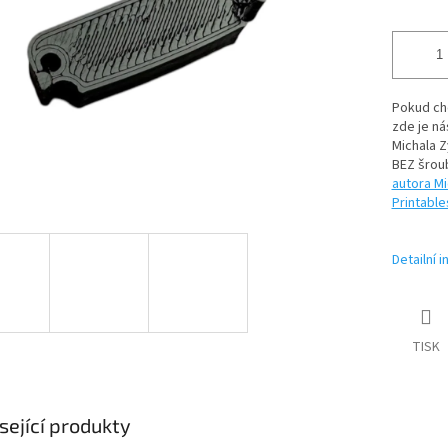
Pokud chc
zde je ná
Michala Z
BEZ šroub
autora Mi
Printabl
Detailní 
TISK
sející produkty