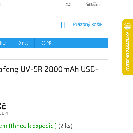
CHTMENI
CZK
Přihlášení
NÁKUPNÍ
Prázdný košík
KOŠÍK
kty
O nás
GDPR
Baofeng UV-5R 2800mAh USB-
Kč
z DPH
em (Ihned k expedici)
(2 ks)