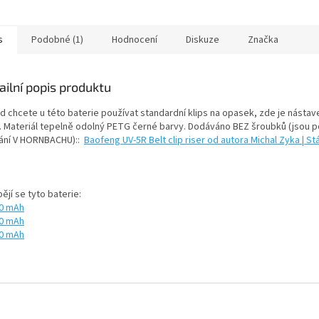
s
Podobné (1)
Hodnocení
Diskuze
Značka
ailní popis produktu
d chcete u této baterie používat standardní klips na opasek, zde je nástav
. Materiál tepelně odolný PETG černé barvy. Dodáváno BEZ šroubků (jsou p
ání V HORNBACHU
)::
Baofeng UV-5R Belt clip riser od autora Michal Zyka | 
ějí se tyto baterie:
0 mAh
0 mAh
0 mAh