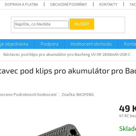
DOPRAVA A PLATBA
OBCHODNÍ PODMÍNKY
KONTAKTY
YA
HLEDAT
je objednávka
Podpora
Hodnocení obchodu
Konta
Nástavec pod klips pro akumulátor pro Baofeng UV-5R 2800mAh USB-C
tavec pod klips pro akumulátor pro 
né
noceno
Podrobnosti hodnocení
Značka:
BAOFENG
ní
49 
u
41 Kč be
Měrná
Sklad
cena:
ek.