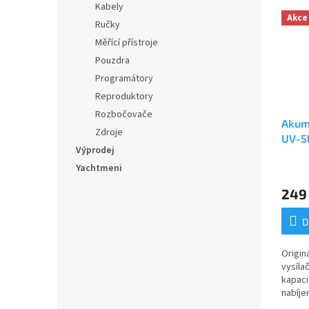
Kabely
Akce
Ručky
Měřící přístroje
Pouzdra
Programátory
Reproduktory
Rozbočovače
Akum
Zdroje
UV-5
Výprodej
USB-
Yachtmeni
Průmě
hodno
249
produ
je
4,7
D
z
5
Origin
hvězdi
vysíla
kapaci
nabíje