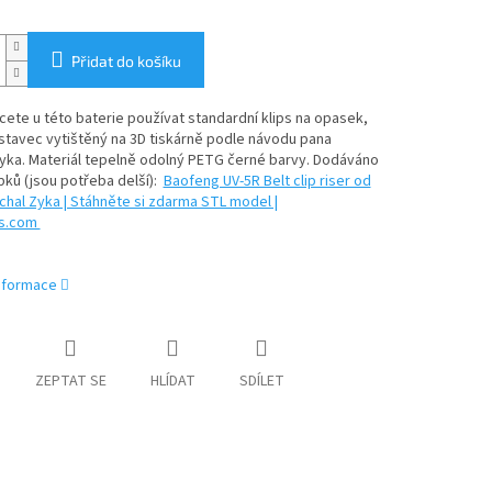
Přidat do košíku
ete u této baterie používat standardní klips na opasek,
stavec vytištěný na 3D tiskárně podle návodu pana
yka. Materiál tepelně odolný PETG černé barvy. Dodáváno
ků (jsou potřeba delší):
Baofeng UV-5R Belt clip riser od
chal Zyka | Stáhněte si zdarma STL model |
es.com
informace
ZEPTAT SE
HLÍDAT
SDÍLET