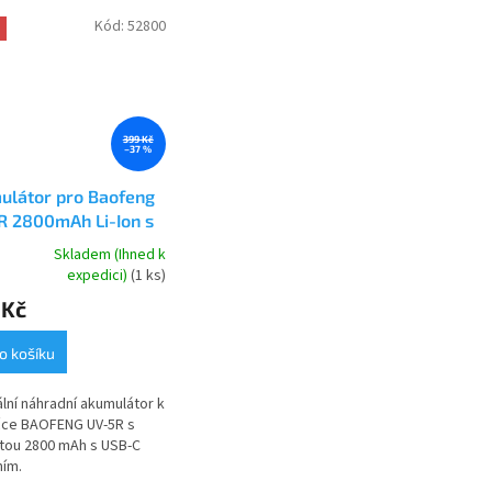
Kód:
52800
399 Kč
–37 %
ulátor pro Baofeng
R 2800mAh Li-Ion s
C
Skladem (Ihned k
rné
expedici)
(1 ks)
cení
 Kč
ktu
o košíku
ální náhradní akumulátor k
ček.
čce BAOFENG UV-5R s
tou 2800 mAh s USB-C
ním.