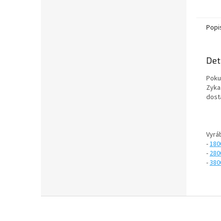
Popi
Det
Poku
Zyka
dost
Vyráb
-
180
-
280
-
380
Z
á