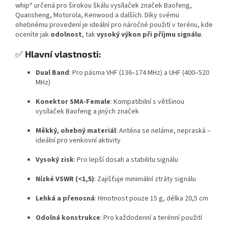
whip“ určená pro širokou škálu vysílaček značek Baofeng,
Quansheng, Motorola, Kenwood a dalších. Díky svému
ohebnému provedení je ideální pro náročné použití v terénu, kde
oceníte jak
odolnost
, tak
vysoký výkon při příjmu signálu
.
✅
Hlavní vlastnosti:
Dual Band
: Pro pásma VHF (136–174 MHz) a UHF (400–520
MHz)
Konektor SMA-Female
: Kompatibilní s většinou
vysílaček Baofeng a jiných značek
Měkký, ohebný materiál
: Anténa se neláme, nepraská –
ideální pro venkovní aktivity
Vysoký zisk
: Pro lepší dosah a stabilitu signálu
Nízké VSWR (<1,5)
: Zajišťuje minimální ztráty signálu
Lehká a přenosná
: Hmotnost pouze 15 g, délka 20,5 cm
Odolná konstrukce
: Pro každodenní a terénní použití