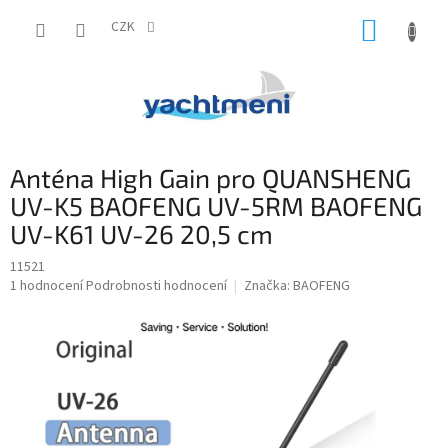
Přejít
NÁKUP
na
CZK
obsah
KOŠÍK
Anténa High Gain pro QUANSHENG
UV-K5 BAOFENG UV-5RM BAOFENG
UV-K61 UV-26 20,5 cm
11521
Průměrné
1 hodnocení
Podrobnosti hodnocení
Značka:
BAOFENG
hodnocení
produktu
je
5,0
z
5
hvězdiček.