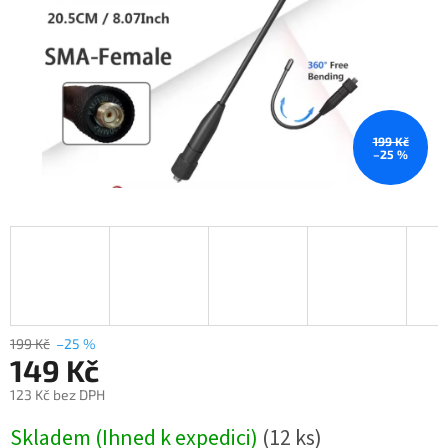
199 Kč
–25 %
199 Kč
–25 %
149 Kč
123 Kč bez DPH
Měrná
Skladem (Ihned k expedici)
(12 ks)
cena: