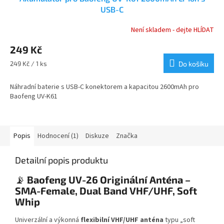
USB-C
Není skladem - dejte HLÍDAT
249 Kč
Měrná
249 Kč / 1 ks
Do košíku
cena:
Náhradní baterie s USB-C konektorem a kapacitou 2600mAh pro
Baofeng UV-K61
Popis
Hodnocení (1)
Diskuze
Značka
Detailní popis produktu
📡
Baofeng UV-26 Originální Anténa –
SMA-Female, Dual Band VHF/UHF, Soft
Whip
Univerzální a výkonná
flexibilní VHF/UHF anténa
typu „soft