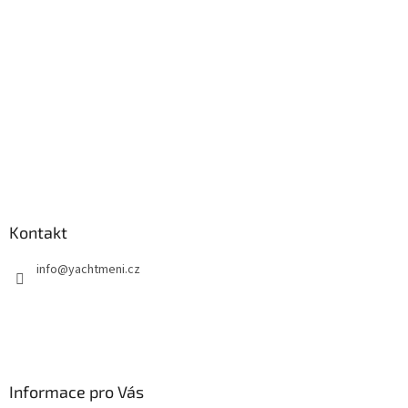
í
Kontakt
info
@
yachtmeni.cz
Informace pro Vás