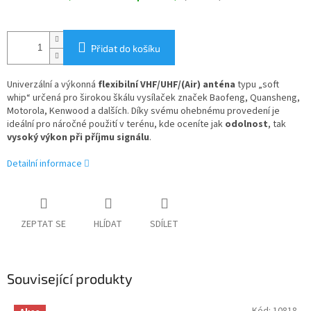
Přidat do košíku
Univerzální a výkonná
flexibilní VHF/UHF/(Air) anténa
typu „soft
whip“ určená pro širokou škálu vysílaček značek Baofeng, Quansheng,
Motorola, Kenwood a dalších. Díky svému ohebnému provedení je
ideální pro náročné použití v terénu, kde oceníte jak
odolnost
, tak
vysoký výkon při příjmu signálu
.
Detailní informace
ZEPTAT SE
HLÍDAT
SDÍLET
Související produkty
Kód:
10818