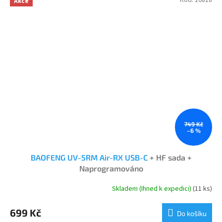
Akce
749 Kč
–6 %
BAOFENG UV-5RM Air-RX USB-C
+ HF sada +
Naprogramováno
Skladem (Ihned k expedici)
(11 ks)
Průměrné
hodnocení
produktu
699 Kč
Do košíku
je