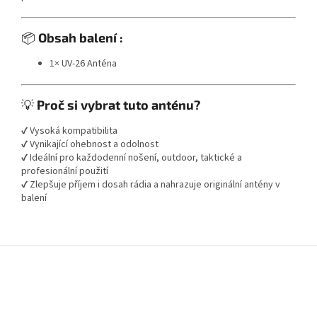
📦
Obsah balení :
1× UV-26 Anténa
💡
Proč si vybrat tuto anténu?
✔ Vysoká kompatibilita
✔ Vynikající ohebnost a odolnost
✔ Ideální pro každodenní nošení, outdoor, taktické a
profesionální použití
✔ Zlepšuje příjem i dosah rádia a nahrazuje originální antény v
balení
Z
á
p
a
t