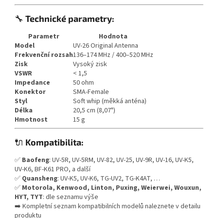
🔧
Technické parametry:
Parametr
Hodnota
Model
UV-26 Original Antenna
Frekvenční rozsah
136–174 MHz / 400–520 MHz
Zisk
Vysoký zisk
VSWR
< 1,5
Impedance
50 ohm
Konektor
SMA-Female
Styl
Soft whip (měkká anténa)
Délka
20,5 cm (8,07")
Hmotnost
15 g
🔌
Kompatibilita:
✅
Baofeng
: UV-5R, UV-5RM, UV-82, UV-25, UV-9R, UV-16, UV-K5,
UV-K6, BF-K61 PRO, a další
✅
Quansheng
: UV-K5, UV-K6, TG-UV2, TG-K4AT, …
✅
Motorola, Kenwood, Linton, Puxing, Weierwei, Wouxun,
HYT, TYT
: dle seznamu výše
➡️ Kompletní seznam kompatibilních modelů naleznete v detailu
produktu