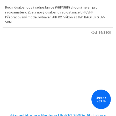
4,8
Ruční dualbandová radiostanice (VHF/UHF) vhodná nejen pro
z
radioamatéry. Zcela nový dualband radiostanice UHF/VHF
5
Přepracovaný model vybaven AIR RX. Výkon až 8W. BAOFENG UV-
hvězdiček.
5RM...
Kód:
84/S800
399 Kč
–37 %
Akumulátor pro Baofeng UV-K61 2600mAh Li-Ion s