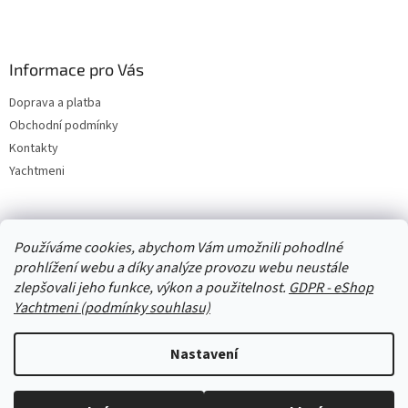
Informace pro Vás
Doprava a platba
Obchodní podmínky
Kontakty
Yachtmeni
Zboží.cz
Heureka.cz
Yachtmeni
ComGate Payments, a.s.
Používáme cookies, abychom Vám umožnili pohodlné
prohlížení webu a díky analýze provozu webu neustále
zlepšovali jeho funkce, výkon a použitelnost.
GDPR - eShop
Yachtmeni (podmínky souhlasu)
Nastavení
Vytvořil Shoptet