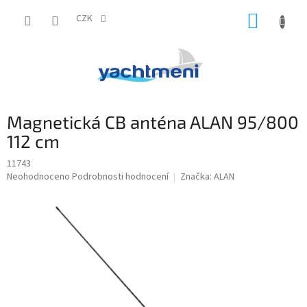
Přejít
NÁKUP
na
CZK
obsah
KOŠÍK
Magnetická CB anténa ALAN 95/800
112 cm
11743
Průměrné
Neohodnoceno
Podrobnosti hodnocení
Značka:
ALAN
hodnocení
produktu
je
0,0
z
5
hvězdiček.