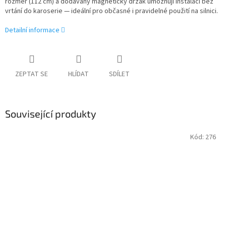
rozměr (112 cm) a dodávaný magnetický držák umožňují instalaci bez
vrtání do karoserie — ideální pro občasné i pravidelné použití na silnici.
Detailní informace
ZEPTAT SE
HLÍDAT
SDÍLET
Související produkty
Kód:
276