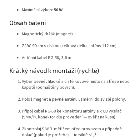
Maximální výkon:
50 W
Obsah balení
Magnetický držák (magnet)
Zářič 90 cm s cívkou (celková délka antény 112 cm)
Anténní kabel RG-58, 3,6 m
Krátký návod k montáži (rychle)
Vyber pevné, hladké a čisté kovové místo na střeše nebo
kapotě (odmaštěný povrch).
Polož magnet a pevně anténu usměrni do svislé polohy.
Připoj kabel RG-58 ke konektoru antény a k CB vysílači
(SMA/PL konektor dle provedení — ověřit na kusu).
Zkontroluj S.W.R. měřičem před provozem a případně
dolaď (pokud je potřeba) — ideálně ≤1,5.