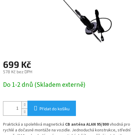
699 Kč
578 Kč bez DPH
Měrná
Do 1-2 dnů (Skladem externě)
cena:
Přidat do košíku
Praktická a spolehlivá magnetická
CB anténa ALAN 95/800
vhodná pro
rychlé a dočasné montáže na vozidle. Jednoduchá konstrukce, střední