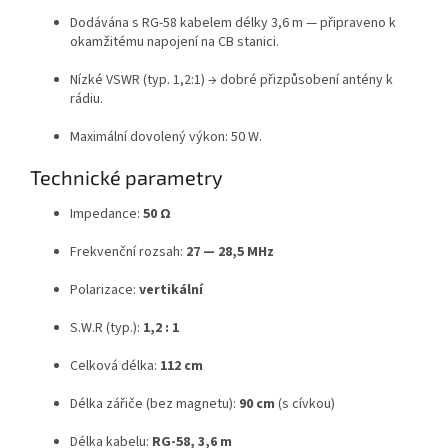
Dodávána s RG-58 kabelem délky 3,6 m — připraveno k
okamžitému napojení na CB stanici.
Nízké VSWR (typ. 1,2:1) → dobré přizpůsobení antény k
rádiu.
Maximální dovolený výkon: 50 W.
Technické parametry
Impedance:
50 Ω
Frekvenční rozsah:
27 — 28,5 MHz
Polarizace:
vertikální
S.W.R (typ.):
1,2 : 1
Celková délka:
112 cm
Délka zářiče (bez magnetu):
90 cm
(s cívkou)
Délka kabelu:
RG-58, 3,6 m