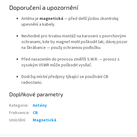
Doporučení a upozornění
Anténa je
magnetická
— před delší jízdou zkontroluj
upevnění a kabely.
Nevhodné pro trvalou montáž na karoserii s povrchovými
ochranami, kde by magnet mohl poškodit lak; dávej pozor
na škrábance — použij ochrannou podložku.
Před nasazením do provozu změříš S.W.R. — provoz s
vysokým VSWR může poškodit vysílač.
Dodržuj místní předpisy týkající se používání CB
radiostanic.
Doplňkové parametry
Kategorie
:
Antény
Frekvence
:
CB
Umístění
:
Magnetická