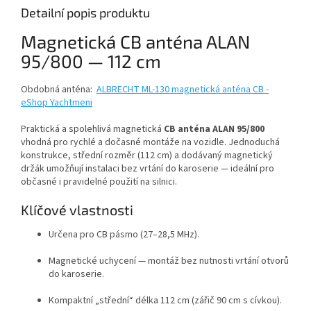
Detailní popis produktu
Magnetická CB anténa ALAN
95/800 — 112 cm
Obdobná anténa:
ALBRECHT ML-130 magnetická anténa CB -
eShop Yachtmeni
Praktická a spolehlivá magnetická
CB anténa ALAN 95/800
vhodná pro rychlé a dočasné montáže na vozidle. Jednoduchá
konstrukce, střední rozměr (112 cm) a dodávaný magnetický
držák umožňují instalaci bez vrtání do karoserie — ideální pro
občasné i pravidelné použití na silnici.
Klíčové vlastnosti
Určena pro CB pásmo (27–28,5 MHz).
Magnetické uchycení — montáž bez nutnosti vrtání otvorů
do karoserie.
Kompaktní „střední“ délka 112 cm (zářič 90 cm s cívkou).