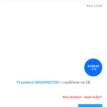
Kód:
11192
8 599 Kč
–1 %
President WASHINGTON
+ rozšířeno na CB
Není skladem - dejte HLÍDAT
Průměrné
hodnocení
produktu