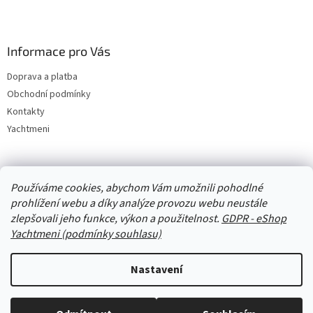
Informace pro Vás
Doprava a platba
Obchodní podmínky
Kontakty
Yachtmeni
Zboží.cz
Heureka.cz
Yachtmeni
ComGate Payments, a.s.
Používáme cookies, abychom Vám umožnili pohodlné
prohlížení webu a díky analýze provozu webu neustále
zlepšovali jeho funkce, výkon a použitelnost.
GDPR - eShop
Yachtmeni (podmínky souhlasu)
Nastavení
Vytvořil Shoptet