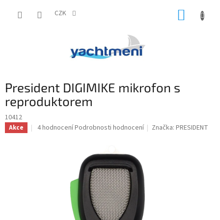
Přejít
NÁKUP
na
CZK
obsah
KOŠÍK
President DIGIMIKE mikrofon s
reproduktorem
10412
Průměrné
4 hodnocení
Podrobnosti hodnocení
Značka:
PRESIDENT
Akce
hodnocení
produktu
je
5,0
z
5
hvězdiček.