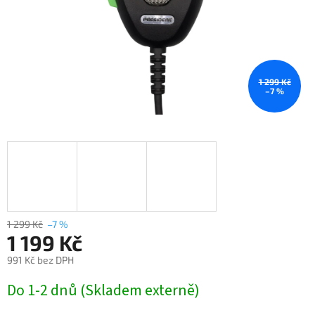
1 299 Kč
–7 %
1 299 Kč
–7 %
1 199 Kč
991 Kč bez DPH
Měrná
Do 1-2 dnů (Skladem externě)
cena: