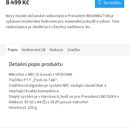
8 499 Kč
Do košíku
je
5,0
Nový model občanské radiostanice President WASHINGTON je
z
vybaven moderními funkcemi pro maximální pohodlí a výkon. Tato
5
radiostanice je ideální pro všechny nadšence do...
hvězdiček.
Popis
Hodnocení (4)
Diskuze
Značka
Detailní popis produktu
Mikrofon s NRC (5 úrovní) + UP/DOWN.
Tlačítko PTT „Push-to-Talk“.
Zvláštností Digimike je systém NRC snižující okolní hluk a
zlepšující kvalitu komunikace.
Stejný systém je v Harrison II, hodí se pro
President LINCOLN II +.
Velikost: 85 (V) x 64 (Š) x 38 (P) pouze mikrofon
Hmotnost: 230 g