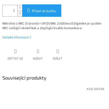
Přidat do košíku
Mikrofon s NRC (5 úrovní) + UP/DOWN. Zvláštností Digimike je systém
NRC snižující okolní hluk a zlepšující kvalitu komunikace.
Detailní informace
ZEPTAT SE
HLÍDAT
SDÍLET
Související produkty
Kód:
84/S93