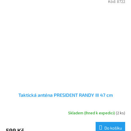
Kód:
8722
Taktická anténa PRESIDENT RANDY III 47 cm
Skladem (Ihned k expedici)
(2 ks)
Průměrné
hodnocení
produktu
Do košíku
599 Kč
je