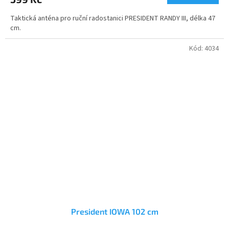
5,0
Taktická anténa pro ruční radostanici PRESIDENT RANDY III, délka 47
z
cm.
5
hvězdiček.
Kód:
4034
President IOWA 102 cm