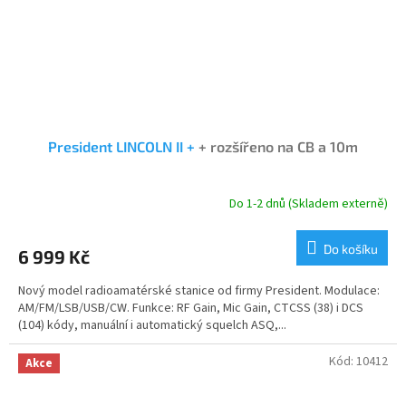
President LINCOLN II +
+ rozšířeno na CB a 10m
Do 1-2 dnů (Skladem externě)
Průměrné
hodnocení
produktu
Do košíku
6 999 Kč
je
5,0
Nový model radioamatérské stanice od firmy President. Modulace:
z
AM/FM/LSB/USB/CW. Funkce: RF Gain, Mic Gain, CTCSS (38) i DCS
5
(104) kódy, manuální i automatický squelch ASQ,...
hvězdiček.
Kód:
10412
Akce