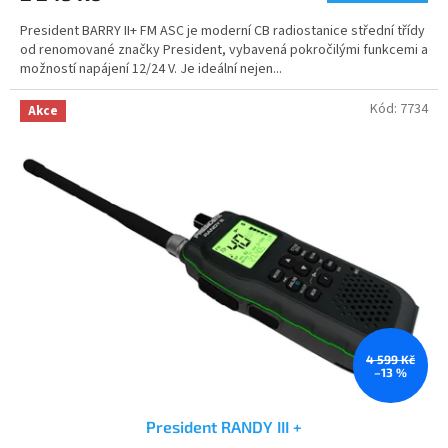
5,0
President BARRY II+ FM ASC je moderní CB radiostanice střední třídy
z
od renomované značky President, vybavená pokročilými funkcemi a
5
možností napájení 12/24 V. Je ideální nejen...
hvězdiček.
Kód:
7734
Akce
4 599 Kč
–13 %
President RANDY III +