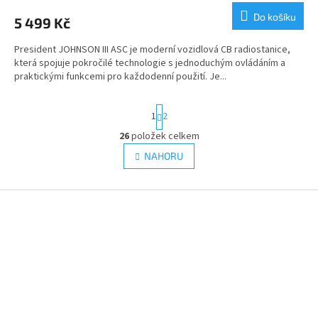
Do košíku
5 499 Kč
President JOHNSON III ASC je moderní vozidlová CB radiostanice,
která spojuje pokročilé technologie s jednoduchým ovládáním a
praktickými funkcemi pro každodenní použití. Je...
S
1
2
t
r
26
položek celkem
O
á
v
NAHORU
n
l
k
á
o
v
Z
d
á
a
á
n
c
p
í
í
a
p
t
r
í
v
k
y
v