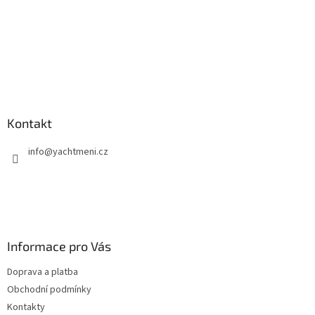
ý
p
i
s
u
Kontakt
info
@
yachtmeni.cz
Informace pro Vás
Doprava a platba
Obchodní podmínky
Kontakty