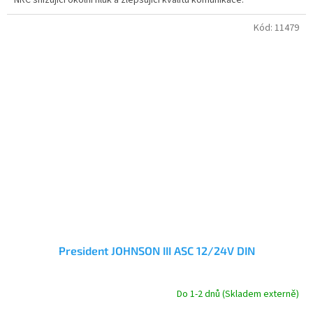
5
hvězdiček.
Kód:
11479
President JOHNSON III ASC 12/24V DIN
Do 1-2 dnů (Skladem externě)