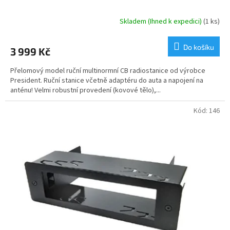
Skladem (Ihned k expedici)
(1 ks)
Průměrné
hodnocení
produktu
Do košíku
3 999 Kč
je
5,0
Přelomový model ruční multinormní CB radiostanice od výrobce
z
President. Ruční stanice včetně adaptéru do auta a napojení na
5
anténu! Velmi robustní provedení (kovové tělo),...
hvězdiček.
Kód:
146