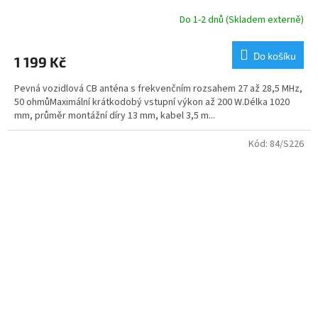
Do 1-2 dnů (Skladem externě)
Do košíku
1 199 Kč
Pevná vozidlová CB anténa s frekvenčním rozsahem 27 až 28,5 MHz,
50 ohmůMaximální krátkodobý vstupní výkon až 200 W.Délka 1020
mm, průměr montážní díry 13 mm, kabel 3,5 m...
Kód:
84/S226