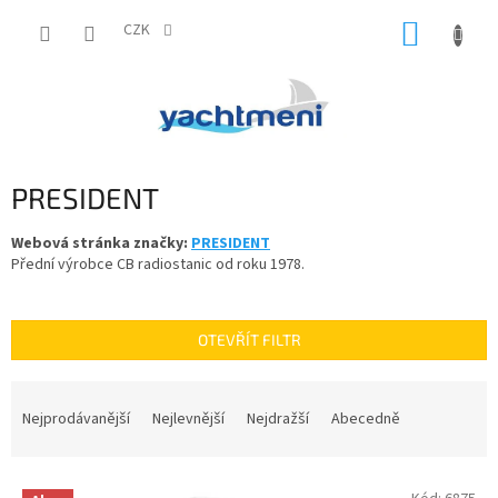
Přejít
NÁKUP
na
CZK
obsah
KOŠÍK
PRESIDENT
Webová stránka značky:
PRESIDENT
Přední výrobce CB radiostanic od roku 1978.
OTEVŘÍT FILTR
Ř
a
Nejprodávanější
Nejlevnější
Nejdražší
Abecedně
z
e
V
n