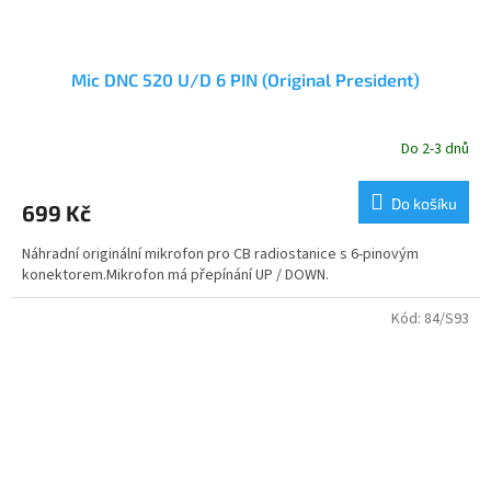
Mic DNC 520 U/D 6 PIN (Original President)
Do 2-3 dnů
Do košíku
699 Kč
Náhradní originální mikrofon pro CB radiostanice s 6-pinovým
konektorem.Mikrofon má přepínání UP / DOWN.
Kód:
84/S93