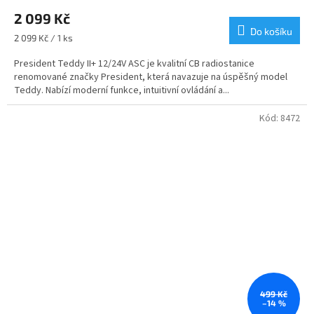
hodnocení
2 099 Kč
produktu
je
Do košíku
Měrná
2 099 Kč / 1 ks
4,3
cena:
z
President Teddy II+ 12/24V ASC je kvalitní CB radiostanice
5
renomované značky President, která navazuje na úspěšný model
hvězdiček.
Teddy. Nabízí moderní funkce, intuitivní ovládání a...
Kód:
8472
499 Kč
–14 %