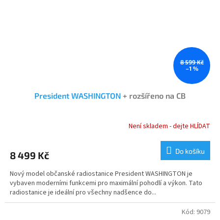
8 599 Kč
–1 %
President WASHINGTON
+ rozšířeno na CB
Není skladem - dejte HLÍDAT
Průměrné
hodnocení
produktu
Do košíku
8 499 Kč
je
5,0
Nový model občanské radiostanice President WASHINGTON je
z
vybaven moderními funkcemi pro maximální pohodlí a výkon. Tato
5
radiostanice je ideální pro všechny nadšence do...
hvězdiček.
Kód:
9079