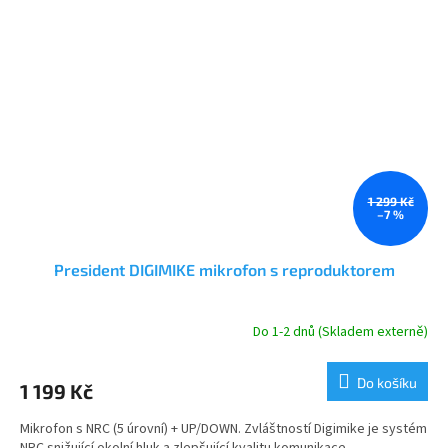
1 299 Kč
–7 %
President DIGIMIKE mikrofon s reproduktorem
Do 1-2 dnů (Skladem externě)
Průměrné
hodnocení
produktu
Do košíku
1 199 Kč
je
5,0
Mikrofon s NRC (5 úrovní) + UP/DOWN. Zvláštností Digimike je systém
z
NRC snižující okolní hluk a zlepšující kvalitu komunikace.