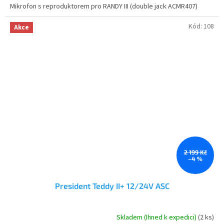
Mikrofon s reproduktorem pro RANDY III (double jack ACMR407)
z
5
hvězdiček.
Kód:
108
Akce
2 199 Kč
–4 %
President Teddy II+ 12/24V ASC
Skladem (Ihned k expedici)
(2 ks)
Průměrné