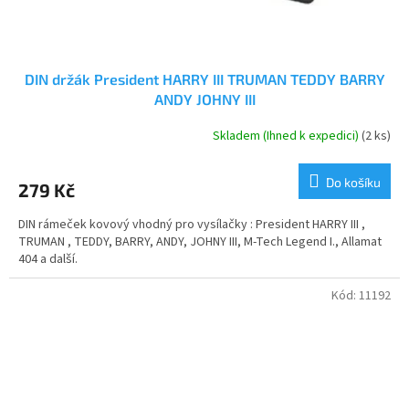
DIN držák President HARRY III TRUMAN TEDDY BARRY
ANDY JOHNY III
Skladem (Ihned k expedici)
(2 ks)
Do košíku
279 Kč
DIN rámeček kovový vhodný pro vysílačky : President HARRY III ,
TRUMAN , TEDDY, BARRY, ANDY, JOHNY III, M-Tech Legend I., Allamat
404 a další.
Kód:
11192